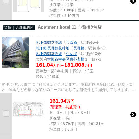
所在階：1-2階
坪数：40.00坪｜面積：132.23㎡
坪単価：
3.19
万円
Apatment hotel 11 心斎橋9号店
賃貸｜店舗事務所
地下鉄御堂筋線
「
心斎橋
」駅 徒歩5分
地下鉄長堀鶴見緑地
「
長堀橋
」駅 徒歩1分
地下鉄御堂筋線
「
なんば
」駅 徒歩13分
大阪府
大阪市中央区
東心斎橋
１丁目7-3
161.04
181.808
万円～
万円
築年数：築1年未満 ｜募集中：
2室
階数：14階建
物件より徒歩圏内に当社営業店がございます。 事務所物件をはじめ、飲食・美
容・物販などの様々な業種のニーズに応じて店舗物件をご紹介しております。
尚、弊社ではおとり広告は一切...
161.04
万
円
(管理費・共益費 -)
敷：6ヶ月｜礼：3.3ヶ月
所在階：1階
坪数：48.79坪｜面積：161.31㎡
坪単価：
3.3
万円