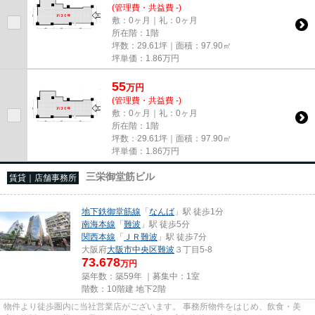
(管理費・共益費 -)
敷：0ヶ月｜礼：0ヶ月
所在階：1階
坪数：29.61坪｜面積：97.90㎡
坪単価：
1.86
万円
55
万
円
(管理費・共益費 -)
敷：0ヶ月｜礼：0ヶ月
所在階：1階
坪数：29.61坪｜面積：97.90㎡
坪単価：
1.86
万円
三栄御堂筋ビル
賃貸｜店舗事務所
地下鉄御堂筋線
「
なんば
」駅 徒歩1分
南海本線
「
難波
」駅 徒歩5分
関西本線
「
ＪＲ難波
」駅 徒歩7分
大阪府
大阪市中央区
難波
３丁目5-8
73.678
万円
築年数：築59年 ｜募集中：
1室
階数：10階建 地下2階
物件より徒歩圏内に当社営業店がございます。 事務所物件をはじめ、飲食・美