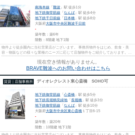
南海本線
「
難波
」駅 徒歩1分
地下鉄御堂筋線
「
なんば
」駅 徒歩4分
地下鉄千日前線
「
日本橋
」駅 徒歩8分
大阪府
大阪市中央区
難波千日前
-
築年数：築6年
階数：8階建 地下1階
物件より徒歩圏内に当社営業店がございます。 事務所物件をはじめ、飲食・美
容・物販などの様々な業種のニーズに応じて店舗物件をご紹介しております。
尚、弊社ではおとり広告は一切...
現在空き情報がありません。
BRAVE難波へのお問い合わせはこちら
ディオレクレスト東心斎橋 SOHO可
賃貸｜店舗事務所
地下鉄御堂筋線
「
心斎橋
」駅 徒歩5分
地下鉄長堀鶴見緑地
「
長堀橋
」駅 徒歩3分
地下鉄御堂筋線
「
なんば
」駅 徒歩10分
大阪府
大阪市中央区
東心斎橋
１丁目6-15
-
築年数：築20年
階数：10階建 地下1階
物件より徒歩圏内に当社営業店がございます。 事務所物件をはじめ、飲食・美