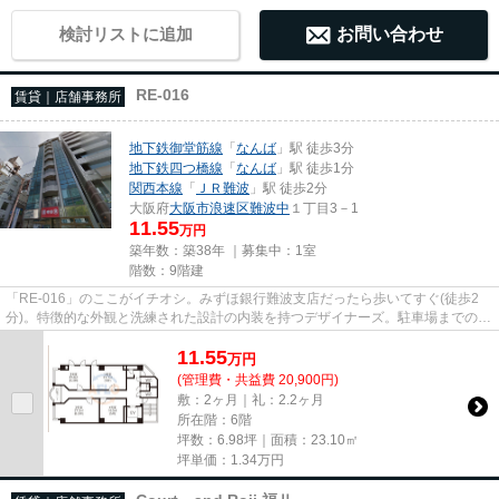
検討リストに追加
お問い合わせ
RE-016
賃貸｜店舗事務所
地下鉄御堂筋線
「
なんば
」駅 徒歩3分
地下鉄四つ橋線
「
なんば
」駅 徒歩1分
関西本線
「
ＪＲ難波
」駅 徒歩2分
大阪府
大阪市浪速区
難波中
１丁目3－1
11.55
万円
築年数：築38年 ｜募集中：
1室
階数：9階建
「RE-016」のここがイチオシ。みずほ銀行難波支店だったら歩いてすぐ(徒歩2
分)。特徴的な外観と洗練された設計の内装を持つデザイナーズ。駐車場までの距
離は200mです。クレジットカー...
11.55
万
円
(管理費・共益費 20,900円)
敷：2ヶ月｜礼：2.2ヶ月
所在階：6階
坪数：6.98坪｜面積：23.10㎡
坪単価：
1.34
万円