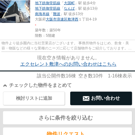
地下鉄御堂筋線
「
大国町
」駅 徒歩4分
地下鉄御堂筋線
「
なんば
」駅 徒歩13分
南海本線
「
難波
」駅 徒歩13分
大阪府
大阪市浪速区
敷津西
１丁目4-19
-
築年数：築50年
階数：5階建
物件より徒歩圏内に当社営業店がございます。 事務所物件をはじめ、飲食・美
容・物販などの様々な業種のニーズに応じて店舗物件をご紹介しております。
尚、弊社ではおとり広告は一切...
現在空き情報がありません。
エクセレント敷津へのお問い合わせはこちら
該当公開件数
16
棟 空き数
10
件
1-16
棟表示
チェックした物件をまとめて
検討リストに追加
お問い合わせ
さらに条件を絞り込む
物件リクエスト