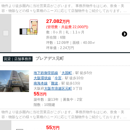
物件より徒歩圏内に当社営業店がございます。 事務所物件をはじめ、飲食・美
容・物販などの様々な業種のニーズに応じて店舗物件をご紹介しております。
尚、弊社ではおとり広告は一切...
27.082
万
円
(管理費・共益費 22,000円)
敷：0ヶ月｜礼：1.1ヶ月
所在階：6階
坪数：12.09坪｜面積：40.00㎡
坪単価：
2.24
万円
プレアデス元町
賃貸｜店舗事務所
地下鉄御堂筋線
「
大国町
」駅 徒歩5分
大阪環状線
「
今宮
」駅 徒歩10分
南海本線
「
難波
」駅 徒歩13分
大阪府
大阪市浪速区
元町
３丁目
55
万円
築年数：築13年 ｜募集中：
2室
階数：10階建
物件より徒歩圏内に当社営業店がございます。 事務所物件をはじめ、飲食・美
容・物販などの様々な業種のニーズに応じて店舗物件をご紹介しております。
尚、弊社ではおとり広告は一切...
55
万
円