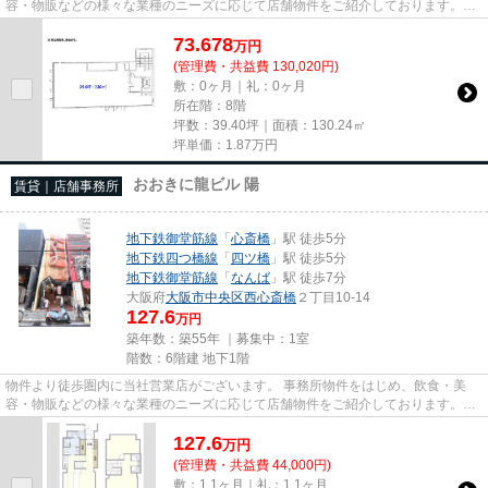
容・物販などの様々な業種のニーズに応じて店舗物件をご紹介しております。
尚、弊社ではおとり広告は一切...
73.678
万
円
(管理費・共益費 130,020円)
敷：0ヶ月｜礼：0ヶ月
所在階：8階
坪数：39.40坪｜面積：130.24㎡
坪単価：
1.87
万円
おおきに龍ビル 陽
賃貸｜店舗事務所
地下鉄御堂筋線
「
心斎橋
」駅 徒歩5分
地下鉄四つ橋線
「
四ツ橋
」駅 徒歩5分
地下鉄御堂筋線
「
なんば
」駅 徒歩7分
大阪府
大阪市中央区
西心斎橋
２丁目10-14
127.6
万円
築年数：築55年 ｜募集中：
1室
階数：6階建 地下1階
物件より徒歩圏内に当社営業店がございます。 事務所物件をはじめ、飲食・美
容・物販などの様々な業種のニーズに応じて店舗物件をご紹介しております。
尚、弊社ではおとり広告は一切...
127.6
万
円
(管理費・共益費 44,000円)
敷：1.1ヶ月｜礼：1.1ヶ月