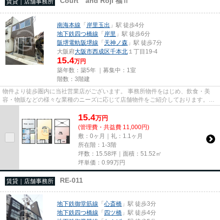
Court and Roji 福Ⅱ
賃貸｜店舗事務所
南海本線
「
岸里玉出
」駅 徒歩4分
地下鉄四つ橋線
「
岸里
」駅 徒歩6分
阪堺電軌阪堺線
「
天神ノ森
」駅 徒歩7分
大阪府
大阪市西成区
千本北
１丁目19-4
15.4
万円
築年数：築5年 ｜募集中：
1室
階数：3階建
物件より徒歩圏内に当社営業店がございます。 事務所物件をはじめ、飲食・美
容・物販などの様々な業種のニーズに応じて店舗物件をご紹介しております。
尚、弊社ではおとり広告は一切...
15.4
万
円
(管理費・共益費 11,000円)
敷：0ヶ月｜礼：1.1ヶ月
所在階：1-3階
坪数：15.58坪｜面積：51.52㎡
坪単価：
0.99
万円
RE-011
賃貸｜店舗事務所
地下鉄御堂筋線
「
心斎橋
」駅 徒歩3分
地下鉄四つ橋線
「
四ツ橋
」駅 徒歩4分