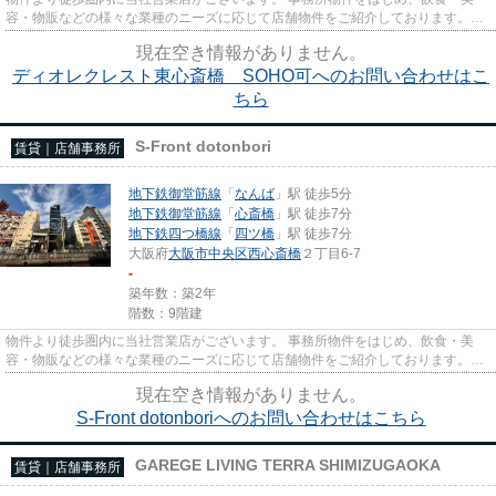
容・物販などの様々な業種のニーズに応じて店舗物件をご紹介しております。
尚、弊社ではおとり広告は一切...
現在空き情報がありません。
ディオレクレスト東心斎橋 SOHO可へのお問い合わせはこ
ちら
S-Front dotonbori
賃貸｜店舗事務所
地下鉄御堂筋線
「
なんば
」駅 徒歩5分
地下鉄御堂筋線
「
心斎橋
」駅 徒歩7分
地下鉄四つ橋線
「
四ツ橋
」駅 徒歩7分
大阪府
大阪市中央区
西心斎橋
２丁目6-7
-
築年数：築2年
階数：9階建
物件より徒歩圏内に当社営業店がございます。 事務所物件をはじめ、飲食・美
容・物販などの様々な業種のニーズに応じて店舗物件をご紹介しております。
尚、弊社ではおとり広告は一切...
現在空き情報がありません。
S-Front dotonboriへのお問い合わせはこちら
GAREGE LIVING TERRA SHIMIZUGAOKA
賃貸｜店舗事務所