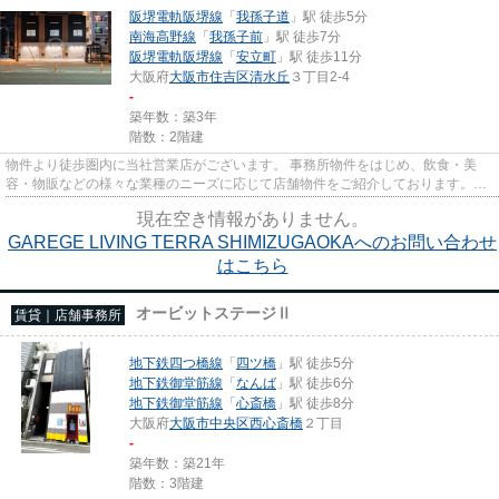
阪堺電軌阪堺線
「
我孫子道
」駅 徒歩5分
南海高野線
「
我孫子前
」駅 徒歩7分
阪堺電軌阪堺線
「
安立町
」駅 徒歩11分
大阪府
大阪市住吉区
清水丘
３丁目2-4
-
築年数：築3年
階数：2階建
物件より徒歩圏内に当社営業店がございます。 事務所物件をはじめ、飲食・美
容・物販などの様々な業種のニーズに応じて店舗物件をご紹介しております。
尚、弊社ではおとり広告は一切...
現在空き情報がありません。
GAREGE LIVING TERRA SHIMIZUGAOKAへのお問い合わせ
はこちら
オービットステージⅡ
賃貸｜店舗事務所
地下鉄四つ橋線
「
四ツ橋
」駅 徒歩5分
地下鉄御堂筋線
「
なんば
」駅 徒歩6分
地下鉄御堂筋線
「
心斎橋
」駅 徒歩8分
大阪府
大阪市中央区
西心斎橋
２丁目
-
築年数：築21年
階数：3階建