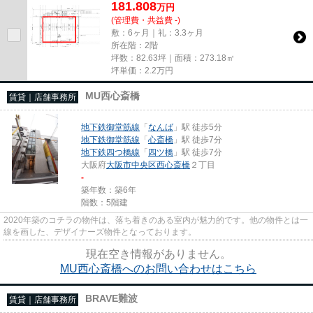
181.808
万
円
(管理費・共益費 -)
敷：6ヶ月｜礼：3.3ヶ月
所在階：2階
坪数：82.63坪｜面積：273.18㎡
坪単価：
2.2
万円
MU西心斎橋
賃貸｜店舗事務所
地下鉄御堂筋線
「
なんば
」駅 徒歩5分
地下鉄御堂筋線
「
心斎橋
」駅 徒歩7分
地下鉄四つ橋線
「
四ツ橋
」駅 徒歩7分
大阪府
大阪市中央区
西心斎橋
２丁目
-
築年数：築6年
階数：5階建
2020年築のコチラの物件は、落ち着きのある室内が魅力的です。他の物件とは一
線を画した、デザイナーズ物件となっております。
現在空き情報がありません。
MU西心斎橋へのお問い合わせはこちら
BRAVE難波
賃貸｜店舗事務所