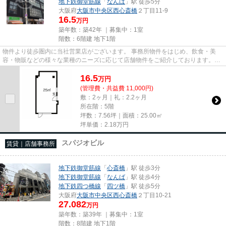
地下鉄御堂筋線
「
なんば
」駅 徒歩5分
大阪府
大阪市中央区
西心斎橋
２丁目11-9
16.5
万円
築年数：築42年 ｜募集中：
1室
階数：6階建 地下1階
物件より徒歩圏内に当社営業店がございます。 事務所物件をはじめ、飲食・美
容・物販などの様々な業種のニーズに応じて店舗物件をご紹介しております。
尚、弊社ではおとり広告は一切...
16.5
万
円
(管理費・共益費 11,000円)
敷：2ヶ月｜礼：2.2ヶ月
所在階：5階
坪数：7.56坪｜面積：25.00㎡
坪単価：
2.18
万円
スパジオビル
賃貸｜店舗事務所
地下鉄御堂筋線
「
心斎橋
」駅 徒歩3分
地下鉄御堂筋線
「
なんば
」駅 徒歩4分
地下鉄四つ橋線
「
四ツ橋
」駅 徒歩5分
大阪府
大阪市中央区
西心斎橋
２丁目10-21
27.082
万円
築年数：築39年 ｜募集中：
1室
階数：8階建 地下1階