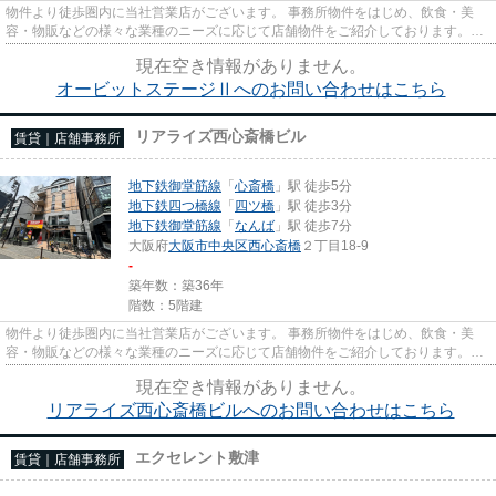
物件より徒歩圏内に当社営業店がございます。 事務所物件をはじめ、飲食・美
容・物販などの様々な業種のニーズに応じて店舗物件をご紹介しております。
尚、弊社ではおとり広告は一切...
現在空き情報がありません。
オービットステージⅡへのお問い合わせはこちら
リアライズ西心斎橋ビル
賃貸｜店舗事務所
地下鉄御堂筋線
「
心斎橋
」駅 徒歩5分
地下鉄四つ橋線
「
四ツ橋
」駅 徒歩3分
地下鉄御堂筋線
「
なんば
」駅 徒歩7分
大阪府
大阪市中央区
西心斎橋
２丁目18-9
-
築年数：築36年
階数：5階建
物件より徒歩圏内に当社営業店がございます。 事務所物件をはじめ、飲食・美
容・物販などの様々な業種のニーズに応じて店舗物件をご紹介しております。
尚、弊社ではおとり広告は一切...
現在空き情報がありません。
リアライズ西心斎橋ビルへのお問い合わせはこちら
エクセレント敷津
賃貸｜店舗事務所