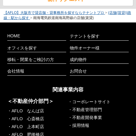
【AFLO】大阪市で貸店舗・貸事務所を探すならテナントプロ
>
(店舗(賃貸))路
線・駅から探す
>
南海電気鉄道南海高野線の店舗(賃貸)
HOME
テナントを探す
オフィスを探す
物件オーナー様
移転・閉業をご検討の方
成約物件
会社情報
お問合せ
関連事業内容
＜不動産仲介部門＞
・コーポレートサイト
・不動産管理部門
・AFLO なんば店
・不動産開発事業
・AFLO 心斎橋店
・採用情報
・AFLO 上本町店
・AFLO 肥後橋店