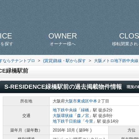
ICE
OWNER
CLO
スを探す
オーナー様へ
移転閉業され
探すならテナントプロ
>
(賃貸)路線・駅から探す
>
大阪メトロ地下鉄中央線
NCE緑橋駅前
S-RESIDENCE緑橋駅前
の過去掲載物件情報
現況の
所在地
大阪府
大阪市東成区
中本
２丁目
地下鉄中央線
「
緑橋
」駅 徒歩2分
交通
大阪環状線
「
森ノ宮
」駅 徒歩8分
地下鉄千日前線
「
今里
」駅 徒歩14分
築年月（築年数）
2016年 10月 ( 築9年 )
方位