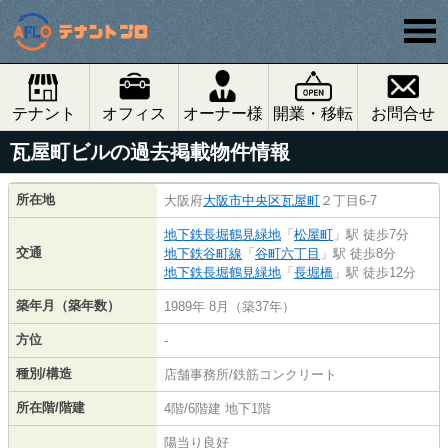
テナント
オフィス
オーナー様
開業・移転
お問合せ
瓦屋町ビルの過去掲載物件情報
所在地
大阪府
大阪市中央区
瓦屋町
２丁目6-7
地下鉄長堀鶴見緑地
「
松屋町
」駅 徒歩7分
交通
地下鉄谷町線
「
谷町六丁目
」駅 徒歩8分
地下鉄長堀鶴見緑地
「
長堀橋
」駅 徒歩12分
築年月（築年数）
1989年 8月（築37年）
方位
-
種別/構造
店舗事務所/鉄筋コンクリート
所在階/階建
4階/6階建 地下1階
陽当り良好