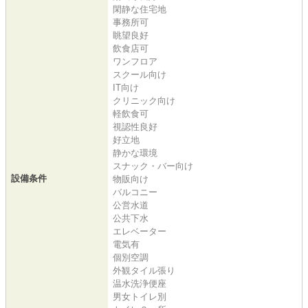
閑静な住宅地
事務所可
眺望良好
飲食店可
ワンフロア
スクール向け
IT向け
クリニック向け
軽飲食可
視認性良好
好立地
静かな環境
スナック・バー向け
設備条件
物販向け
バルコニー
公営水道
公共下水
エレベーター
電気有
個別空調
外観タイル張り
温水洗浄便座
男女トイレ別