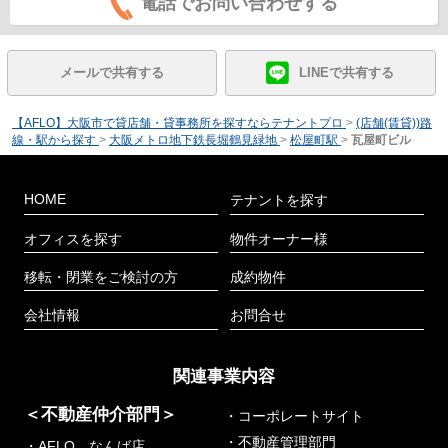
電話でお問い合わせする
メールで共有する
LINEで共有する
【AFLO】大阪市で貸店舗・貸事務所を探すならテナントプロ
>
(店舗(賃貸))路
線・駅から探す
>
大阪メトロ地下鉄長堀鶴見緑地
>
松屋町駅
>
瓦屋町ビル
HOME
テナントを探す
オフィスを探す
物件オーナー様
移転・閉業をご検討の方
成約物件
会社情報
お問合せ
関連事業内容
＜不動産仲介部門＞
・コーポレートサイト
・不動産管理部門
・AFLO なんば店