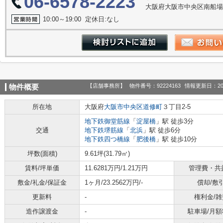
06-6578-2223
大阪府大阪市中央区南船場３丁
10:00～19:00 定休日:なし
【店舗事務所】
物件番号：92224163
情報更新日：20
物件概要
所在地
大阪府
大阪市中央区
道修町
３丁目2-5
地下鉄御堂筋線
「
淀屋橋
」駅 徒歩3分
交通
地下鉄堺筋線
「
北浜
」駅 徒歩6分
地下鉄四つ橋線
「
肥後橋
」駅 徒歩10分
坪数(面積)
9.61坪(31.79㎡)
賃料/坪単価
11.6281万円/1.21万円
管理費・共
敷金/礼金/保証金
1ヶ月/23.2562万円/-
償却/敷
更新料
-
権利金/雑
造作譲渡金
-
駐車場/月額