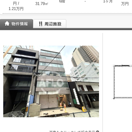
6階
-
1ヶ月
円
/
31.79㎡
万円
1.21万円