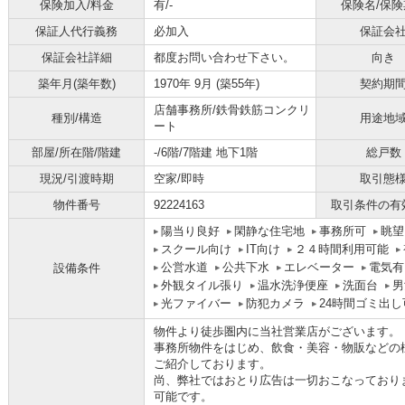
保険加入/料金
有/-
保険名/保険
保証人代行義務
必加入
保証会
保証会社詳細
都度お問い合わせ下さい。
向き
築年月(築年数)
1970年 9月 (築55年)
契約期
店舗事務所/鉄骨鉄筋コンクリ
種別/構造
用途地
ート
部屋/所在階/階建
-/6階/7階建 地下1階
総戸数
現況/引渡時期
空家/即時
取引態
物件番号
92224163
取引条件の有
陽当り良好
閑静な住宅地
事務所可
眺望
スクール向け
IT向け
２４時間利用可能
公営水道
公共下水
エレベーター
電気有
設備条件
外観タイル張り
温水洗浄便座
洗面台
男
光ファイバー
防犯カメラ
24時間ゴミ出し
物件より徒歩圏内に当社営業店がございます。
事務所物件をはじめ、飲食・美容・物販などの
ご紹介しております。
尚、弊社ではおとり広告は一切おこなっており
可能です。