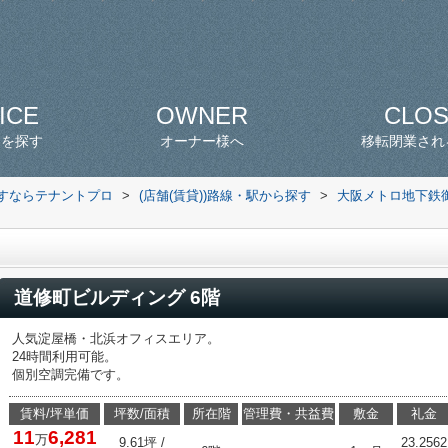
ICE
OWNER
CLO
スを探す
オーナー様へ
移転閉業され
探すならテナントプロ
>
(店舗(賃貸))路線・駅から探す
>
大阪メトロ地下鉄
道修町ビルディング 6階
人気淀屋橋・北浜オフィスエリア。
24時間利用可能。
個別空調完備です。
賃料/坪単価
坪数/面積
所在階
管理費・共益費
敷金
礼金
11
6,281
万
9.61坪 /
23.2562