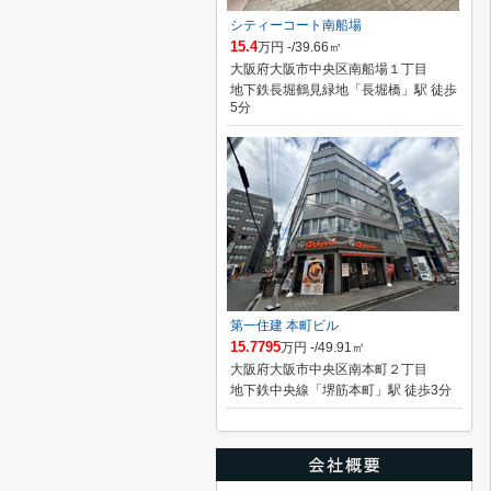
シティーコート南船場
15.4
万円 -/39.66㎡
大阪府大阪市中央区南船場１丁目
地下鉄長堀鶴見緑地「長堀橋」駅 徒歩
5分
第一住建 本町ビル
15.7795
万円 -/49.91㎡
大阪府大阪市中央区南本町２丁目
地下鉄中央線「堺筋本町」駅 徒歩3分