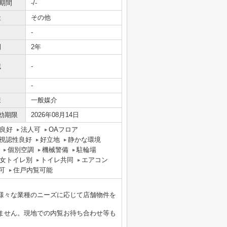
期間
-/-
社
その他
-
間
2年
域
-
-
様
一般媒介
効期限
2026年08月14日
良好
法人可
OAフロア
視認性良好
好立地
静かな環境
個別空調
機械警備
駐輪場
女トイレ別
トイレ共同
エアコン
可
住戸内覧可能
様々な業種のニーズに応じて店舗物件を
ません。現地での内覧お待ち合わせ等も