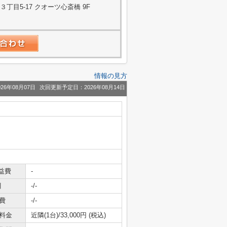
目5-17 クオーツ心斎橋 9F
情報の見方
26年08月07日
次回更新予定日：2026年08月14日
益費
-
引
-/-
費
-/-
料金
近隣(1台)/33,000円 (税込)