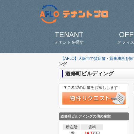
TENANT
OFF
テナントを探す
オフィ
【AFLO】大阪市で貸店舗・貸事務所を
ング
道修町ビルディング
▼ご希望の店舗をお探しします
道修町ビルディングの他の空室
所在階
賃料
1階
14.3
万円