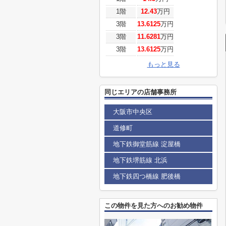
1階
12.43
万円
3階
13.6125
万円
3階
11.6281
万円
3階
13.6125
万円
もっと見る
同じエリアの店舗事務所
大阪市中央区
道修町
地下鉄御堂筋線 淀屋橋
地下鉄堺筋線 北浜
地下鉄四つ橋線 肥後橋
この物件を見た方へのお勧め物件