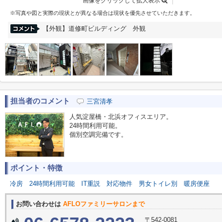
画像をクリックして拡大表示
※写真や図と実際の現状とが異なる場合は現状を優先させていただきます。
【外観】道修町ビルディング 外観
担当者のコメント
三宮清孝
人気淀屋橋・北浜オフィスエリア。
24時間利用可能。
個別空調完備です。
ポイント・特徴
冷房
24時間利用可能
IT重説
対応物件
男女トイレ別
暖房便座
お問い合わせは
AFLOファミリーサロンまで
〒542-0081