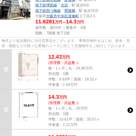
地下鉄堺筋線
「
北浜
」駅 徒歩6分
地下鉄四つ橋線
「
肥後橋
」駅 徒歩10分
大阪府
大阪市中央区
道修町
３丁目2-5
11.6281
14.3
万円～
万円
築年数：築55年 ｜募集中：
8室
階数：7階建 地下1階
物件より徒歩圏内に当社営業店がございます。 事務所物件をはじめ、飲食・美
容・物販などの様々な業種のニーズに応じて店舗物件をご紹介しております。
尚、弊社ではおとり広告は一切...
12.43
万
円
(管理費・共益費 -)
敷：1ヶ月｜礼：24.86万円
所在階：1階
坪数：8.63坪｜面積：28.52㎡
坪単価：
1.44
万円
14.3
万
円
(管理費・共益費 -)
敷：1ヶ月｜礼：26万円
所在階：1階
坪数：10.61坪｜面積：35.07㎡
坪単価：
1.21
万円