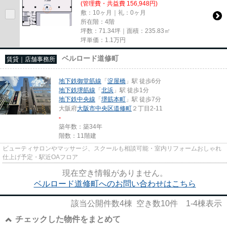
(管理費・共益費 156,948円)
敷：10ヶ月｜礼：0ヶ月
所在階：4階
坪数：71.34坪｜面積：235.83㎡
坪単価：
1.1
万円
ベルロード道修町
賃貸｜店舗事務所
地下鉄御堂筋線
「
淀屋橋
」駅 徒歩6分
地下鉄堺筋線
「
北浜
」駅 徒歩1分
地下鉄中央線
「
堺筋本町
」駅 徒歩7分
大阪府
大阪市中央区
道修町
２丁目2-11
-
築年数：築34年
階数：11階建
ビューティサロンやマッサージ、スクールも相談可能・室内リフォームおしゃれ
仕上げ予定・駅近OAフロア
現在空き情報がありません。
ベルロード道修町へのお問い合わせはこちら
該当公開件数
4
棟 空き数
10
件
1-4
棟表示
チェックした物件をまとめて