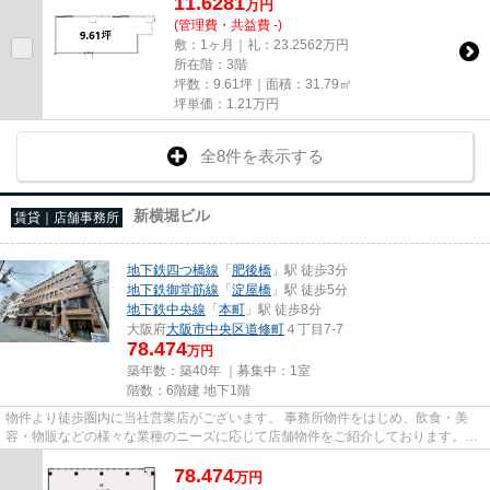
11.6281
万
円
(管理費・共益費 -)
敷：1ヶ月｜礼：23.2562万円
所在階：3階
坪数：9.61坪｜面積：31.79㎡
坪単価：
1.21
万円
全8件を表示する
新横堀ビル
賃貸｜店舗事務所
地下鉄四つ橋線
「
肥後橋
」駅 徒歩3分
地下鉄御堂筋線
「
淀屋橋
」駅 徒歩5分
地下鉄中央線
「
本町
」駅 徒歩8分
大阪府
大阪市中央区
道修町
４丁目7-7
78.474
万円
築年数：築40年 ｜募集中：
1室
階数：6階建 地下1階
物件より徒歩圏内に当社営業店がございます。 事務所物件をはじめ、飲食・美
容・物販などの様々な業種のニーズに応じて店舗物件をご紹介しております。
尚、弊社ではおとり広告は一切...
78.474
万
円