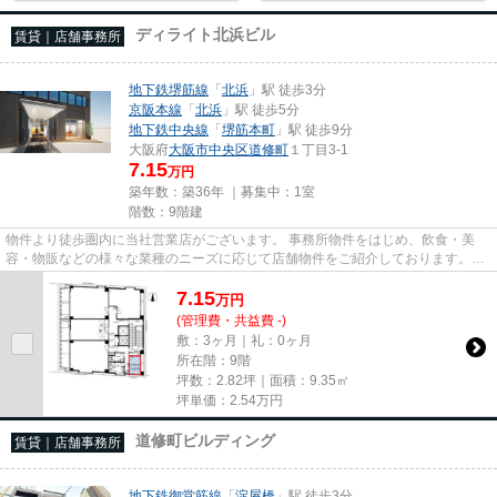
ディライト北浜ビル
賃貸｜店舗事務所
地下鉄堺筋線
「
北浜
」駅 徒歩3分
京阪本線
「
北浜
」駅 徒歩5分
地下鉄中央線
「
堺筋本町
」駅 徒歩9分
大阪府
大阪市中央区
道修町
１丁目3-1
7.15
万円
築年数：築36年 ｜募集中：
1室
階数：9階建
物件より徒歩圏内に当社営業店がございます。 事務所物件をはじめ、飲食・美
容・物販などの様々な業種のニーズに応じて店舗物件をご紹介しております。
尚、弊社ではおとり広告は一切...
7.15
万
円
(管理費・共益費 -)
敷：3ヶ月｜礼：0ヶ月
所在階：9階
坪数：2.82坪｜面積：9.35㎡
坪単価：
2.54
万円
道修町ビルディング
賃貸｜店舗事務所
地下鉄御堂筋線
「
淀屋橋
」駅 徒歩3分