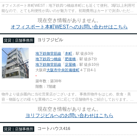
オフィスポート本町WEST：地下鉄四つ橋線本町にも近くて便利。3駅以上利用可
能なので、とても利便性が高いのが魅力です。初期費用はカードで決済いただけ
ます。駐車場までの距離は300m...
現在空き情報がありません。
オフィスポート本町WESTへのお問い合わせはこちら
ヨリフジビル
賃貸｜店舗事務所
地下鉄御堂筋線
「
本町
」駅 徒歩3分
地下鉄四つ橋線
「
肥後橋
」駅 徒歩7分
地下鉄御堂筋線
「
淀屋橋
」駅 徒歩10分
大阪府
大阪市中央区
備後町
４丁目4-1
-
築年数：築38年
階数：7階建
物件より徒歩圏内に当社営業店がございます。 事務所物件をはじめ、飲食・美
容・物販などの様々な業種のニーズに応じて店舗物件をご紹介しております。
尚、弊社ではおとり広告は一切...
現在空き情報がありません。
ヨリフジビルへのお問い合わせはこちら
コートハウス416
賃貸｜店舗事務所