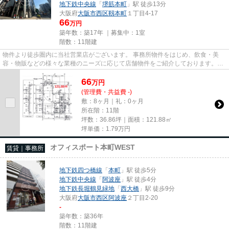
地下鉄中央線
「
堺筋本町
」駅 徒歩13分
大阪府
大阪市西区
靱本町
１丁目4-17
66
万円
築年数：築17年 ｜募集中：
1室
階数：11階建
物件より徒歩圏内に当社営業店がございます。 事務所物件をはじめ、飲食・美
容・物販などの様々な業種のニーズに応じて店舗物件をご紹介しております。
尚、弊社ではおとり広告は一切...
66
万
円
(管理費・共益費 -)
敷：8ヶ月｜礼：0ヶ月
所在階：11階
坪数：36.86坪｜面積：121.88㎡
坪単価：
1.79
万円
オフィスポート本町WEST
賃貸｜事務所
地下鉄四つ橋線
「
本町
」駅 徒歩5分
地下鉄中央線
「
阿波座
」駅 徒歩4分
地下鉄長堀鶴見緑地
「
西大橋
」駅 徒歩9分
大阪府
大阪市西区
阿波座
２丁目2-20
-
築年数：築36年
階数：11階建