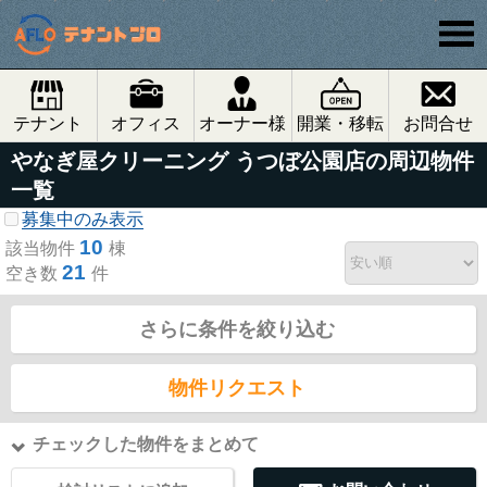
テナント
オフィス
オーナー様
開業・移転
お問合せ
やなぎ屋クリーニング うつぼ公園店の周辺物件
一覧
募集中のみ表示
10
該当物件
棟
21
空き数
件
さらに条件を絞り込む
物件リクエスト
チェックした物件をまとめて