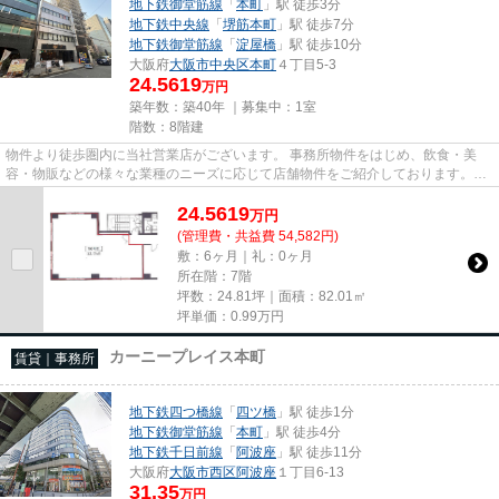
地下鉄御堂筋線
「
本町
」駅 徒歩3分
地下鉄中央線
「
堺筋本町
」駅 徒歩7分
地下鉄御堂筋線
「
淀屋橋
」駅 徒歩10分
大阪府
大阪市中央区
本町
４丁目5-3
24.5619
万円
築年数：築40年 ｜募集中：
1室
階数：8階建
物件より徒歩圏内に当社営業店がございます。 事務所物件をはじめ、飲食・美
容・物販などの様々な業種のニーズに応じて店舗物件をご紹介しております。
尚、弊社ではおとり広告は一切...
24.5619
万
円
(管理費・共益費 54,582円)
敷：6ヶ月｜礼：0ヶ月
所在階：7階
坪数：24.81坪｜面積：82.01㎡
坪単価：
0.99
万円
カーニープレイス本町
賃貸｜事務所
地下鉄四つ橋線
「
四ツ橋
」駅 徒歩1分
地下鉄御堂筋線
「
本町
」駅 徒歩4分
地下鉄千日前線
「
阿波座
」駅 徒歩11分
大阪府
大阪市西区
阿波座
１丁目6-13
31.35
万円