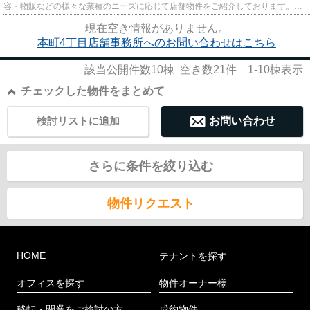
容・物販などの様々な業種のニーズに応じて店舗物件をご紹介しております。
尚、弊社ではおとり広告は一切...
現在空き情報がありません。
本町4丁目店舗事務所へのお問い合わせはこちら
該当公開件数
10
棟 空き数
21
件
1-10
棟表示
チェックした物件をまとめて
検討リストに追加
お問い合わせ
さらに条件を絞り込む
物件リクエスト
HOME
テナントを探す
オフィスを探す
物件オーナー様
移転・閉業をご検討の方
成約物件