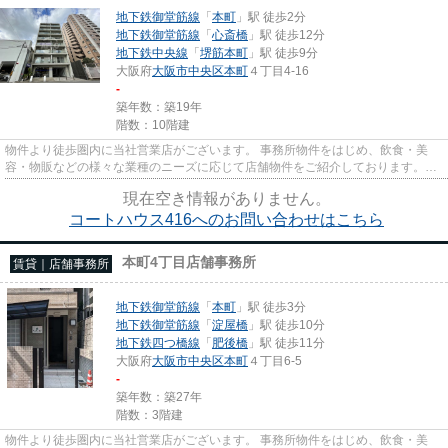
地下鉄御堂筋線
「
本町
」駅 徒歩2分
地下鉄御堂筋線
「
心斎橋
」駅 徒歩12分
地下鉄中央線
「
堺筋本町
」駅 徒歩9分
大阪府
大阪市中央区
本町
４丁目4-16
-
築年数：築19年
階数：10階建
物件より徒歩圏内に当社営業店がございます。 事務所物件をはじめ、飲食・美
容・物販などの様々な業種のニーズに応じて店舗物件をご紹介しております。
尚、弊社ではおとり広告は一切...
現在空き情報がありません。
コートハウス416へのお問い合わせはこちら
本町4丁目店舗事務所
賃貸｜店舗事務所
地下鉄御堂筋線
「
本町
」駅 徒歩3分
地下鉄御堂筋線
「
淀屋橋
」駅 徒歩10分
地下鉄四つ橋線
「
肥後橋
」駅 徒歩11分
大阪府
大阪市中央区
本町
４丁目6-5
-
築年数：築27年
階数：3階建
物件より徒歩圏内に当社営業店がございます。 事務所物件をはじめ、飲食・美