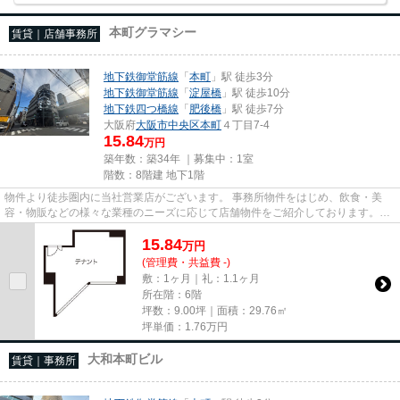
本町グラマシー
賃貸｜店舗事務所
地下鉄御堂筋線
「
本町
」駅 徒歩3分
地下鉄御堂筋線
「
淀屋橋
」駅 徒歩10分
地下鉄四つ橋線
「
肥後橋
」駅 徒歩7分
大阪府
大阪市中央区
本町
４丁目7-4
15.84
万円
築年数：築34年 ｜募集中：
1室
階数：8階建 地下1階
物件より徒歩圏内に当社営業店がございます。 事務所物件をはじめ、飲食・美
容・物販などの様々な業種のニーズに応じて店舗物件をご紹介しております。
尚、弊社ではおとり広告は一切...
15.84
万
円
(管理費・共益費 -)
敷：1ヶ月｜礼：1.1ヶ月
所在階：6階
坪数：9.00坪｜面積：29.76㎡
坪単価：
1.76
万円
大和本町ビル
賃貸｜事務所