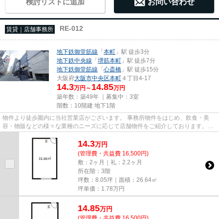
検討リストに追加
お問い合わせ
RE-012
賃貸｜店舗事務所
地下鉄御堂筋線
「
本町
」駅 徒歩3分
地下鉄中央線
「
堺筋本町
」駅 徒歩7分
地下鉄御堂筋線
「
心斎橋
」駅 徒歩15分
大阪府
大阪市中央区
本町
４丁目4-17
14.3
14.85
万円～
万円
築年数：築49年 ｜募集中：
3室
階数：10階建 地下1階
物件より徒歩圏内に当社営業店がございます。 事務所物件をはじめ、飲食・美
容・物販などの様々な業種のニーズに応じて店舗物件をご紹介しております。
尚、弊社ではおとり広告は一切...
14.3
万
円
(管理費・共益費 16,500円)
敷：2ヶ月｜礼：2.2ヶ月
所在階：3階
坪数：8.05坪｜面積：26.64㎡
坪単価：
1.78
万円
14.85
万
円
(管理費・共益費 16,500円)