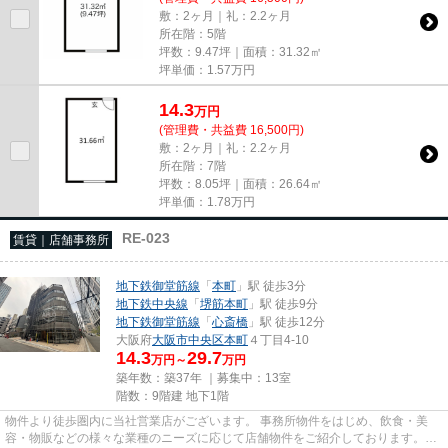
敷：2ヶ月｜礼：2.2ヶ月
所在階：5階
坪数：9.47坪｜面積：31.32㎡
坪単価：
1.57
万円
14.3
万
円
(管理費・共益費 16,500円)
敷：2ヶ月｜礼：2.2ヶ月
所在階：7階
坪数：8.05坪｜面積：26.64㎡
坪単価：
1.78
万円
RE-023
賃貸｜店舗事務所
地下鉄御堂筋線
「
本町
」駅 徒歩3分
地下鉄中央線
「
堺筋本町
」駅 徒歩9分
地下鉄御堂筋線
「
心斎橋
」駅 徒歩12分
大阪府
大阪市中央区
本町
４丁目4-10
14.3
29.7
万円～
万円
築年数：築37年 ｜募集中：
13室
階数：9階建 地下1階
物件より徒歩圏内に当社営業店がございます。 事務所物件をはじめ、飲食・美
容・物販などの様々な業種のニーズに応じて店舗物件をご紹介しております。