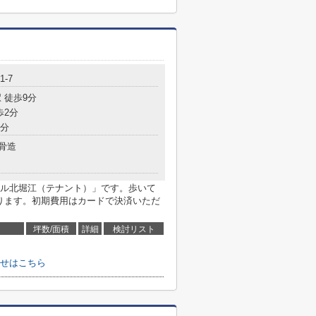
-7
 徒歩9分
歩2分
8分
骨造
ル北堀江（テナント）」です。歩いて
あります。初期費用はカードで決済いただ
坪数/面積
詳細
検討リスト
せはこちら