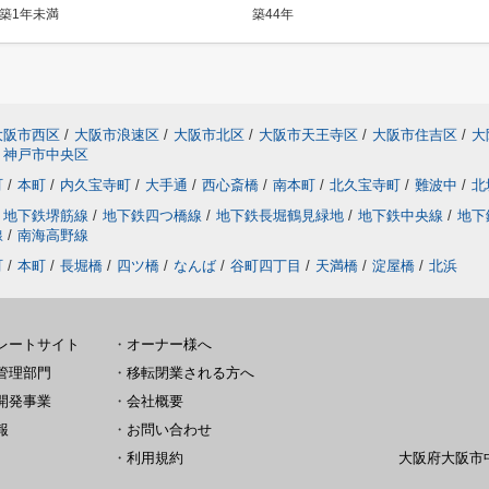
築1年未満
築44年
大阪市西区
/
大阪市浪速区
/
大阪市北区
/
大阪市天王寺区
/
大阪市住吉区
/
大
神戸市中央区
町
/
本町
/
内久宝寺町
/
大手通
/
西心斎橋
/
南本町
/
北久宝寺町
/
難波中
/
北
地下鉄堺筋線
/
地下鉄四つ橋線
/
地下鉄長堀鶴見緑地
/
地下鉄中央線
/
地下
線
/
南海高野線
町
/
本町
/
長堀橋
/
四ツ橋
/
なんば
/
谷町四丁目
/
天満橋
/
淀屋橋
/
北浜
レートサイト
・
オーナー様へ
管理部門
・
移転閉業される方へ
開発事業
・
会社概要
報
・
お問い合わせ
・
利用規約
大阪府大阪市中