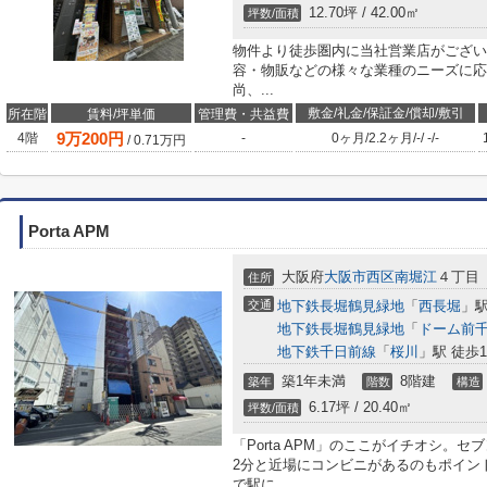
12.70坪 / 42.00㎡
坪数/面積
物件より徒歩圏内に当社営業店がござい
容・物販などの様々な業種のニーズに応
尚、...
敷金/礼金/保証金/償却/敷引
所在階
賃料/坪単価
管理費・共益費
9
万
200
円
4階
-
0ヶ月
/
2.2ヶ月
/
-
/
-
/
-
/
0.71
万円
Porta APM
大阪府
大阪市西区
南堀江
４丁目
住所
交通
地下鉄長堀鶴見緑地
「
西長堀
」駅
地下鉄長堀鶴見緑地
「
ドーム前
地下鉄千日前線
「
桜川
」駅 徒歩1
築1年未満
8階建
築年
階数
構造
6.17坪 / 20.40㎡
坪数/面積
「Porta APM」のここがイチオシ。
2分と近場にコンビニがあるのもポイン
で駅に...