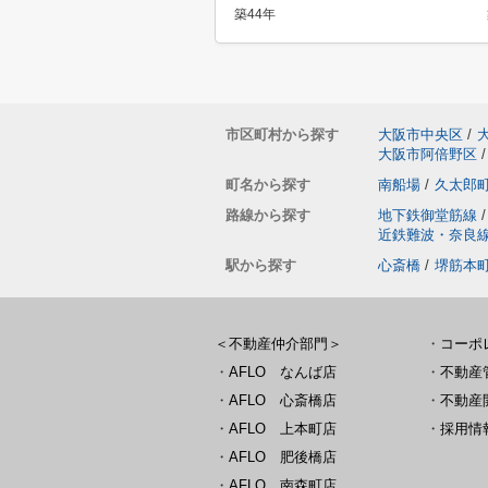
築44年
市区町村から探す
大阪市中央区
/
大阪市阿倍野区
/
町名から探す
南船場
/
久太郎
路線から探す
地下鉄御堂筋線
/
近鉄難波・奈良
駅から探す
心斎橋
/
堺筋本
＜不動産仲介部門＞
・
コーポ
・
AFLO なんば店
・
不動産
・
AFLO 心斎橋店
・
不動産
・
AFLO 上本町店
・
採用情
・
AFLO 肥後橋店
・
AFLO 南森町店