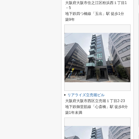
大阪府大阪市住之江区粉浜西１丁目1
－5
地下鉄四つ橋線「玉出」駅 徒歩1分
築9年
リアライズ立売堀ビル
大阪府大阪市西区立売堀１丁目2-23
地下鉄御堂筋線「心斎橋」駅 徒歩8分
築1年未満