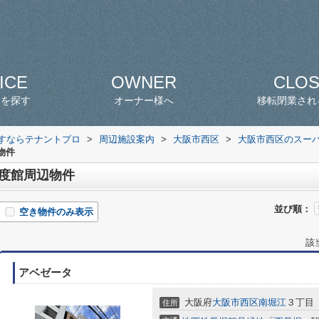
ICE
OWNER
CLO
スを探す
オーナー様へ
移転閉業され
探すならテナントプロ
>
周辺施設案内
>
大阪市西区
>
大阪市西区のスー
物件
鮮度館周辺物件
並び順：
空き物件のみ表示
該
アベゼータ
大阪府
大阪市西区
南堀江
３丁目
住所