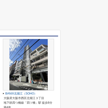
BANIX北堀江（SOHO）
大阪府大阪市西区北堀江３丁目
地下鉄四つ橋線「四ツ橋」駅 徒歩8分
築4年