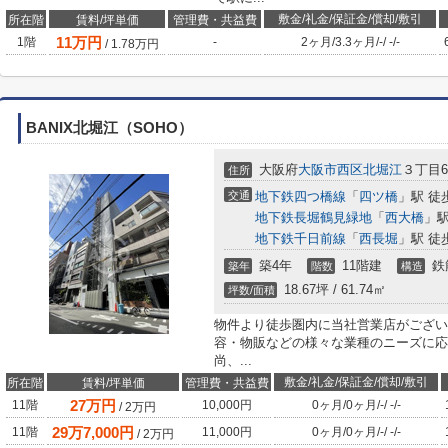
敷金/礼金/保証金/償却/敷引
所在階
賃料/坪単価
管理費・共益費
11
万円
1階
-
2ヶ月
/
3.3ヶ月
/
-
/
-
/
-
/
1.78
万円
BANIX北堀江（SOHO）
大阪府
大阪市西区
北堀江
３丁目6
住所
交通
地下鉄四つ橋線
「
四ツ橋
」駅 徒
地下鉄長堀鶴見緑地
「
西大橋
」駅
地下鉄千日前線
「
西長堀
」駅 徒
築4年
11階建
鉄
築年
階数
構造
18.67坪 / 61.74㎡
坪数/面積
物件より徒歩圏内に当社営業店がござい
容・物販などの様々な業種のニーズに応
尚、...
敷金/礼金/保証金/償却/敷引
所在階
賃料/坪単価
管理費・共益費
27
万円
11階
10,000円
0ヶ月
/
0ヶ月
/
-
/
-
/
-
/
2
万円
29
万
7,000
円
11階
11,000円
0ヶ月
/
0ヶ月
/
-
/
-
/
-
/
2
万円