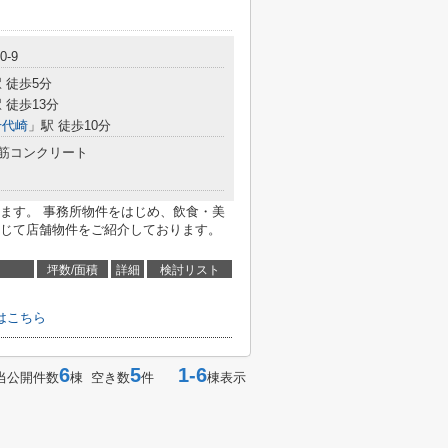
-9
 徒歩5分
 徒歩13分
千代崎
」駅 徒歩10分
筋コンクリート
ます。 事務所物件をはじめ、飲食・美
じて店舗物件をご紹介しております。
坪数/面積
詳細
検討リスト
はこちら
6
5
1-6
当公開件数
棟 空き数
件
棟表示