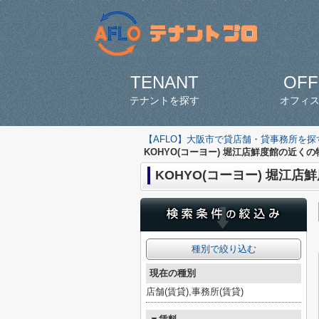
TENANT
OFF
テナントを探す
オフィ
【AFLO】大阪市で貸店舗・貸事務所を
KOHYO(コーヨー) 堀江店鮮度館の近くの
KOHYO(コーヨー) 堀江店
種別で絞り込む
現在の種別
店舗(賃貸),事務所(賃貸)