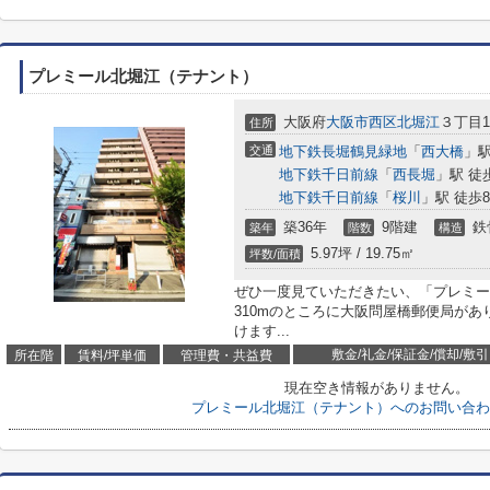
プレミール北堀江（テナント）
大阪府
大阪市西区
北堀江
３丁目11
住所
交通
地下鉄長堀鶴見緑地
「
西大橋
」駅
地下鉄千日前線
「
西長堀
」駅 徒
地下鉄千日前線
「
桜川
」駅 徒歩
築36年
9階建
鉄
築年
階数
構造
5.97坪 / 19.75㎡
坪数/面積
ぜひ一度見ていただきたい、「プレミー
310mのところに大阪問屋橋郵便局が
けます...
敷金/礼金/保証金/償却/敷引
所在階
賃料/坪単価
管理費・共益費
現在空き情報がありません。
プレミール北堀江（テナント）へのお問い合わ