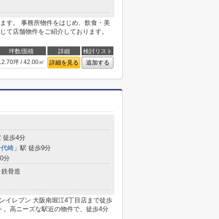
ます。 事務所物件をはじめ、飲食・美
じて店舗物件をご紹介しております。
坪数/面積
詳細
検討リスト
12.70坪 / 42.00㎡
詳細を見る
追加する
 徒歩4分
千代崎
」駅 徒歩9分
0分
鉄骨造
セブンイレブン 大阪南堀江4丁目店まで徒歩
ト。高ニーズな駅近の物件で、徒歩4分