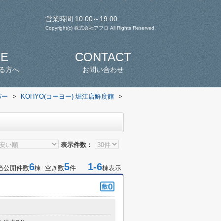
営業時間 10:00～19:00
Copyright(c) 株式会社アフロ All Rights Reserved.
SE
CONTACT
る方へ
お問い合わせ
パー
>
KOHYO(コーヨー) 堀江店鮮度館
>
表示件数：
6
5
1-6
当公開件数
棟 空き数
件
棟表示