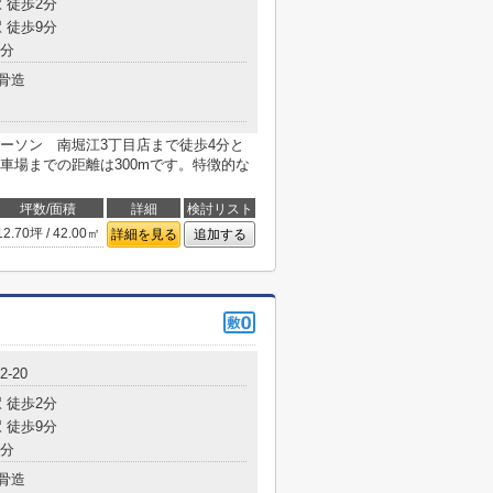
 徒歩2分
 徒歩9分
7分
骨造
ーソン 南堀江3丁目店まで徒歩4分と
車場までの距離は300mです。特徴的な
坪数/面積
詳細
検討リスト
12.70坪 / 42.00㎡
詳細を見る
追加する
-20
 徒歩2分
 徒歩9分
7分
骨造