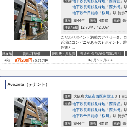
交通
地下鉄長堀鶴見緑地
「
西長堀
」駅
地下鉄長堀鶴見緑地
「
西大橋
」駅
地下鉄千日前線
「
桜川
」駅 徒歩
築44年
4階建
鉄
築年
階数
構造
12.70坪 / 42.00㎡
坪数/面積
こだわりポイント満載のアベゼータ。ロ
近場にコンビニがあるのもポイント。駐
外観と...
敷金/礼金/保証金/償却/敷引
所在階
賃料/坪単価
管理費・共益費
9
万
200
円
4階
-
0ヶ月
/
2ヶ月
/
-
/
-
/
-
/
0.71
万円
Ave.zeta（テナント）
大阪府
大阪市西区
南堀江
３丁目12
住所
交通
地下鉄長堀鶴見緑地
「
西長堀
」駅
地下鉄長堀鶴見緑地
「
西大橋
」駅
地下鉄千日前線
「
桜川
」駅 徒歩
築44年
4階建
鉄
築年
階数
構造