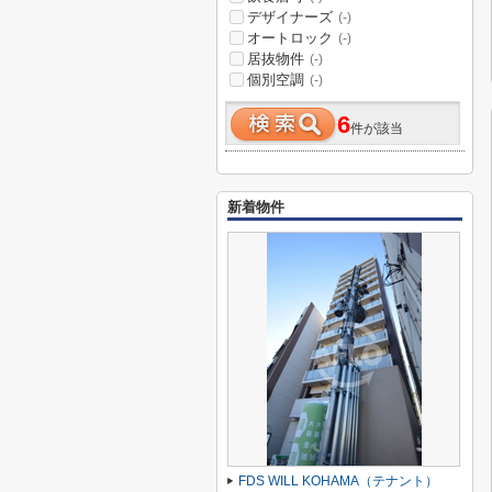
デザイナーズ
(-)
オートロック
(-)
居抜物件
(-)
個別空調
(-)
6
件が該当
新着物件
FDS WILL KOHAMA（テナント）