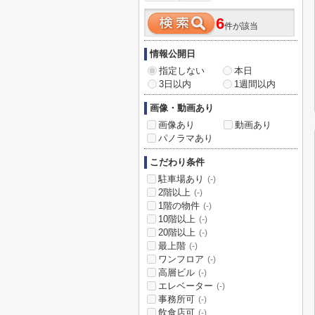
6
件が該当
情報公開日
指定しない
本日
3日以内
1週間以内
画像・動画あり
画像あり
動画あり
パノラマあり
こだわり条件
駐車場あり
(-)
2階以上
(-)
1階の物件
(-)
10階以上
(-)
20階以上
(-)
最上階
(-)
ワンフロア
(-)
高層ビル
(-)
エレベーター
(-)
事務所可
(-)
飲食店可
(-)