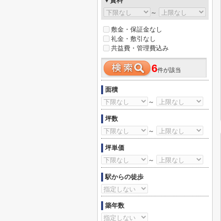
▼賃料
～
敷金・保証金なし
礼金・敷引なし
共益費・管理費込み
6
件が該当
面積
～
坪数
～
坪単価
～
駅からの徒歩
築年数