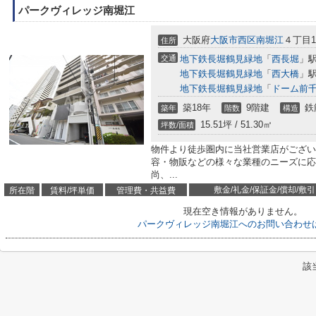
パークヴィレッジ南堀江
大阪府
大阪市西区
南堀江
４丁目10
住所
交通
地下鉄長堀鶴見緑地
「
西長堀
」駅
地下鉄長堀鶴見緑地
「
西大橋
」駅
地下鉄長堀鶴見緑地
「
ドーム前
築18年
9階建
鉄
築年
階数
構造
15.51坪 / 51.30㎡
坪数/面積
物件より徒歩圏内に当社営業店がござい
容・物販などの様々な業種のニーズに応
尚、...
敷金/礼金/保証金/償却/敷引
所在階
賃料/坪単価
管理費・共益費
現在空き情報がありません。
パークヴィレッジ南堀江へのお問い合わせ
該