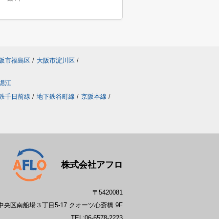
阪市福島区
/
大阪市淀川区
/
堀江
鉄千日前線
/
地下鉄谷町線
/
京阪本線
/
株式会社アフロ
〒5420081
央区南船場３丁目5-17 クオーツ心斎橋 9F
TEL:
06-6578-2223