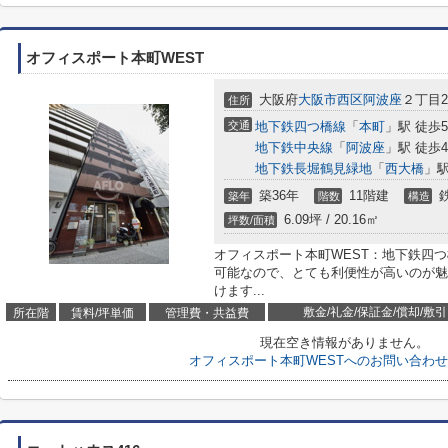
オフィスポート本町WEST
大阪府
大阪市西区
阿波座
２丁目2-
住所
交通
地下鉄四つ橋線
「
本町
」駅 徒歩
地下鉄中央線
「
阿波座
」駅 徒歩
地下鉄長堀鶴見緑地
「
西大橋
」駅
築36年
11階建
築年
階数
構造
6.09坪 / 20.16㎡
坪数/面積
オフィスポート本町WEST：地下鉄四
可能なので、とても利便性が高いのが魅
けます...
敷金/礼金/保証金/償却/敷引
所在階
賃料/坪単価
管理費・共益費
現在空き情報がありません。
オフィスポート本町WESTへのお問い合わ