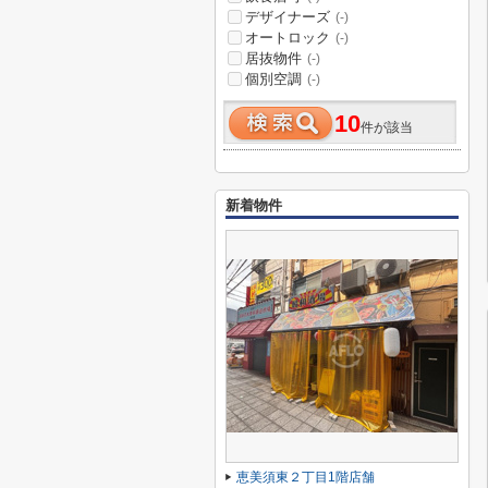
デザイナーズ
(-)
オートロック
(-)
居抜物件
(-)
個別空調
(-)
10
件が該当
新着物件
恵美須東２丁目1階店舗