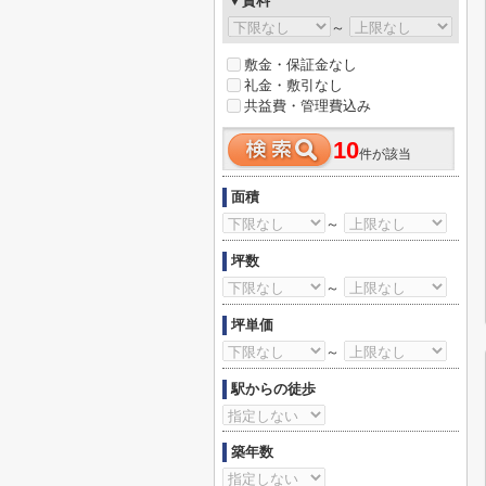
▼賃料
～
敷金・保証金なし
礼金・敷引なし
共益費・管理費込み
10
件が該当
面積
～
坪数
～
坪単価
～
駅からの徒歩
築年数