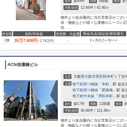
築49年
5階建
鉄
築年
階数
構造
12.94坪 / 42.80㎡
坪数/面積
物件より徒歩圏内に当社営業店がござい
容・物販などの様々な業種のニーズに応
尚、...
敷金/礼金/保証金/償却/敷引
所在階
賃料/坪単価
管理費・共益費
35
万
7,500
円
1階
-
2ヶ月
/
2.2ヶ月
/
-
/
-
/
-
/
2.76
万円
ACN信濃橋ビル
大阪府
大阪市西区
靱本町
１丁目4-
住所
交通
地下鉄四つ橋線
「
本町
」駅 徒歩
地下鉄四つ橋線
「
肥後橋
」駅 徒
地下鉄中央線
「
堺筋本町
」駅 徒
築17年
11階建
築年
階数
構造
36.86坪 / 121.88㎡
坪数/面積
物件より徒歩圏内に当社営業店がござい
容・物販などの様々な業種のニーズに応