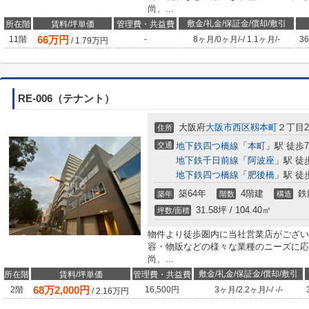
尚、...
敷金/礼金/保証金/償却/敷引
所在階
賃料/坪単価
管理費・共益費
66
万円
11階
-
8ヶ月
/
0ヶ月
/
-
/
1.1ヶ月
/
-
36
/
1.79
万円
RE-006（テナント）
大阪府
大阪市西区
靱本町
２丁目2-
住所
交通
地下鉄四つ橋線
「
本町
」駅 徒歩
地下鉄千日前線
「
阿波座
」駅 徒
地下鉄四つ橋線
「
肥後橋
」駅 徒
築64年
4階建
鉄
築年
階数
構造
31.58坪 / 104.40㎡
坪数/面積
物件より徒歩圏内に当社営業店がござい
容・物販などの様々な業種のニーズに応
尚、...
敷金/礼金/保証金/償却/敷引
所在階
賃料/坪単価
管理費・共益費
68
万
2,000
円
2階
16,500円
3ヶ月
/
2.2ヶ月
/
-
/
-
/
-
/
2.16
万円