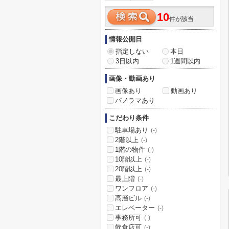
10
件が該当
情報公開日
指定しない
本日
3日以内
1週間以内
画像・動画あり
画像あり
動画あり
パノラマあり
こだわり条件
駐車場あり
(-)
2階以上
(-)
1階の物件
(-)
10階以上
(-)
20階以上
(-)
最上階
(-)
ワンフロア
(-)
高層ビル
(-)
エレベーター
(-)
事務所可
(-)
飲食店可
(-)