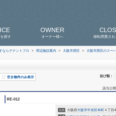
ICE
OWNER
CLO
スを探す
オーナー様へ
移転閉業され
探すならテナントプロ
>
周辺施設案内
>
大阪市西区
>
大阪市西区のスー
並び順：
空き物件のみ表示
該当公開
RE-012
大阪府
大阪市中央区
本町
４丁目4-
住所