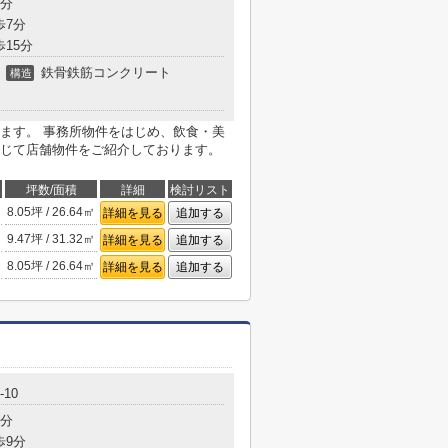
3分
歩7分
歩15分
鉄骨鉄筋コンクリート
構造
ます。 事務所物件をはじめ、飲食・美
じて店舗物件をご紹介しております。
坪数/面積
詳細
検討リスト
8.05坪 / 26.64㎡
詳細を見る
追加する
9.47坪 / 31.32㎡
詳細を見る
追加する
8.05坪 / 26.64㎡
詳細を見る
追加する
10
3分
歩9分