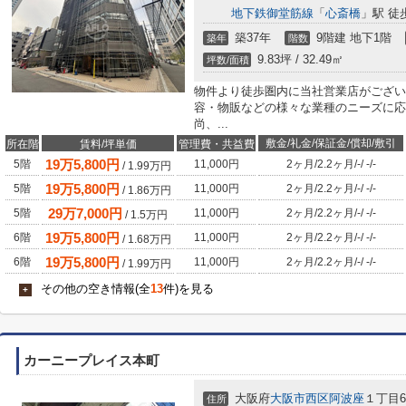
地下鉄御堂筋線
「
心斎橋
」駅 徒
築37年
9階建 地下1階
築年
階数
9.83坪 / 32.49㎡
坪数/面積
物件より徒歩圏内に当社営業店がござい
容・物販などの様々な業種のニーズに応
尚、...
敷金/礼金/保証金/償却/敷引
所在階
賃料/坪単価
管理費・共益費
19
万
5,800
円
5階
11,000円
2ヶ月
/
2.2ヶ月
/
-
/
-
/
-
/
1.99
万円
19
万
5,800
円
5階
11,000円
2ヶ月
/
2.2ヶ月
/
-
/
-
/
-
/
1.86
万円
29
万
7,000
円
5階
11,000円
2ヶ月
/
2.2ヶ月
/
-
/
-
/
-
/
1.5
万円
19
万
5,800
円
6階
11,000円
2ヶ月
/
2.2ヶ月
/
-
/
-
/
-
/
1.68
万円
19
万
5,800
円
6階
11,000円
2ヶ月
/
2.2ヶ月
/
-
/
-
/
-
/
1.99
万円
その他の空き情報(全
13
件)を見る
+
カーニープレイス本町
大阪府
大阪市西区
阿波座
１丁目6-
住所