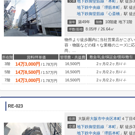
交通
地下鉄御堂筋線
「
本町
」駅 徒歩
地下鉄中央線
「
堺筋本町
」駅 徒
地下鉄御堂筋線
「
心斎橋
」駅 徒
築49年
10階建 地下1階
築年
階数
8.05坪 / 26.64㎡
坪数/面積
物件より徒歩圏内に当社営業店がござい
容・物販などの様々な業種のニーズに応
尚、...
敷金/礼金/保証金/償却/敷引
所在階
賃料/坪単価
管理費・共益費
14
万
3,000
円
3階
16,500円
2ヶ月
/
2.2ヶ月
/
-
/
-
/
-
/
1.78
万円
14
万
8,500
円
5階
16,500円
2ヶ月
/
2.2ヶ月
/
-
/
-
/
-
/
1.57
万円
14
万
3,000
円
7階
16,500円
2ヶ月
/
2.2ヶ月
/
-
/
-
/
-
/
1.78
万円
RE-023
大阪府
大阪市中央区
本町
４丁目4-
住所
交通
地下鉄御堂筋線
「
本町
」駅 徒歩
地下鉄中央線
「
堺筋本町
」駅 徒