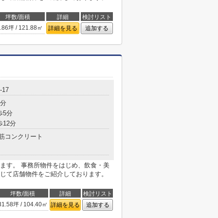
坪数/面積
詳細
検討リスト
.86坪 / 121.88㎡
詳細を見る
追加する
17
7分
歩5分
歩12分
筋コンクリート
ます。 事務所物件をはじめ、飲食・美
じて店舗物件をご紹介しております。
坪数/面積
詳細
検討リスト
31.58坪 / 104.40㎡
詳細を見る
追加する