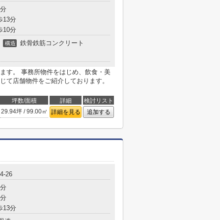
1分
歩13分
歩10分
鉄骨鉄筋コンクリート
構造
ます。 事務所物件をはじめ、飲食・美
じて店舗物件をご紹介しております。
坪数/面積
詳細
検討リスト
29.94坪 / 99.00㎡
詳細を見る
追加する
-26
5分
8分
歩13分