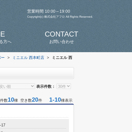
営業時間 10:00～19:00
Copyright(c) 株式会社アフロ All Rights Reserved.
SE
CONTACT
る方へ
お問い合わせ
パー
>
ミニエル 西本町店
>
ミニエル 西
表示件数：
10
20
1-10
件数
棟 空き数
件
棟表示
17