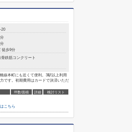
20
5分
4分
 徒歩9分
鉄骨鉄筋コンクリート
つ橋線本町にも近くて便利。3駅以上利用
力です。初期費用はカードで決済いただ
坪数/面積
詳細
検討リスト
せはこちら