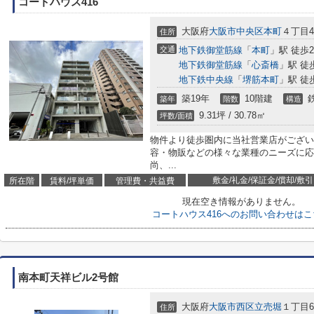
コートハウス416
大阪府
大阪市中央区
本町
４丁目4-
住所
交通
地下鉄御堂筋線
「
本町
」駅 徒歩
地下鉄御堂筋線
「
心斎橋
」駅 徒
地下鉄中央線
「
堺筋本町
」駅 徒
築19年
10階建
築年
階数
構造
9.31坪 / 30.78㎡
坪数/面積
物件より徒歩圏内に当社営業店がござい
容・物販などの様々な業種のニーズに応
尚、...
敷金/礼金/保証金/償却/敷引
所在階
賃料/坪単価
管理費・共益費
現在空き情報がありません。
コートハウス416へのお問い合わせはこ
南本町天祥ビル2号館
大阪府
大阪市西区
立売堀
１丁目6-
住所