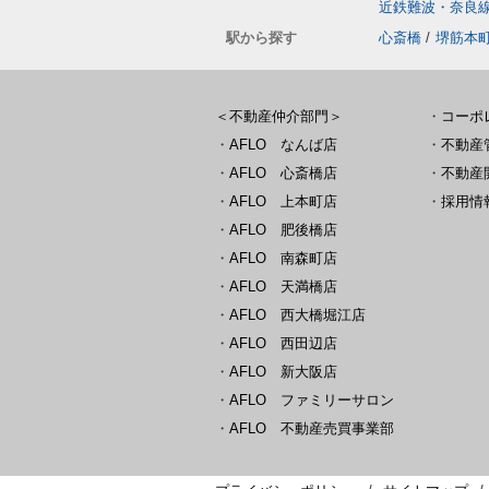
近鉄難波・奈良
駅から探す
心斎橋
/
堺筋本
＜不動産仲介部門＞
・
コーポ
・
AFLO なんば店
・
不動産
・
AFLO 心斎橋店
・
不動産
・
AFLO 上本町店
・
採用情
・
AFLO 肥後橋店
・
AFLO 南森町店
・
AFLO 天満橋店
・
AFLO 西大橋堀江店
・
AFLO 西田辺店
・
AFLO 新大阪店
・
AFLO ファミリーサロン
・
AFLO 不動産売買事業部