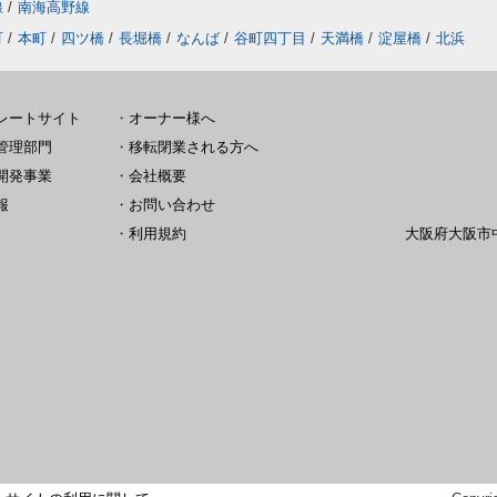
線
/
南海高野線
町
/
本町
/
四ツ橋
/
長堀橋
/
なんば
/
谷町四丁目
/
天満橋
/
淀屋橋
/
北浜
レートサイト
・
オーナー様へ
管理部門
・
移転閉業される方へ
開発事業
・
会社概要
報
・
お問い合わせ
・
利用規約
大阪府大阪市中