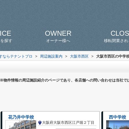
ICE
OWNER
CLO
スを探す
オーナー様へ
移転閉業され
探すならテナントプロ
>
周辺施設案内
>
大阪市西区
>
大阪市西区の中学
※物件情報の周辺施設紹介のページであり、各店舗への問い合わせは当社で
花乃井中学校
西中学校
大阪府大阪市西区江戸堀２丁目