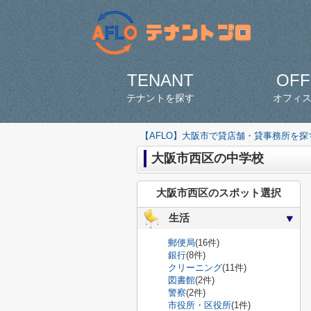
TENANT
OFF
テナントを探す
オフィ
【AFLO】大阪市で貸店舗・貸事務所を
大阪市西区の中学校
大阪市西区のスポット選択
生活
郵便局
(16件)
銀行
(8件)
クリーニング
(11件)
図書館
(2件)
警察
(2件)
市役所・区役所
(1件)