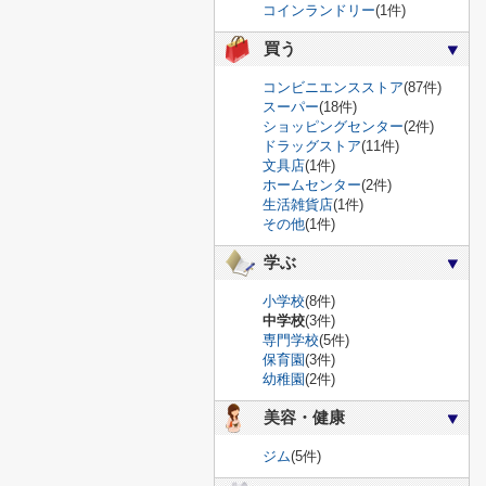
コインランドリー
(1件)
買う
コンビニエンスストア
(87件)
スーパー
(18件)
ショッピングセンター
(2件)
ドラッグストア
(11件)
文具店
(1件)
ホームセンター
(2件)
生活雑貨店
(1件)
その他
(1件)
学ぶ
小学校
(8件)
中学校
(3件)
専門学校
(5件)
保育園
(3件)
幼稚園
(2件)
美容・健康
ジム
(5件)