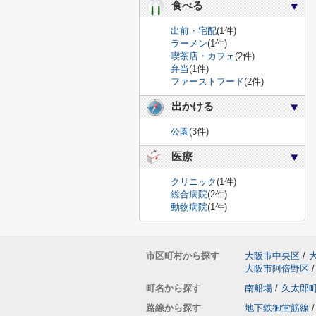
食べる
出前・宅配
(1件)
ラーメン
(1件)
喫茶店・カフェ
(2件)
弁当
(1件)
ファーストフード
(2件)
出かける
公園
(3件)
医療
クリニック
(1件)
総合病院
(2件)
動物病院
(1件)
市区町村から探す
大阪市中央区
/
大阪市阿倍野区
/
町名から探す
南船場
/
久太郎
路線から探す
地下鉄御堂筋線
/