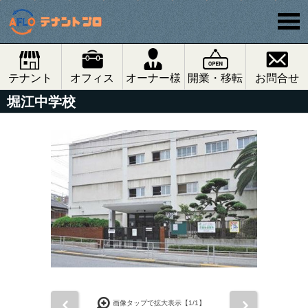
テナント
オフィス
オーナー様
開業・移転
お問合せ
堀江中学校
前
次
画像タップで拡大表示【
1
/1】