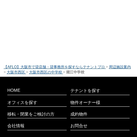
【AFLO】大阪市で貸店舗・貸事務所を探すならテナントプロ
>
周辺施設案内
>
大阪市西区
>
大阪市西区の中学校
>
堀江中学校
HOME
テナントを探す
オフィスを探す
物件オーナー様
移転・閉業をご検討の方
成約物件
会社情報
お問合せ