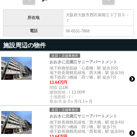
大阪府大阪市西区南堀江３丁目５－
所在地
７
電話
06-6531-7868
施設周辺の物件
賃貸｜店舗事務所
おおきに北堀江サニーアパートメント
地下鉄御堂筋線「心斎橋」駅 徒歩10分
地下鉄長堀鶴見緑地「西大橋」駅 徒歩3分
地下鉄四つ橋線「四ツ橋」駅 徒歩7分
13.64万円
間取:
1LDK
建物面積:
- / 13.00坪
土地面積:
- / -
敷金/礼金:
0ヶ月/1.1ヶ月
賃貸｜店舗事務所
おおきに北堀江サニーアパートメント
地下鉄長堀鶴見緑地「西大橋」駅 徒歩4分
地下鉄四つ橋線「四ツ橋」駅 徒歩7分
地下鉄長堀鶴見緑地「西長堀」駅 徒歩9分
13.64万円