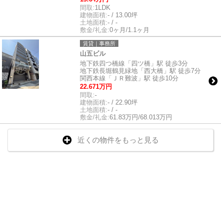
間取:
1LDK
建物面積:
- / 13.00坪
土地面積:
- / -
敷金/礼金:
0ヶ月/1.1ヶ月
賃貸｜事務所
山五ビル
地下鉄四つ橋線「四ツ橋」駅 徒歩3分
地下鉄長堀鶴見緑地「西大橋」駅 徒歩7分
関西本線「ＪＲ難波」駅 徒歩10分
22.671万円
間取:
-
建物面積:
- / 22.90坪
土地面積:
- / -
敷金/礼金:
61.83万円/68.013万円
近くの物件をもっと見る