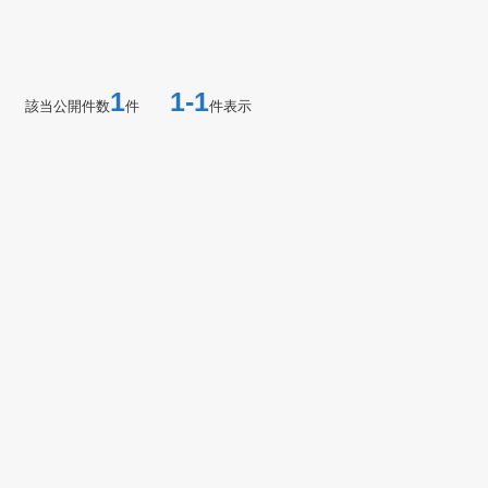
1
1-1
該当公開件数
件
件表示