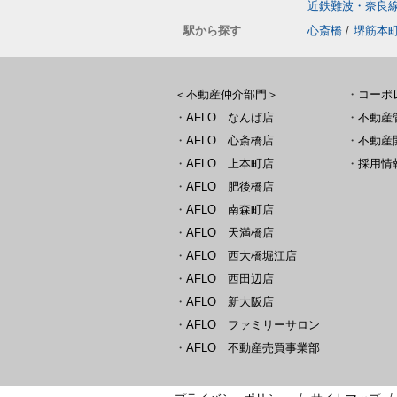
近鉄難波・奈良
駅から探す
心斎橋
/
堺筋本
＜不動産仲介部門＞
・
コーポ
・
AFLO なんば店
・
不動産
・
AFLO 心斎橋店
・
不動産
・
AFLO 上本町店
・
採用情
・
AFLO 肥後橋店
・
AFLO 南森町店
・
AFLO 天満橋店
・
AFLO 西大橋堀江店
・
AFLO 西田辺店
・
AFLO 新大阪店
・
AFLO ファミリーサロン
・
AFLO 不動産売買事業部