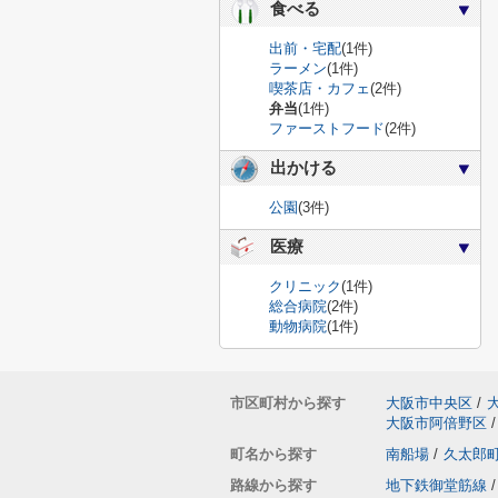
食べる
出前・宅配
(1件)
ラーメン
(1件)
喫茶店・カフェ
(2件)
弁当
(1件)
ファーストフード
(2件)
出かける
公園
(3件)
医療
クリニック
(1件)
総合病院
(2件)
動物病院
(1件)
市区町村から探す
大阪市中央区
/
大阪市阿倍野区
/
町名から探す
南船場
/
久太郎
路線から探す
地下鉄御堂筋線
/