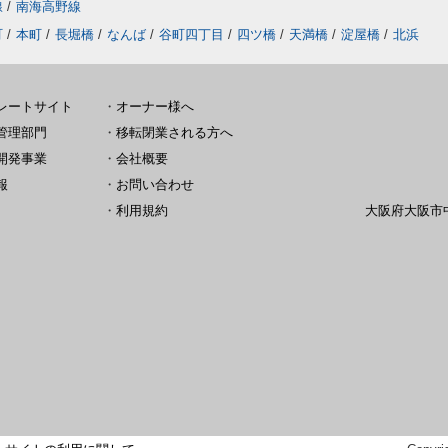
線
/
南海高野線
町
/
本町
/
長堀橋
/
なんば
/
谷町四丁目
/
四ツ橋
/
天満橋
/
淀屋橋
/
北浜
レートサイト
・
オーナー様へ
管理部門
・
移転閉業される方へ
開発事業
・
会社概要
報
・
お問い合わせ
・
利用規約
大阪府大阪市中