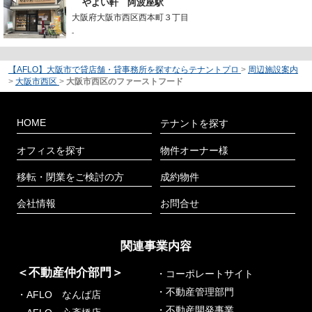
やよい軒 阿波座駅
大阪府大阪市西区西本町３丁目
-
【AFLO】大阪市で貸店舗・貸事務所を探すならテナントプロ
>
周辺施設案内
>
大阪市西区
>
大阪市西区のファーストフード
HOME
テナントを探す
オフィスを探す
物件オーナー様
移転・閉業をご検討の方
成約物件
会社情報
お問合せ
関連事業内容
＜不動産仲介部門＞
・コーポレートサイト
・不動産管理部門
・AFLO なんば店
・不動産開発事業