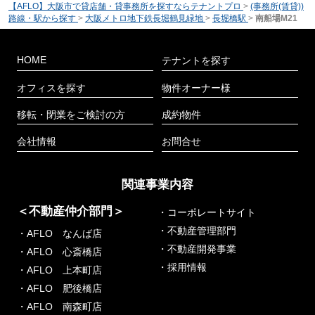
【AFLO】大阪市で貸店舗・貸事務所を探すならテナントプロ
>
(事務所(賃貸))
路線・駅から探す
>
大阪メトロ地下鉄長堀鶴見緑地
>
長堀橋駅
>
南船場M21
HOME
テナントを探す
オフィスを探す
物件オーナー様
移転・閉業をご検討の方
成約物件
会社情報
お問合せ
関連事業内容
＜不動産仲介部門＞
・コーポレートサイト
・不動産管理部門
・AFLO なんば店
・不動産開発事業
・AFLO 心斎橋店
・採用情報
・AFLO 上本町店
・AFLO 肥後橋店
・AFLO 南森町店