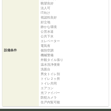
眺望良好
法人可
IT向け
視認性良好
好立地
静かな環境
公営水道
公共下水
エレベーター
電気有
設備条件
個別空調
機械警備
外観タイル張り
温水洗浄便座
洗面台
男女トイレ別
トイレ２ヶ所
トイレ共同
エアコン
光ファイバー
防犯カメラ
住戸内覧可能