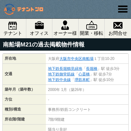
テナント
オフィス
オーナー様
開業・移転
お問合せ
南船場M21の過去掲載物件情報
所在地
大阪府
大阪市中央区
南船場
１丁目10-20
地下鉄長堀鶴見緑地
「
長堀橋
」駅 徒歩3分
交通
地下鉄御堂筋線
「
心斎橋
」駅 徒歩7分
地下鉄中央線
「
堺筋本町
」駅 徒歩10分
築年月（築年数）
2000年 1月（築26年）
方位
-
種別/構造
事務所/鉄筋コンクリート
所在階/階建
7階/9階建
陽当り良好