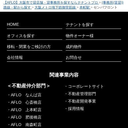
【AFLO】大阪市で貸店舗・貸事務所を探すならテナントプロ
>
(事務所(賃貸))
路線・駅から探す
>
大阪メトロ地下鉄御堂筋線
>
本町駅
>
センバフロント
HOME
テナントを探す
オフィスを探す
物件オーナー様
移転・閉業をご検討の方
成約物件
会社情報
お問合せ
関連事業内容
＜不動産仲介部門＞
・コーポレートサイト
・不動産管理部門
・AFLO なんば店
・不動産開発事業
・AFLO 心斎橋店
・採用情報
・AFLO 上本町店
・AFLO 肥後橋店
・AFLO 南森町店