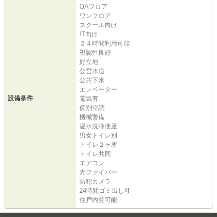
OAフロア
ワンフロア
スクール向け
IT向け
２４時間利用可能
視認性良好
好立地
公営水道
公共下水
エレベーター
設備条件
電気有
個別空調
機械警備
温水洗浄便座
男女トイレ別
トイレ２ヶ所
トイレ共同
エアコン
光ファイバー
防犯カメラ
24時間ゴミ出し可
住戸内覧可能