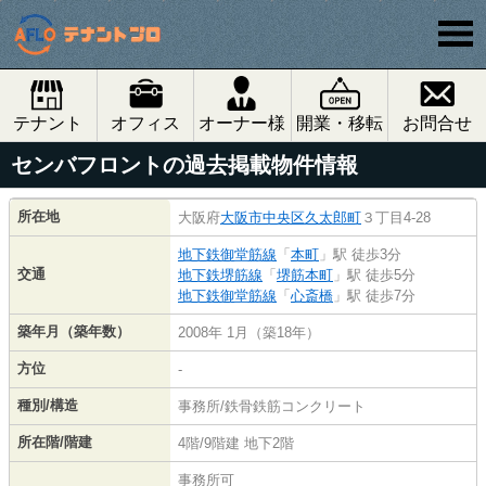
テナント
オフィス
オーナー様
開業・移転
お問合せ
センバフロントの過去掲載物件情報
所在地
大阪府
大阪市中央区
久太郎町
３丁目4-28
地下鉄御堂筋線
「
本町
」駅 徒歩3分
交通
地下鉄堺筋線
「
堺筋本町
」駅 徒歩5分
地下鉄御堂筋線
「
心斎橋
」駅 徒歩7分
築年月（築年数）
2008年 1月（築18年）
方位
-
種別/構造
事務所/鉄骨鉄筋コンクリート
所在階/階建
4階/9階建 地下2階
事務所可