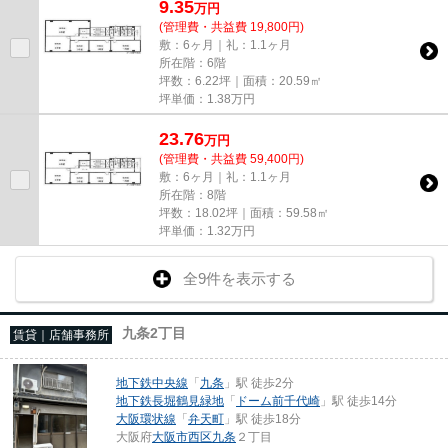
9.35
万
円
(管理費・共益費 19,800円)
敷：6ヶ月｜礼：1.1ヶ月
所在階：6階
坪数：6.22坪｜面積：20.59㎡
坪単価：
1.38
万円
23.76
万
円
(管理費・共益費 59,400円)
敷：6ヶ月｜礼：1.1ヶ月
所在階：8階
坪数：18.02坪｜面積：59.58㎡
坪単価：
1.32
万円
全9件を表示する
九条2丁目
賃貸｜店舗事務所
地下鉄中央線
「
九条
」駅 徒歩2分
地下鉄長堀鶴見緑地
「
ドーム前千代崎
」駅 徒歩14分
大阪環状線
「
弁天町
」駅 徒歩18分
大阪府
大阪市西区
九条
２丁目