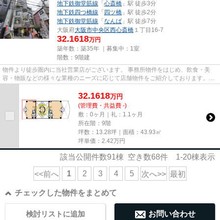
地下鉄御堂筋線
「
心斎橋
」駅 徒歩3分
地下鉄四つ橋線
「
四ツ橋
」駅 徒歩2分
地下鉄御堂筋線
「
なんば
」駅 徒歩7分
大阪府
大阪市中央区
西心斎橋
１丁目16-7
32.1618
万円
築年数：築35年 ｜募集中：
1室
階数：9階建
物件より徒歩圏内に当社営業店がございます。 事務所物件をはじめ、飲食・美
容・物販などの様々な業種のニーズに応じて店舗物件をご紹介しております。
尚、弊社ではおとり広告は一切...
32.1618
万
円
(管理費・共益費 -)
敷：0ヶ月｜礼：1.1ヶ月
所在階：9階
坪数：13.28坪｜面積：43.93㎡
坪単価：
2.42
万円
該当公開件数
91
棟 空き数
68
件
1-20
棟表示
1
2
3
4
5
<<前へ
次へ>>
最初
チェックした物件をまとめて
検討リストに追加
お問い合わせ