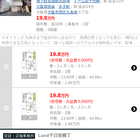
地下鉄長堀鶴見緑地
「
ドーム前千代崎
」駅 徒歩12分
大阪環状線
「
弁天町
」駅 徒歩14分
大阪府
大阪市西区
九条南
３丁目
19.8
万円
築年数：築16年 ｜募集中：
2室
階数：3階建
スギドラッグ 九条店まで徒歩4分にあるので、体調が悪くなっても安心。3駅以上
利用できる立地となっていて、様々な場所へのアクセスが便利良いです。駐車場
までの距離は300mです。周辺...
19.8
万
円
(管理費・共益費 5,000円)
敷：1ヶ月｜礼：2.2ヶ月
所在階：1階
坪数：13.60坪｜面積：44.99㎡
坪単価：
1.46
万円
19.8
万
円
(管理費・共益費 5,000円)
敷：1ヶ月｜礼：2.2ヶ月
所在階：1階
坪数：13.60坪｜面積：44.99㎡
坪単価：
1.46
万円
Land千日前横丁
賃貸｜店舗事務所