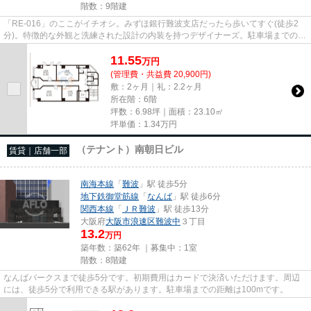
階数：9階建
「RE-016」のここがイチオシ。みずほ銀行難波支店だったら歩いてすぐ(徒歩2
分)。特徴的な外観と洗練された設計の内装を持つデザイナーズ。駐車場までの距
離は200mです。クレジットカー...
11.55
万
円
(管理費・共益費 20,900円)
敷：2ヶ月｜礼：2.2ヶ月
所在階：6階
坪数：6.98坪｜面積：23.10㎡
坪単価：
1.34
万円
（テナント）南朝日ビル
賃貸｜店舗一部
南海本線
「
難波
」駅 徒歩5分
地下鉄御堂筋線
「
なんば
」駅 徒歩6分
関西本線
「
ＪＲ難波
」駅 徒歩13分
大阪府
大阪市浪速区
難波中
３丁目
13.2
万円
築年数：築62年 ｜募集中：
1室
階数：8階建
なんばパークスまで徒歩5分です。初期費用はカードで決済いただけます。周辺
には、徒歩5分で利用できる駅があります。駐車場までの距離は100mです。