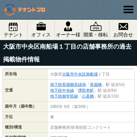
テナント
オフィス
オーナー様
開業・移転
お問合せ
大阪市中央区南船場１丁目の店舗事務所の過去
掲載物件情報
所在地
大阪府
大阪市中央区
南船場
１丁目
地下鉄長堀鶴見緑地
「
長堀橋
」駅 徒歩5分
交通
地下鉄中央線
「
堺筋本町
」駅 徒歩9分
地下鉄御堂筋線
「
心斎橋
」駅 徒歩13分
築年月（築年数）
1991年 9月（築34年）
方位
東
種別/構造
店舗事務所/鉄骨鉄筋コンクリート