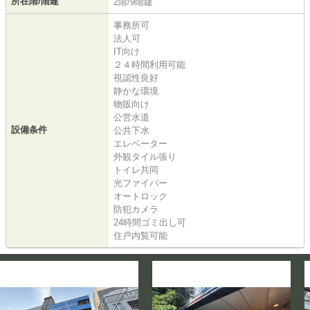
所在階/階建
2階/9階建
事務所可
法人可
IT向け
２４時間利用可能
視認性良好
静かな環境
物販向け
公営水道
設備条件
公共下水
エレベーター
外観タイル張り
トイレ共同
光ファイバー
オートロック
防犯カメラ
24時間ゴミ出し可
住戸内覧可能