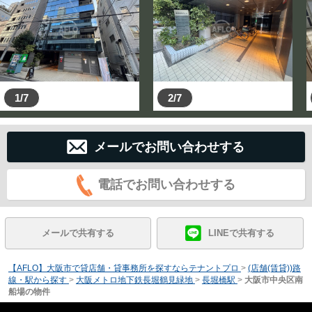
1/7
2/7
メールでお問い合わせする
電話でお問い合わせする
メールで共有する
LINEで共有する
【AFLO】大阪市で貸店舗・貸事務所を探すならテナントプロ
>
(店舗(賃貸))路
線・駅から探す
>
大阪メトロ地下鉄長堀鶴見緑地
>
長堀橋駅
>
大阪市中央区南
船場の物件