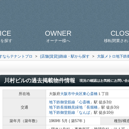
ICE
OWNER
CLO
スを探す
オーナー様へ
移転閉業され
探すならテナントプロ
>
(店舗(賃貸))路線・駅から探す
>
大阪メトロ地下鉄
川村ビル
の過去掲載物件情報
現況の確認はお気軽にお問い合
所在地
大阪府
大阪市中央区
東心斎橋
１丁目
地下鉄御堂筋線
「
心斎橋
」駅 徒歩3分
交通
地下鉄長堀鶴見緑地
「
長堀橋
」駅 徒歩3分
地下鉄御堂筋線
「
なんば
」駅 徒歩10分
築年月（築年数）
1969年 5月 ( 築57年 )
種別/構