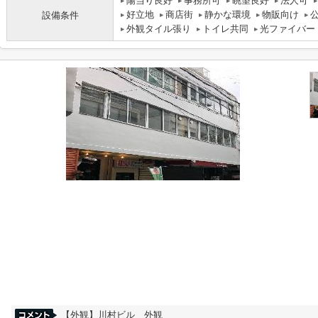
陽当り良好
事務所可
眺望良好
法人可
好立地
商店街
静かな環境
物販向け
設備条件
外観タイル張り
トイレ共同
光ファイバー
【外観】川村ビル 外観