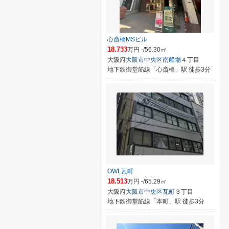
心斎橋MSビル
18.733
万円 -/56.30㎡
大阪府
大阪市中央区
南船場
４丁目
地下鉄御堂筋線「心斎橋」駅 徒歩3分
OWL瓦町
18.513
万円 -/65.29㎡
大阪府
大阪市中央区
瓦町
３丁目
地下鉄御堂筋線「本町」駅 徒歩3分