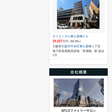
オリエンタル東心斎橋ビル
19.227
万円 -/48.89㎡
大阪府
大阪市中央区
東心斎橋
１丁目
地下鉄長堀鶴見緑地「長堀橋」駅 徒歩
1分
AFLOファミリーサロン