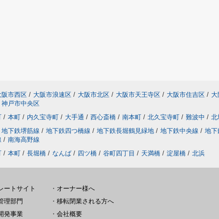
大阪市西区
/
大阪市浪速区
/
大阪市北区
/
大阪市天王寺区
/
大阪市住吉区
/
大
神戸市中央区
町
/
本町
/
内久宝寺町
/
大手通
/
西心斎橋
/
南本町
/
北久宝寺町
/
難波中
/
北
地下鉄堺筋線
/
地下鉄四つ橋線
/
地下鉄長堀鶴見緑地
/
地下鉄中央線
/
地下
線
/
南海高野線
町
/
本町
/
長堀橋
/
なんば
/
四ツ橋
/
谷町四丁目
/
天満橋
/
淀屋橋
/
北浜
レートサイト
・
オーナー様へ
管理部門
・
移転閉業される方へ
開発事業
・
会社概要