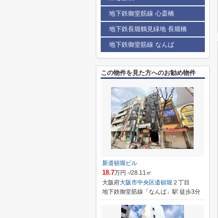
地下鉄御堂筋線 心斎橋
地下鉄長堀鶴見緑地 長堀橋
地下鉄御堂筋線 なんば
この物件を見た方へのお勧め物件
新道頓堀ビル
18.7
万円 -/28.11㎡
大阪府
大阪市中央区
道頓堀
２丁目
地下鉄御堂筋線「なんば」駅 徒歩3分