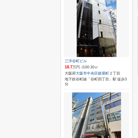
三洋谷町ビル
18.7
万円 -/100.30㎡
大阪府
大阪市中央区
鎗屋町
２丁目
地下鉄谷町線「谷町四丁目」駅 徒歩3
分