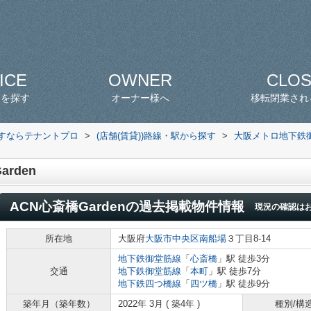
ICE
OWNER
CLO
スを探す
オーナー様へ
移転閉業され
探すならテナントプロ
>
(店舗(賃貸))路線・駅から探す
>
大阪メトロ地下鉄
rden
ACN心斎橋Garden
の過去掲載物件情報
現況の確認は
所在地
大阪府
大阪市中央区
南船場
３丁目8-14
地下鉄御堂筋線
「
心斎橋
」駅 徒歩3分
交通
地下鉄御堂筋線
「
本町
」駅 徒歩7分
地下鉄四つ橋線
「
四ツ橋
」駅 徒歩9分
築年月（築年数）
2022年 3月 ( 築4年 )
種別/構