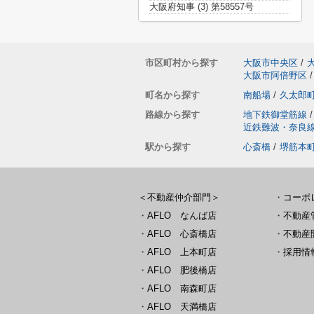
大阪府知事 (3) 第58557号
市区町村から探す
大阪市中央区
/
大阪市阿倍野区
/
町名から探す
南船場
/
久太郎
路線から探す
地下鉄御堂筋線
/
近鉄難波・奈良
駅から探す
心斎橋
/
堺筋本
＜不動産仲介部門＞
・
コーポ
・
AFLO なんば店
・
不動産
・
AFLO 心斎橋店
・
不動産
・
AFLO 上本町店
・
採用情
・
AFLO 肥後橋店
・
AFLO 南森町店
・
AFLO 天満橋店