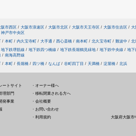
大阪市西区
/
大阪市浪速区
/
大阪市北区
/
大阪市天王寺区
/
大阪市住吉区
/
大
神戸市中央区
町
/
本町
/
内久宝寺町
/
大手通
/
西心斎橋
/
南本町
/
北久宝寺町
/
難波中
/
北
地下鉄堺筋線
/
地下鉄四つ橋線
/
地下鉄長堀鶴見緑地
/
地下鉄中央線
/
地下
線
/
南海高野線
町
/
本町
/
長堀橋
/
四ツ橋
/
なんば
/
谷町四丁目
/
天満橋
/
淀屋橋
/
北浜
レートサイト
・
オーナー様へ
管理部門
・
移転閉業される方へ
開発事業
・
会社概要
報
・
お問い合わせ
・
利用規約
大阪府大阪市中