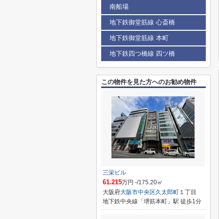
南船場
地下鉄御堂筋線 心斎橋
地下鉄御堂筋線 本町
地下鉄四つ橋線 四ツ橋
この物件を見た方へのお勧め物件
三栄ビル
61.215
万円 -/175.20㎡
大阪府
大阪市中央区
久太郎町
１丁目
地下鉄中央線「堺筋本町」駅 徒歩1分