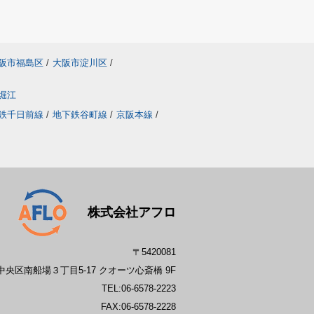
阪市福島区
/
大阪市淀川区
/
堀江
鉄千日前線
/
地下鉄谷町線
/
京阪本線
/
株式会社アフロ
〒5420081
央区南船場３丁目5-17 クオーツ心斎橋 9F
TEL:
06-6578-2223
FAX:06-6578-2228