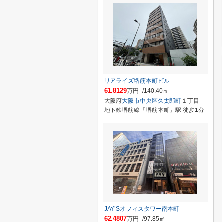
リアライズ堺筋本町ビル
61.8129
万円 -/140.40㎡
大阪府
大阪市中央区
久太郎町
１丁目
地下鉄堺筋線「堺筋本町」駅 徒歩1分
JAY’Sオフィスタワー南本町
62.4807
万円 -/97.85㎡