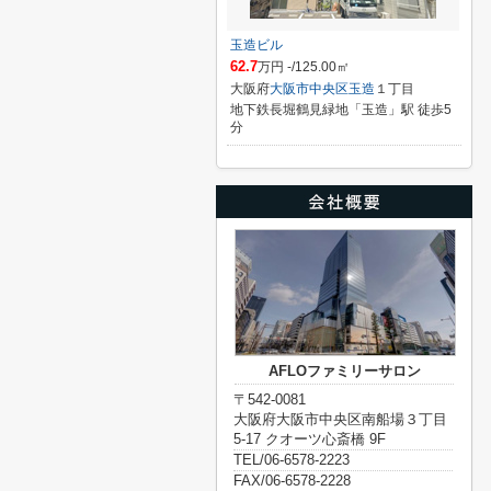
玉造ビル
62.7
万円 -/125.00㎡
大阪府
大阪市中央区
玉造
１丁目
地下鉄長堀鶴見緑地「玉造」駅 徒歩5
分
AFLOファミリーサロン
〒542-0081
大阪府大阪市中央区南船場３丁目
5-17 クオーツ心斎橋 9F
TEL/06-6578-2223
FAX/06-6578-2228