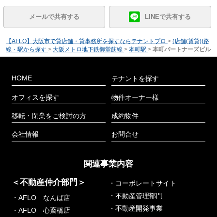
メールで共有する
LINEで共有する
【AFLO】大阪市で貸店舗・貸事務所を探すならテナントプロ
>
(店舗(賃貸))路
線・駅から探す
>
大阪メトロ地下鉄御堂筋線
>
本町駅
>
本町パートナーズビル
HOME
テナントを探す
オフィスを探す
物件オーナー様
移転・閉業をご検討の方
成約物件
会社情報
お問合せ
関連事業内容
＜不動産仲介部門＞
・コーポレートサイト
・不動産管理部門
・AFLO なんば店
・不動産開発事業
・AFLO 心斎橋店