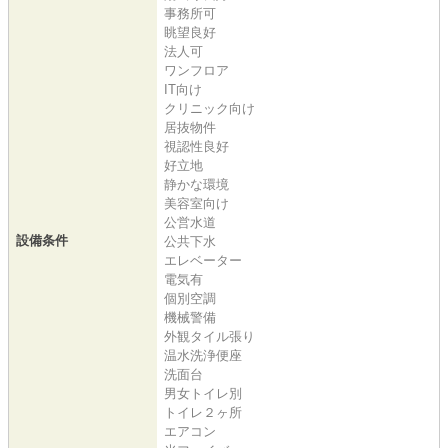
事務所可
眺望良好
法人可
ワンフロア
IT向け
クリニック向け
居抜物件
視認性良好
好立地
静かな環境
美容室向け
公営水道
設備条件
公共下水
エレベーター
電気有
個別空調
機械警備
外観タイル張り
温水洗浄便座
洗面台
男女トイレ別
トイレ２ヶ所
エアコン