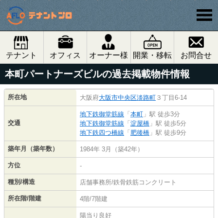
テナント
オフィス
オーナー様
開業・移転
お問合せ
本町パートナーズビルの過去掲載物件情報
所在地
大阪府
大阪市中央区
淡路町
３丁目6-14
地下鉄御堂筋線
「
本町
」駅 徒歩3分
交通
地下鉄御堂筋線
「
淀屋橋
」駅 徒歩5分
地下鉄四つ橋線
「
肥後橋
」駅 徒歩9分
築年月（築年数）
1984年 3月（築42年）
方位
-
種別/構造
店舗事務所/鉄骨鉄筋コンクリート
所在階/階建
4階/7階建
陽当り良好