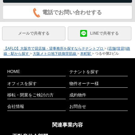
電話でお問い合わせする
メールで共有する
LINEで共有する
【AFLO】大阪市で貸店舗・貸事務所を探すならテナントプロ
>
(店舗(賃貸))路
線・駅から探す
>
大阪メトロ地下鉄御堂筋線
>
本町駅
>
つるや第2ビル
HOME
テナントを探す
オフィスを探す
物件オーナー様
移転・閉業をご検討の方
成約物件
会社情報
お問合せ
関連事業内容