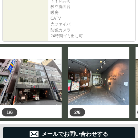
トイレ共同
独立洗面台
暖房
CATV
光ファイバー
防犯カメラ
24時間ゴミ出し可
1/6
2/6
メールでお問い合わせする