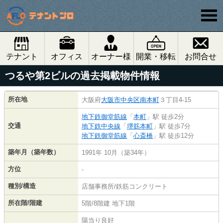
テナント
オフィス
オーナー様
開業・移転
お問合せ
つるや第2ビルの過去掲載物件情報
所在地
大阪府
大阪市中央区
南本町
３丁目4-15
地下鉄御堂筋線
「
本町
」駅 徒歩2分
交通
地下鉄中央線
「
堺筋本町
」駅 徒歩7分
地下鉄御堂筋線
「
心斎橋
」駅 徒歩12分
築年月（築年数）
1991年 10月（築34年）
方位
-
種別/構造
店舗事務所/鉄筋コンクリート
所在階/階建
5階/8階建 地下1階
陽当り良好