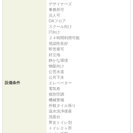
デザイナーズ
事務所可
法人可
OAフロア
スクール向け
IT向け
２４時間利用可能
視認性良好
即営業可
好立地
静かな環境
物販向け
公営水道
公共下水
設備条件
エレベーター
電気有
個別空調
機械警備
外観タイル張り
温水洗浄便座
洗面台
男女トイレ別
トイレ２ヶ所