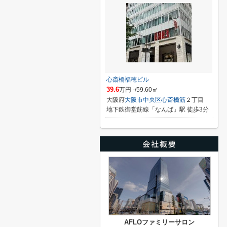
心斎橋福穂ビル
39.6
万円 -/59.60㎡
大阪府
大阪市中央区
心斎橋筋
２丁目
地下鉄御堂筋線「なんば」駅 徒歩3分
AFLOファミリーサロン