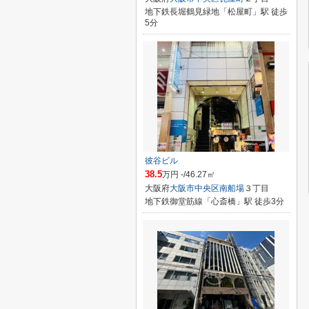
地下鉄長堀鶴見緑地「松屋町」駅 徒歩
5分
彼谷ビル
38.5
万円 -/46.27㎡
大阪府
大阪市中央区
南船場
３丁目
地下鉄御堂筋線「心斎橋」駅 徒歩3分