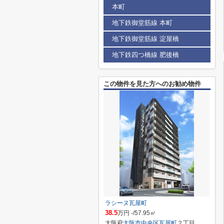
本町
地下鉄御堂筋線 本町
地下鉄御堂筋線 淀屋橋
地下鉄四つ橋線 肥後橋
この物件を見た方へのお勧め物件
ラシーヌ瓦屋町
38.5
万円 -/57.95㎡
大阪府
大阪市中央区
瓦屋町
２丁目