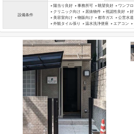
陽当り良好
事務所可
眺望良好
ワンフロ
クリニック向け
居抜物件
視認性良好
好
設備条件
美容室向け
物販向け
都市ガス
公営水道
外観タイル張り
温水洗浄便座
エアコン