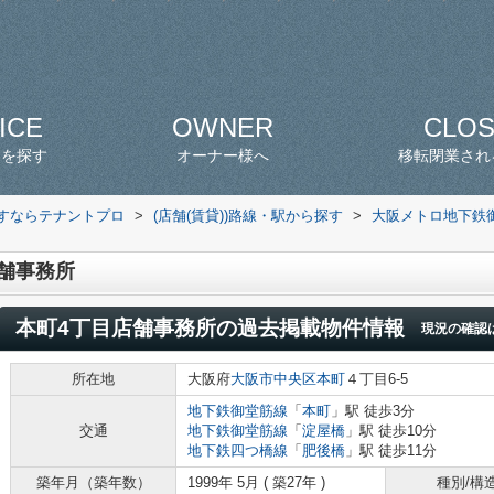
ICE
OWNER
CLO
スを探す
オーナー様へ
移転閉業され
探すならテナントプロ
>
(店舗(賃貸))路線・駅から探す
>
大阪メトロ地下鉄
舗事務所
本町4丁目店舗事務所
の過去掲載物件情報
現況の確認
所在地
大阪府
大阪市中央区
本町
４丁目6-5
地下鉄御堂筋線
「
本町
」駅 徒歩3分
交通
地下鉄御堂筋線
「
淀屋橋
」駅 徒歩10分
地下鉄四つ橋線
「
肥後橋
」駅 徒歩11分
築年月（築年数）
1999年 5月 ( 築27年 )
種別/構