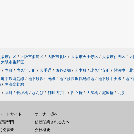
大阪市西区
/
大阪市浪速区
/
大阪市北区
/
大阪市天王寺区
/
大阪市住吉区
/
大
大阪市生野区
町
/
本町
/
内久宝寺町
/
大手通
/
西心斎橋
/
南本町
/
北久宝寺町
/
難波中
/
北
地下鉄堺筋線
/
地下鉄四つ橋線
/
地下鉄長堀鶴見緑地
/
地下鉄中央線
/
地下
線
/
南海高野線
町
/
本町
/
長堀橋
/
なんば
/
谷町四丁目
/
四ツ橋
/
天満橋
/
淀屋橋
/
北浜
レートサイト
・
オーナー様へ
管理部門
・
移転閉業される方へ
開発事業
・
会社概要