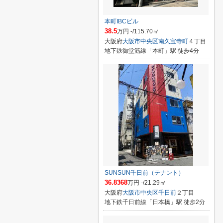
本町IBCビル
38.5
万円 -/115.70㎡
大阪府
大阪市中央区
南久宝寺町
４丁目
地下鉄御堂筋線「本町」駅 徒歩4分
SUNSUN千日前（テナント）
36.8368
万円 -/21.29㎡
大阪府
大阪市中央区
千日前
２丁目
地下鉄千日前線「日本橋」駅 徒歩2分