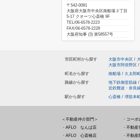
〒542-0081
大阪府大阪市中央区南船場３丁目
5-17 クオーツ心斎橋 9F
TEL/06-6578-2223
FAX/06-6578-2228
大阪府知事 (3) 第58557号
市区町村から探す
大阪市中央区
/
大阪市阿倍野区
/
町名から探す
南船場
/
久太郎
路線から探す
地下鉄御堂筋線
/
近鉄難波・奈良
駅から探す
心斎橋
/
堺筋本
＜不動産仲介部門＞
・
コーポ
・
AFLO なんば店
・
不動産
・
AFLO 心斎橋店
・
不動産