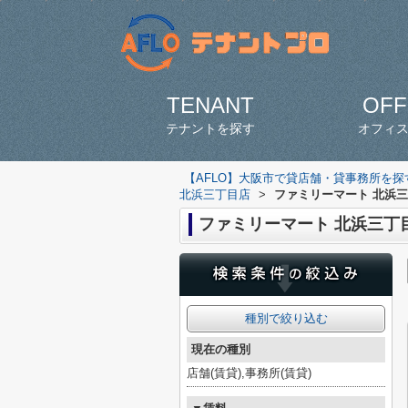
TENANT
OFF
テナントを探す
オフィ
【AFLO】大阪市で貸店舗・貸事務所を
北浜三丁目店
>
ファミリーマート 北浜
ファミリーマート 北浜三丁
種別で絞り込む
現在の種別
店舗(賃貸),事務所(賃貸)