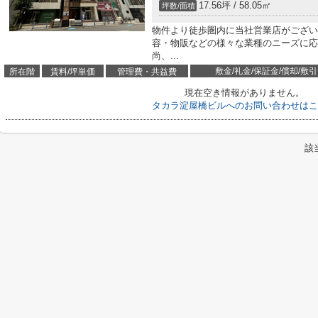
17.56坪 / 58.05㎡
坪数/面積
物件より徒歩圏内に当社営業店がござい
容・物販などの様々な業種のニーズに応
尚、...
敷金/礼金/保証金/償却/敷引
所在階
賃料/坪単価
管理費・共益費
現在空き情報がありません。
タカラ淀屋橋ビルへのお問い合わせはこ
該