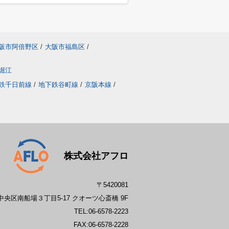
阪市阿倍野区
/
大阪市福島区
/
堀江
鉄千日前線
/
地下鉄谷町線
/
京阪本線
/
株式会社アフロ
〒5420081
央区南船場３丁目5-17 クオーツ心斎橋 9F
TEL:
06-6578-2223
FAX:06-6578-2228