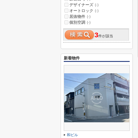
デザイナーズ
(-)
オートロック
(-)
居抜物件
(-)
個別空調
(-)
3
件が該当
新着物件
和ビル