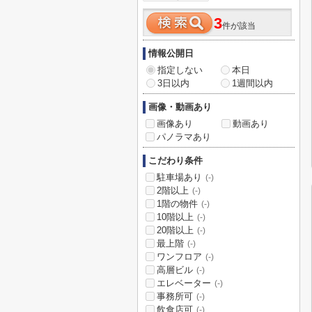
3
件が該当
情報公開日
指定しない
本日
3日以内
1週間以内
画像・動画あり
画像あり
動画あり
パノラマあり
こだわり条件
駐車場あり
(-)
2階以上
(-)
1階の物件
(-)
10階以上
(-)
20階以上
(-)
最上階
(-)
ワンフロア
(-)
高層ビル
(-)
エレベーター
(-)
事務所可
(-)
飲食店可
(-)