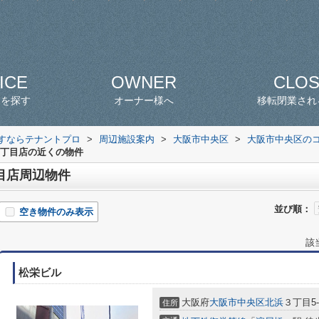
ICE
OWNER
CLO
スを探す
オーナー様へ
移転閉業され
探すならテナントプロ
>
周辺施設案内
>
大阪市中央区
>
大阪市中央区の
三丁目店の近くの物件
目店周辺物件
並び順：
空き物件のみ表示
該
松栄ビル
大阪府
大阪市中央区
北浜
３丁目5-
住所