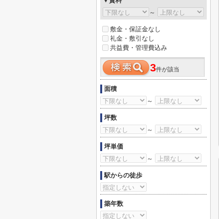
▼賃料
～
敷金・保証金なし
礼金・敷引なし
共益費・管理費込み
3
件が該当
面積
～
坪数
～
坪単価
～
駅からの徒歩
築年数