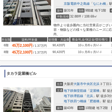
京阪電鉄中之島線
「
なにわ橋
」駅
築31年
9階建 地下1階
築年
階数
32.88坪 / 108.69㎡
坪数/面積
物件より徒歩圏内に当社営業店がござい
容・物販などの様々な業種のニーズに応
尚、...
敷金/礼金/保証金/償却/敷引
所在階
賃料/坪単価
管理費・共益費
45
万
2,100
円
6階
90,420円
10ヶ月
/
0ヶ月
/
-
/
-
/
-
/
1.37
万円
45
万
2,100
円
8階
90,420円
10ヶ月
/
0ヶ月
/
-
/
-
/
-
/
1.37
万円
タカラ淀屋橋ビル
大阪府
大阪市中央区
北浜
３丁目1-
住所
交通
地下鉄御堂筋線
「
淀屋橋
」駅 徒
地下鉄堺筋線
「
北浜
」駅 徒歩3分
地下鉄四つ橋線
「
肥後橋
」駅 徒
築43年
10階建 地下2階
築年
階数