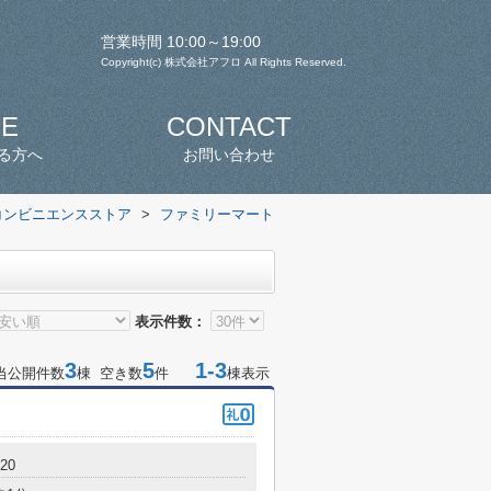
営業時間 10:00～19:00
Copyright(c) 株式会社アフロ All Rights Reserved.
SE
CONTACT
る方へ
お問い合わせ
コンビニエンスストア
>
ファミリーマート
表示件数：
3
5
1-3
当公開件数
棟 空き数
件
棟表示
20