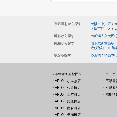
市区町村から探す
大阪市中央区
/
大阪市淀川区
/
町名から探す
南船場
/
久太郎
路線から探す
地下鉄御堂筋線
/
近鉄難波・奈良
駅から探す
心斎橋
/
堺筋本
＜不動産仲介部門＞
・
コーポ
・
AFLO なんば店
・
不動産
・
AFLO 心斎橋店
・
不動産
・
AFLO 上本町店
・
採用情
・
AFLO 肥後橋店
・
AFLO 南森町店
・
AFLO 天満橋店