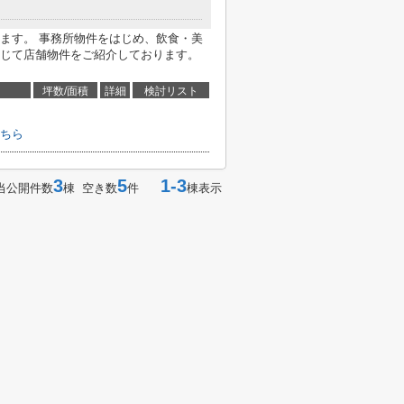
ます。 事務所物件をはじめ、飲食・美
じて店舗物件をご紹介しております。
坪数/面積
詳細
検討リスト
ちら
3
5
1-3
当公開件数
棟 空き数
件
棟表示