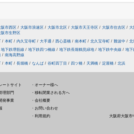
大阪市西区
/
大阪市浪速区
/
大阪市北区
/
大阪市天王寺区
/
大阪市住吉区
/
大
大阪市生野区
町
/
本町
/
内久宝寺町
/
大手通
/
西心斎橋
/
南本町
/
北久宝寺町
/
難波中
/
北
地下鉄堺筋線
/
地下鉄四つ橋線
/
地下鉄長堀鶴見緑地
/
地下鉄中央線
/
地下
線
/
南海高野線
町
/
本町
/
長堀橋
/
なんば
/
谷町四丁目
/
四ツ橋
/
天満橋
/
淀屋橋
/
北浜
レートサイト
・
オーナー様へ
管理部門
・
移転閉業される方へ
開発事業
・
会社概要
報
・
お問い合わせ
・
利用規約
大阪府大阪市中