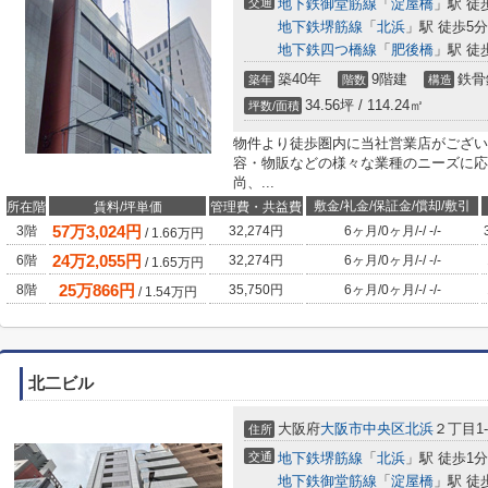
交通
地下鉄御堂筋線
「
淀屋橋
」駅 徒
地下鉄堺筋線
「
北浜
」駅 徒歩5分
地下鉄四つ橋線
「
肥後橋
」駅 徒
築40年
9階建
鉄骨
築年
階数
構造
34.56坪 / 114.24㎡
坪数/面積
物件より徒歩圏内に当社営業店がござい
容・物販などの様々な業種のニーズに応
尚、...
敷金/礼金/保証金/償却/敷引
所在階
賃料/坪単価
管理費・共益費
57
万
3,024
円
3階
32,274円
6ヶ月
/
0ヶ月
/
-
/
-
/
-
/
1.66
万円
24
万
2,055
円
6階
32,274円
6ヶ月
/
0ヶ月
/
-
/
-
/
-
/
1.65
万円
25
万
866
円
8階
35,750円
6ヶ月
/
0ヶ月
/
-
/
-
/
-
/
1.54
万円
北二ビル
大阪府
大阪市中央区
北浜
２丁目1-
住所
交通
地下鉄堺筋線
「
北浜
」駅 徒歩1分
地下鉄御堂筋線
「
淀屋橋
」駅 徒