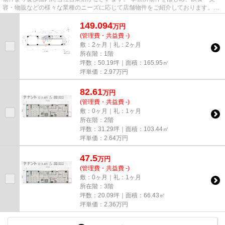
容・物販などの様々な業種のニーズに応じて店舗物件をご紹介しております。
尚、弊社ではおとり広告は一切...
149.094
万
円
(管理費・共益費 -)
敷：2ヶ月｜礼：2ヶ月
所在階：1階
坪数：50.19坪｜面積：165.95㎡
坪単価：
2.97
万円
82.61
万
円
(管理費・共益費 -)
敷：0ヶ月｜礼：1ヶ月
所在階：2階
坪数：31.29坪｜面積：103.44㎡
坪単価：
2.64
万円
47.5
万
円
(管理費・共益費 -)
敷：0ヶ月｜礼：1ヶ月
所在階：3階
坪数：20.09坪｜面積：66.43㎡
坪単価：
2.36
万円