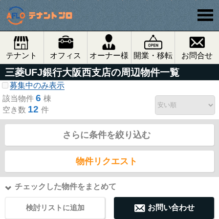
テナント
オフィス
オーナー様
開業・移転
お問合せ
三菱UFJ銀行大阪西支店の周辺物件一覧
募集中のみ表示
6
該当物件
棟
12
空き数
件
さらに条件を絞り込む
物件リクエスト
チェックした物件をまとめて
検討リストに追加
お問い合わせ