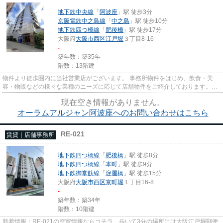
地下鉄中央線
「
阿波座
」駅 徒歩3分
京阪電鉄中之島線
「
中之島
」駅 徒歩10分
地下鉄四つ橋線
「
肥後橋
」駅 徒歩17分
大阪府
大阪市西区
江戸堀
３丁目8-16
-
築年数：築35年
階数：13階建
物件より徒歩圏内に当社営業店がございます。 事務所物件をはじめ、飲食・美
容・物販などの様々な業種のニーズに応じて店舗物件をご紹介しております。
尚、弊社ではおとり広告は一切...
現在空き情報がありません。
オーラムアルジャン阿波座へのお問い合わせはこちら
RE-021
賃貸｜店舗事務所
地下鉄四つ橋線
「
肥後橋
」駅 徒歩8分
地下鉄四つ橋線
「
本町
」駅 徒歩9分
地下鉄御堂筋線
「
淀屋橋
」駅 徒歩15分
大阪府
大阪市西区
京町堀
１丁目16-8
-
築年数：築34年
階数：10階建
新着情報：RE-021の空室情報ならコチラ。歩いて3分の場所には大阪江戸堀郵便