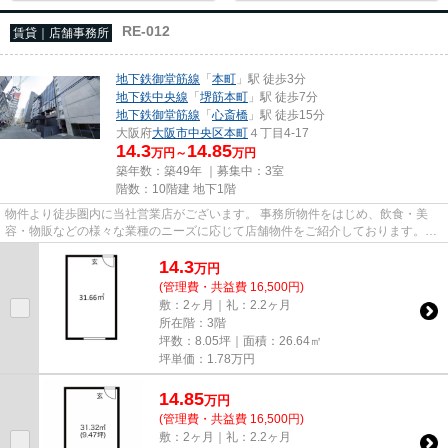
RE-012
賃貸｜店舗事務所
地下鉄御堂筋線
「
本町
」駅 徒歩3分
地下鉄中央線
「
堺筋本町
」駅 徒歩7分
地下鉄御堂筋線
「
心斎橋
」駅 徒歩15分
大阪府
大阪市中央区
本町
４丁目4-17
14.3
14.85
万円～
万円
築年数：築49年 ｜募集中：
3室
階数：10階建 地下1階
物件より徒歩圏内に当社営業店がございます。 事務所物件をはじめ、飲食・美
容・物販などの様々な業種のニーズに応じて店舗物件をご紹介しております。
尚、弊社ではおとり広告は一切...
14.3
万
円
(管理費・共益費 16,500円)
敷：2ヶ月｜礼：2.2ヶ月
所在階：3階
坪数：8.05坪｜面積：26.64㎡
坪単価：
1.78
万円
14.85
万
円
(管理費・共益費 16,500円)
敷：2ヶ月｜礼：2.2ヶ月