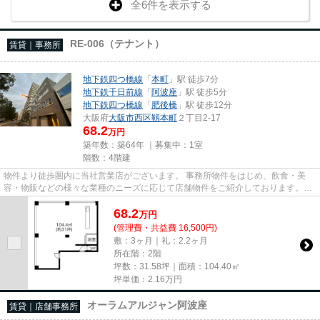
全6件を表示する
RE-006（テナント）
賃貸｜事務所
地下鉄四つ橋線
「
本町
」駅 徒歩7分
地下鉄千日前線
「
阿波座
」駅 徒歩5分
地下鉄四つ橋線
「
肥後橋
」駅 徒歩12分
大阪府
大阪市西区
靱本町
２丁目2-17
68.2
万円
築年数：築64年 ｜募集中：
1室
階数：4階建
物件より徒歩圏内に当社営業店がございます。 事務所物件をはじめ、飲食・美
容・物販などの様々な業種のニーズに応じて店舗物件をご紹介しております。
尚、弊社ではおとり広告は一切...
68.2
万
円
(管理費・共益費 16,500円)
敷：3ヶ月｜礼：2.2ヶ月
所在階：2階
坪数：31.58坪｜面積：104.40㎡
坪単価：
2.16
万円
オーラムアルジャン阿波座
賃貸｜店舗事務所