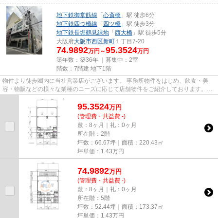
地下鉄御堂筋線
「
心斎橋
」駅 徒歩6分
地下鉄四つ橋線
「
四ツ橋
」駅 徒歩3分
地下鉄長堀鶴見緑地
「
西大橋
」駅 徒歩5分
大阪府
大阪市西区
新町
１丁目7-20
74.9892
95.3524
万円～
万円
築年数：築36年 ｜募集中：
2室
階数：7階建 地下1階
物件より徒歩圏内に当社営業店がございます。 事務所物件をはじめ、飲食・美
容・物販などの様々な業種のニーズに応じて店舗物件をご紹介しております。
尚、弊社ではおとり広告は一切...
95.3524
万
円
(管理費・共益費 -)
敷：8ヶ月｜礼：0ヶ月
所在階：2階
坪数：66.67坪｜面積：220.43㎡
坪単価：
1.43
万円
74.9892
万
円
(管理費・共益費 -)
敷：8ヶ月｜礼：0ヶ月
所在階：5階
坪数：52.44坪｜面積：173.37㎡
坪単価：
1.43
万円