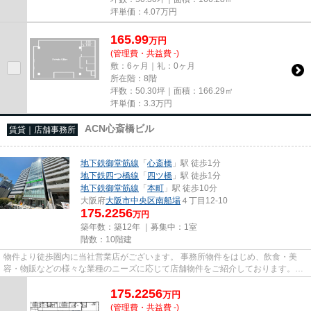
坪単価：
4.07
万円
165.99
万
円
(管理費・共益費 -)
敷：6ヶ月｜礼：0ヶ月
所在階：8階
坪数：50.30坪｜面積：166.29㎡
坪単価：
3.3
万円
ACN心斎橋ビル
賃貸｜店舗事務所
地下鉄御堂筋線
「
心斎橋
」駅 徒歩1分
地下鉄四つ橋線
「
四ツ橋
」駅 徒歩1分
地下鉄御堂筋線
「
本町
」駅 徒歩10分
大阪府
大阪市中央区
南船場
４丁目12-10
175.2256
万円
築年数：築12年 ｜募集中：
1室
階数：10階建
物件より徒歩圏内に当社営業店がございます。 事務所物件をはじめ、飲食・美
容・物販などの様々な業種のニーズに応じて店舗物件をご紹介しております。
尚、弊社ではおとり広告は一切...
175.2256
万
円
(管理費・共益費 -)