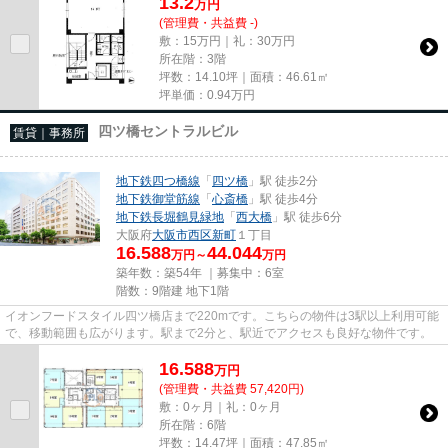
13.2
万
円
(管理費・共益費 -)
敷：15万円｜礼：30万円
所在階：3階
坪数：14.10坪｜面積：46.61㎡
坪単価：
0.94
万円
四ツ橋セントラルビル
賃貸｜事務所
地下鉄四つ橋線
「
四ツ橋
」駅 徒歩2分
地下鉄御堂筋線
「
心斎橋
」駅 徒歩4分
地下鉄長堀鶴見緑地
「
西大橋
」駅 徒歩6分
大阪府
大阪市西区
新町
１丁目
16.588
44.044
万円～
万円
築年数：築54年 ｜募集中：
6室
階数：9階建 地下1階
イオンフードスタイル四ツ橋店まで220mです。こちらの物件は3駅以上利用可能
で、移動範囲も広がります。駅まで2分と、駅近でアクセスも良好な物件です。
16.588
万
円
(管理費・共益費 57,420円)
敷：0ヶ月｜礼：0ヶ月
所在階：6階
坪数：14.47坪｜面積：47.85㎡