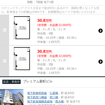
階数：7階建 地下1階
コクミンドラッグ クリスタ店まで徒歩6分にあるので、体調が悪くなっても安
心。駐車場までの距離は250mです。初期費用はカードで決済いただけます。周
辺には、徒歩2分で利用できる駅が...
30.8
万
円
(管理費・共益費 22,000円)
敷：2ヶ月｜礼：2ヶ月
所在階：3階
坪数：18.25坪｜面積：60.36㎡
坪単価：
1.69
万円
30.8
万
円
(管理費・共益費 22,000円)
敷：2ヶ月｜礼：2ヶ月
所在階：3階
坪数：18.25坪｜面積：60.36㎡
坪単価：
1.69
万円
プレミアム新町ビル
賃貸｜事務所
地下鉄御堂筋線
「
心斎橋
」駅 徒歩9分
地下鉄四つ橋線
「
四ツ橋
」駅 徒歩5分
地下鉄長堀鶴見緑地
「
西大橋
」駅 徒歩7分