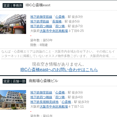
IBC心斎橋east
賃貸｜事務所
地下鉄御堂筋線
「
心斎橋
」駅 徒歩3分
地下鉄堺筋線
「
長堀橋
」駅 徒歩5分
地下鉄四つ橋線
「
四ツ橋
」駅 徒歩7分
大阪府
大阪市中央区
南船場
３丁目6-25
-
築年数：築53年
階数：8階建
なんば・心斎橋エリアは勿論のこと・大阪市内全域お任せ下さい。 その他にもイ
ンターネットに掲載していないオススメ物件多数ございます。 大阪府内全域、経
験豊富なスタッフがご対応...
現在空き情報がありません。
IBC心斎橋eastへのお問い合わせはこちら
南船場心斎橋ビル
賃貸｜店舗一部
地下鉄御堂筋線
「
心斎橋
」駅 徒歩3分
地下鉄四つ橋線
「
四ツ橋
」駅 徒歩4分
地下鉄長堀鶴見緑地
「
心斎橋
」駅 徒歩3分
大阪府
大阪市中央区
南船場
４丁目7-11
-
築年数：築41年