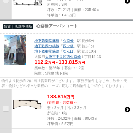
所在階：3階
坪数：71.21坪｜面積：235.40㎡
坪単価：
1.43
万円
心斎橋アーバンコート
賃貸｜店舗事務所
地下鉄御堂筋線
「
心斎橋
」駅 徒歩3分
地下鉄四つ橋線
「
四ツ橋
」駅 徒歩1分
地下鉄御堂筋線
「
なんば
」駅 徒歩10分
大阪府
大阪市中央区
西心斎橋
１丁目15-13
112.2
133.815
万円～
万円
築年数：築26年 ｜募集中：
2室
階数：5階建 地下1階
物件より徒歩圏内に当社営業店がございます。 事務所物件をはじめ、飲食・美
容・物販などの様々な業種のニーズに応じて店舗物件をご紹介しております。
尚、弊社ではおとり広告は一切...
133.815
万
円
(管理費・共益費 -)
敷：3ヶ月｜礼：3.3ヶ月
所在階：1階
坪数：24.32坪｜面積：80.43㎡
坪単価：
5.5
万円