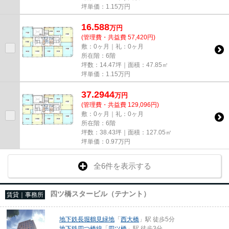
坪単価：
1.15
万円
16.588
万
円
(管理費・共益費 57,420円)
敷：0ヶ月｜礼：0ヶ月
所在階：6階
坪数：14.47坪｜面積：47.85㎡
坪単価：
1.15
万円
37.2944
万
円
(管理費・共益費 129,096円)
敷：0ヶ月｜礼：0ヶ月
所在階：6階
坪数：38.43坪｜面積：127.05㎡
坪単価：
0.97
万円
全6件を表示する
四ツ橋スタービル（テナント）
賃貸｜事務所
地下鉄長堀鶴見緑地
「
西大橋
」駅 徒歩5分
地下鉄四つ橋線
「
四ツ橋
」駅 徒歩3分