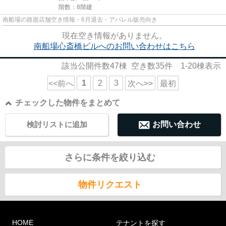
階数：8階建
南船場の路面店舗空き情報・6月退去・アパレル販売向き
現在空き情報がありません。
南船場心斎橋ビルへのお問い合わせはこちら
該当公開件数
47
棟 空き数
35
件
1-20
棟表示
1
2
3
<<前へ
次へ>>
最初
チェックした物件をまとめて
検討リストに追加
お問い合わせ
さらに条件を絞り込む
物件リクエスト
HOME
テナントを探す