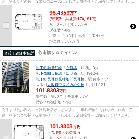
容・物販などの様々な業種のニーズに応じて店舗物件をご紹介しております。
尚、弊社ではおとり広告は一切...
96.4359
万
円
(管理費・共益費 170,181円)
敷：0ヶ月｜礼：0万円
所在階：4階
坪数：51.57坪｜面積：170.47㎡
坪単価：
1.87
万円
心斎橋サムティビル
賃貸｜店舗事務所
地下鉄御堂筋線
「
心斎橋
」駅 徒歩3分
地下鉄四つ橋線
「
四ツ橋
」駅 徒歩2分
地下鉄長堀鶴見緑地
「
長堀橋
」駅 徒歩10分
大阪府
大阪市中央区
西心斎橋
１丁目12-21
101.8303
万円
築年数：築36年 ｜募集中：
1室
階数：8階建 地下2階
物件より徒歩圏内に当社営業店がございます。 事務所物件をはじめ、飲食・美
容・物販などの様々な業種のニーズに応じて店舗物件をご紹介しております。
尚、弊社ではおとり広告は一切...
101.8303
万
円
(管理費・共益費 -)
敷：6ヶ月｜礼：0ヶ月