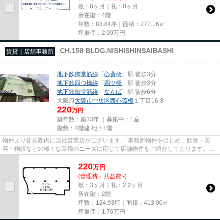
敷：8ヶ月｜礼：0ヶ月
所在階：4階
坪数：83.84坪｜面積：277.16㎡
坪単価：
2.09
万円
CH.158 BLDG.NISHISHINSAIBASHI
賃貸｜店舗事務所
地下鉄御堂筋線
「
心斎橋
」駅 徒歩3分
地下鉄四つ橋線
「
四ツ橋
」駅 徒歩3分
地下鉄御堂筋線
「
なんば
」駅 徒歩6分
大阪府
大阪市中央区
西心斎橋
１丁目16-8
220
万円
築年数：築33年 ｜募集中：
1室
階数：4階建 地下1階
物件より徒歩圏内に当社営業店がございます。 事務所物件をはじめ、飲食・美
容・物販などの様々な業種のニーズに応じて店舗物件をご紹介しております。
尚、弊社ではおとり広告は一切...
220
万
円
(管理費・共益費 -)
敷：3ヶ月｜礼：2.2ヶ月
所在階：2階
坪数：124.93坪｜面積：413.00㎡
坪単価：
1.76
万円