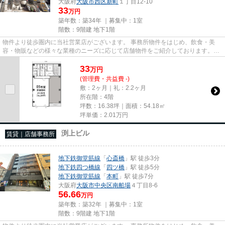
大阪府
大阪市西区
新町
１丁目12-10
33
万円
築年数：築34年 ｜募集中：
1室
階数：9階建 地下1階
物件より徒歩圏内に当社営業店がございます。 事務所物件をはじめ、飲食・美
容・物販などの様々な業種のニーズに応じて店舗物件をご紹介しております。
尚、弊社ではおとり広告は一切...
33
万
円
(管理費・共益費 -)
敷：2ヶ月｜礼：2.2ヶ月
所在階：4階
坪数：16.38坪｜面積：54.18㎡
坪単価：
2.01
万円
渕上ビル
賃貸｜店舗事務所
地下鉄御堂筋線
「
心斎橋
」駅 徒歩3分
地下鉄四つ橋線
「
四ツ橋
」駅 徒歩5分
地下鉄御堂筋線
「
本町
」駅 徒歩7分
大阪府
大阪市中央区
南船場
４丁目8-6
56.66
万円
築年数：築32年 ｜募集中：
1室
階数：9階建 地下1階