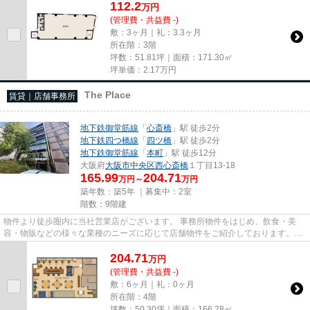
112.2
万
円
(管理費・共益費 -)
敷：3ヶ月｜礼：3.3ヶ月
所在階：3階
坪数：51.81坪｜面積：171.30㎡
坪単価：
2.17
万円
The Place
賃貸｜店舗事務所
地下鉄御堂筋線
「
心斎橋
」駅 徒歩2分
地下鉄四つ橋線
「
四ツ橋
」駅 徒歩2分
地下鉄御堂筋線
「
本町
」駅 徒歩12分
大阪府
大阪市中央区
西心斎橋
１丁目13-18
165.99
204.71
万円～
万円
築年数：築5年 ｜募集中：
2室
階数：9階建
物件より徒歩圏内に当社営業店がございます。 事務所物件をはじめ、飲食・美
容・物販などの様々な業種のニーズに応じて店舗物件をご紹介しております。
尚、弊社ではおとり広告は一切...
204.71
万
円
(管理費・共益費 -)
敷：6ヶ月｜礼：0ヶ月
所在階：4階
坪数：50.30坪｜面積：166.28㎡