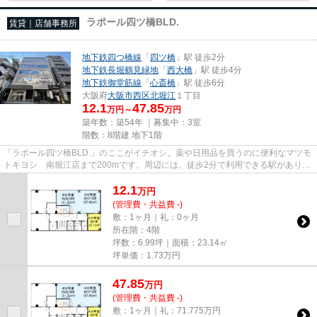
ラポール四ツ橋BLD.
賃貸｜店舗事務所
地下鉄四つ橋線
「
四ツ橋
」駅 徒歩2分
地下鉄長堀鶴見緑地
「
西大橋
」駅 徒歩4分
地下鉄御堂筋線
「
心斎橋
」駅 徒歩6分
大阪府
大阪市西区
北堀江
１丁目
12.1
47.85
万円～
万円
築年数：築54年 ｜募集中：
3室
階数：8階建 地下1階
「ラポール四ツ橋BLD.」のここがイチオシ。薬や日用品を買うのに便利なマツモ
トキヨシ 南堀江店まで200mです。周辺には、徒歩2分で利用できる駅がありま
す。駐車場までの距離は300mで...
12.1
万
円
(管理費・共益費 -)
敷：1ヶ月｜礼：0ヶ月
所在階：4階
坪数：6.99坪｜面積：23.14㎡
坪単価：
1.73
万円
47.85
万
円
(管理費・共益費 -)
敷：1ヶ月｜礼：71.775万円