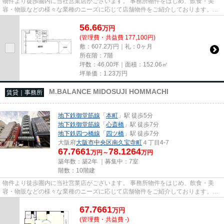
物件より徒歩圏内に当社営業店がございます。 事務所物件をはじめ、飲食・美
容・物販などの様々な業種のニーズに応じて店舗物件をご紹介しております。
尚、弊社ではおとり広告は一切...
56.66
万
円
(管理費・共益費 177,100円)
敷：607.2万円｜礼：0ヶ月
所在階：7階
坪数：46.00坪｜面積：152.06㎡
坪単価：
1.23
万円
M.BALANCE MIDOSUJI HOMMACHI
賃貸｜事務所
地下鉄御堂筋線
「
本町
」駅 徒歩5分
地下鉄御堂筋線
「
心斎橋
」駅 徒歩7分
地下鉄四つ橋線
「
四ツ橋
」駅 徒歩7分
大阪府
大阪市中央区
南久宝寺町
４丁目4-7
67.7661
78.1264
万円～
万円
築年数：築2年 ｜募集中：
7室
階数：10階建
物件より徒歩圏内に当社営業店がございます。 事務所物件をはじめ、飲食・美
容・物販などの様々な業種のニーズに応じて店舗物件をご紹介しております。
尚、弊社ではおとり広告は一切...
67.7661
万
円
(管理費・共益費 -)