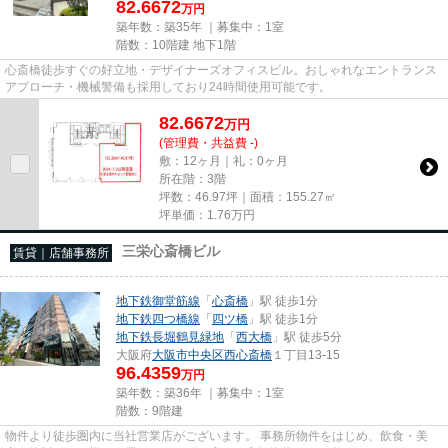
82.6672
万円
築年数：築35年 ｜募集中：
1室
階数：10階建 地下1階
心斎橋徒歩すぐの好立地・デザイナーズオフィスビル。おしゃれなエントランス
アプローチ・機械警備も採用しており24時間使用可能です。
82.6672
万
円
(管理費・共益費 -)
敷：12ヶ月｜礼：0ヶ月
所在階：3階
坪数：46.97坪｜面積：155.27㎡
坪単価：
1.76
万円
三栄心斎橋ビル
賃貸｜店舗事務所
地下鉄御堂筋線
「
心斎橋
」駅 徒歩1分
地下鉄四つ橋線
「
四ツ橋
」駅 徒歩1分
地下鉄長堀鶴見緑地
「
西大橋
」駅 徒歩5分
大阪府
大阪市中央区
西心斎橋
１丁目13-15
96.4359
万円
築年数：築36年 ｜募集中：
1室
階数：9階建
物件より徒歩圏内に当社営業店がございます。 事務所物件をはじめ、飲食・美