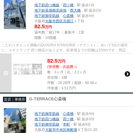
地下鉄四つ橋線
「
四ツ橋
」駅 徒歩1分
地下鉄長堀鶴見緑地
「
西大橋
」駅 徒歩2分
地下鉄御堂筋線
「
心斎橋
」駅 徒歩4分
大阪府
大阪市西区
北堀江
１丁目
82.5
万円
築年数：築17年 ｜募集中：
1室
階数：10階建
こだわりポイント満載のQUADRA KITAHORIE（テナント）。歩いて3分の場所
に、スギドラッグ 四ツ橋店があります。駐車場までの距離は250mです。周辺に
は、徒歩1分で利用できる駅がありま...
82.5
万
円
(管理費・共益費 -)
敷：3ヶ月｜礼：2.2ヶ月
所在階：1階
坪数：18.28坪｜面積：60.46㎡
坪単価：
4.51
万円
G-TERRACE心斎橋
賃貸｜事務所
地下鉄御堂筋線
「
心斎橋
」駅 徒歩4分
地下鉄四つ橋線
「
四ツ橋
」駅 徒歩3分
地下鉄御堂筋線
「
本町
」駅 徒歩9分
大阪府
大阪市中央区
南船場
４丁目11-20