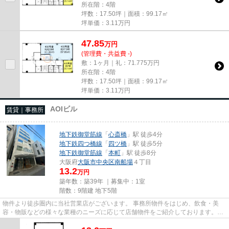
所在階：4階
坪数：17.50坪｜面積：99.17㎡
坪単価：
3.11
万円
47.85
万
円
(管理費・共益費 -)
敷：1ヶ月｜礼：71.775万円
所在階：4階
坪数：17.50坪｜面積：99.17㎡
坪単価：
3.11
万円
AOIビル
賃貸｜事務所
地下鉄御堂筋線
「
心斎橋
」駅 徒歩4分
地下鉄四つ橋線
「
四ツ橋
」駅 徒歩5分
地下鉄御堂筋線
「
本町
」駅 徒歩8分
大阪府
大阪市中央区
南船場
４丁目
13.2
万円
築年数：築39年 ｜募集中：
1室
階数：9階建 地下5階
物件より徒歩圏内に当社営業店がございます。 事務所物件をはじめ、飲食・美
容・物販などの様々な業種のニーズに応じて店舗物件をご紹介しております。
尚、弊社ではおとり広告は一切...