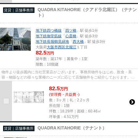
QUADRA KITAHORIE（クアドラ北堀江）（テナン
賃貸｜店舗事務所
ト）
地下鉄四つ橋線
「
四ツ橋
」駅 徒歩1分
地下鉄御堂筋線
「
心斎橋
」駅 徒歩3分
地下鉄長堀鶴見緑地
「
西大橋
」駅 徒歩3分
大阪府
大阪市西区
北堀江
１丁目
82.5
万円
築年数：築17年 ｜募集中：
1室
階数：10階建
物件より徒歩圏内に当社営業店がございます。 事務所物件をはじめ、飲食・美
容・物販などの様々な業種のニーズに応じて店舗物件をご紹介しております。
尚、弊社ではおとり広告は一切...
82.5
万
円
(管理費・共益費 -)
敷：3ヶ月｜礼：2.2ヶ月
所在階：1階
坪数：18.29坪｜面積：60.46㎡
坪単価：
4.51
万円
QUADRA KITAHORIE（テナント）
賃貸｜店舗事務所