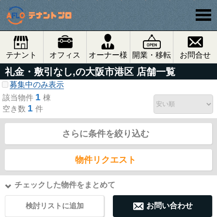
テナント
オフィス
オーナー様
開業・移転
お問合せ
礼金・敷引なし,の大阪市港区 店舗一覧
募集中のみ表示
1
該当物件
棟
1
空き数
件
さらに条件を絞り込む
物件リクエスト
チェックした物件をまとめて
検討リストに追加
お問い合わせ