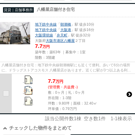
八幡屋店舗付き住宅
賃貸｜店舗事務所
地下鉄中央線
「
朝潮橋
」駅 徒歩10分
地下鉄中央線
「
大阪港
」駅 徒歩16分
大阪環状線
「
弁天町
」駅 徒歩32分
大阪府
大阪市港区
八幡屋
２丁目
7.7
万円
築年数：築63年 ｜募集中：
1室
階数：3階建
八幡屋店舗付き住宅：地下鉄中央線朝潮橋駅にも近くて便利。歩いて6分の場所
に、ドラッグストアコスモス 八幡屋店があります。近くに駅が3つ以上ある利便
性の高い物件です。駅まで徒歩...
7.7
万
円
(管理費・共益費 -)
敷：0ヶ月｜礼：0ヶ月
所在階：1-3階
坪数：9.80坪｜面積：32.40㎡
坪単価：
0.79
万円
該当公開件数
1
棟 空き数
1
件
1-1
棟表示
チェックした物件をまとめて