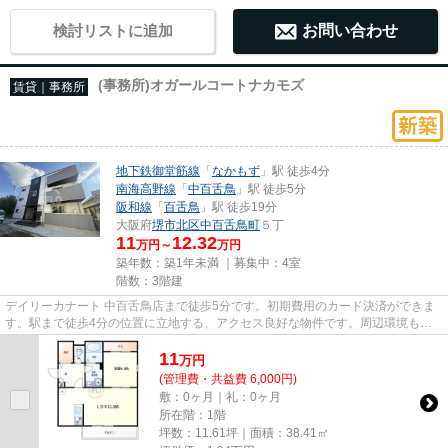
検討リストに追加
お問い合わせ
(事務所)オガールコートナカモズ
賃貸｜事務所
地下鉄御堂筋線
「
なかもず
」駅 徒歩4分
南海高野線
「
中百舌鳥
」駅 徒歩5分
阪和線
「
百舌鳥
」駅 徒歩19分
大阪府
堺市北区
中百舌鳥町
５丁
11
12.32
万円～
万円
築年数：築1年未満 ｜募集中：
4室
階数：3階建
デイリーカナート 中百舌鳥店まで徒歩5分です。初期費用のカード決済ができま
す。駅まで徒歩4分の位置に立地する、アクセス良好な物件です。周辺環境も良
好で、魅力的な住環境のある、...
11
万
円
(管理費・共益費 6,000円)
敷：0ヶ月｜礼：0ヶ月
所在階：1階
坪数：11.61坪｜面積：38.41㎡