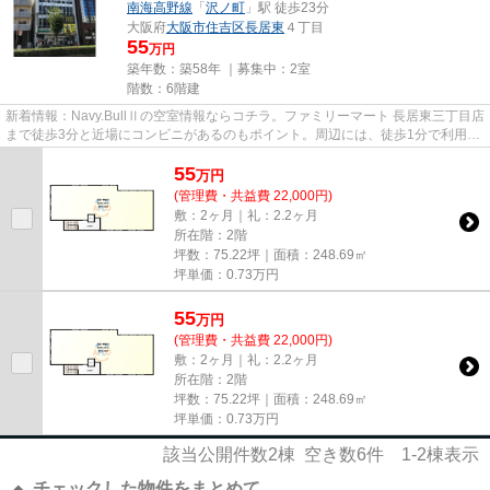
南海高野線
「
沢ノ町
」駅 徒歩23分
大阪府
大阪市住吉区
長居東
４丁目
55
万円
築年数：築58年 ｜募集中：
2室
階数：6階建
新着情報：Navy.BullⅡの空室情報ならコチラ。ファミリーマート 長居東三丁目店
まで徒歩3分と近場にコンビニがあるのもポイント。周辺には、徒歩1分で利用で
きる駅があります。駐車場ま...
55
万
円
(管理費・共益費 22,000円)
敷：2ヶ月｜礼：2.2ヶ月
所在階：2階
坪数：75.22坪｜面積：248.69㎡
坪単価：
0.73
万円
55
万
円
(管理費・共益費 22,000円)
敷：2ヶ月｜礼：2.2ヶ月
所在階：2階
坪数：75.22坪｜面積：248.69㎡
坪単価：
0.73
万円
該当公開件数
2
棟 空き数
6
件
1-2
棟表示
チェックした物件をまとめて