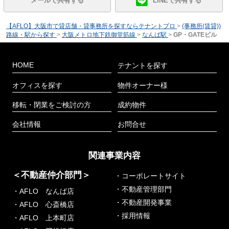
メールで共有する
LINEで共有する
【AFLO】大阪市で貸店舗・貸事務所を探すならテナントプロ
>
(事務所(賃貸))
路線・駅から探す
>
大阪メトロ地下鉄御堂筋線
>
なんば駅
>
GP・GATEビル
HOME
テナントを探す
オフィスを探す
物件オーナー様
移転・閉業をご検討の方
成約物件
会社情報
お問合せ
関連事業内容
＜不動産仲介部門＞
・コーポレートサイト
・不動産管理部門
・AFLO なんば店
・不動産開発事業
・AFLO 心斎橋店
・採用情報
・AFLO 上本町店