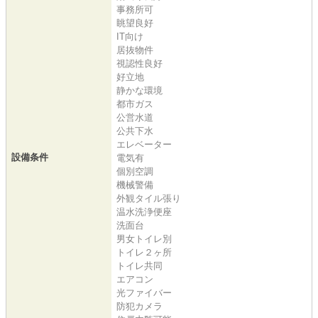
事務所可
眺望良好
IT向け
居抜物件
視認性良好
好立地
静かな環境
都市ガス
公営水道
公共下水
エレベーター
設備条件
電気有
個別空調
機械警備
外観タイル張り
温水洗浄便座
洗面台
男女トイレ別
トイレ２ヶ所
トイレ共同
エアコン
光ファイバー
防犯カメラ