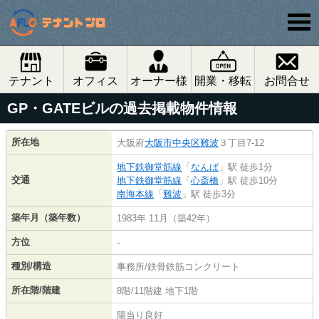
テナント
オフィス
オーナー様
開業・移転
お問合せ
GP・GATEビルの過去掲載物件情報
所在地
大阪府
大阪市中央区
難波
３丁目7-12
地下鉄御堂筋線
「
なんば
」駅 徒歩1分
交通
地下鉄御堂筋線
「
心斎橋
」駅 徒歩10分
南海本線
「
難波
」駅 徒歩3分
築年月（築年数）
1983年 11月（築42年）
方位
-
種別/構造
事務所/鉄骨鉄筋コンクリート
所在階/階建
8階/11階建 地下1階
陽当り良好