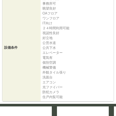
事務所可
眺望良好
OAフロア
ワンフロア
IT向け
２４時間利用可能
視認性良好
好立地
公営水道
設備条件
公共下水
エレベーター
電気有
個別空調
機械警備
外観タイル張り
洗面台
エアコン
光ファイバー
防犯カメラ
住戸内覧可能