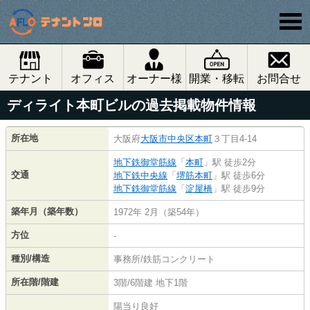
テナント
オフィス
オーナー様
開業・移転
お問合せ
ディライト本町ビルの過去掲載物件情報
所在地
大阪府
大阪市中央区
本町
３丁目4-14
地下鉄御堂筋線
「
本町
」駅 徒歩2分
交通
地下鉄中央線
「
堺筋本町
」駅 徒歩6分
地下鉄御堂筋線
「
淀屋橋
」駅 徒歩9分
築年月（築年数）
1972年 2月（築54年）
方位
-
種別/構造
事務所/鉄筋コンクリート
所在階/階建
3階/6階建 地下1階
陽当り良好