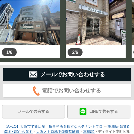
1/6
2/6
メールでお問い合わせする
電話でお問い合わせする
メールで共有する
LINEで共有する
【AFLO】大阪市で貸店舗・貸事務所を探すならテナントプロ
>
(事務所(賃貸))
路線・駅から探す
>
大阪メトロ地下鉄御堂筋線
>
本町駅
>
ディライト本町ビル