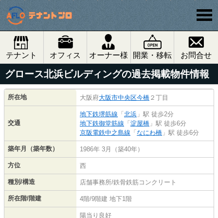
テナント
オフィス
オーナー様
開業・移転
お問合せ
グロース北浜ビルディングの過去掲載物件情報
所在地
大阪府
大阪市中央区
今橋
２丁目
地下鉄堺筋線
「
北浜
」駅 徒歩2分
交通
地下鉄御堂筋線
「
淀屋橋
」駅 徒歩6分
京阪電鉄中之島線
「
なにわ橋
」駅 徒歩6分
築年月（築年数）
1986年 3月（築40年）
方位
西
種別/構造
店舗事務所/鉄骨鉄筋コンクリート
所在階/階建
4階/9階建 地下1階
陽当り良好