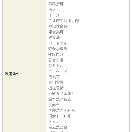
事務所可
法人可
IT向け
２４時間利用可能
視認性良好
即営業可
好立地
ロードサイド
静かな環境
物販向け
公営水道
公共下水
エレベーター
設備条件
電気有
個別空調
機械警備
外観タイル張り
温水洗浄便座
洗面台
洗髪洗面化粧台
男女トイレ別
トイレ共同
独立洗面台