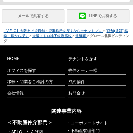
メールで共有する
LINEで共有する
【AFLO】大阪市で貸店舗・貸事務所を探すならテナントプロ
>
(店舗(賃貸))路
線・駅から探す
>
大阪メトロ地下鉄堺筋線
>
北浜駅
>
グロース北浜ビルディン
グ
HOME
テナントを探す
オフィスを探す
物件オーナー様
移転・閉業をご検討の方
成約物件
会社情報
お問合せ
関連事業内容
＜不動産仲介部門＞
・コーポレートサイト
・不動産管理部門
・AFLO なんば店