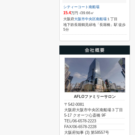
シティーコート南船場
15.4
万円 -/39.66㎡
大阪府
大阪市中央区
南船場
１丁目
地下鉄長堀鶴見緑地「長堀橋」駅 徒歩
5分
AFLOファミリーサロン
〒542-0081
大阪府大阪市中央区南船場３丁目
5-17 クオーツ心斎橋 9F
TEL/06-6578-2223
FAX/06-6578-2228
大阪府知事 (3) 第58557号