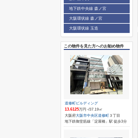
地下鉄中央線 森ノ宮
大阪環状線 森ノ宮
大阪環状線 玉造
この物件を見た方へのお勧め物件
道修町ビルディング
13.6125
万円 -/37.19㎡
大阪府
大阪市中央区
道修町
３丁目
地下鉄御堂筋線「淀屋橋」駅 徒歩3分