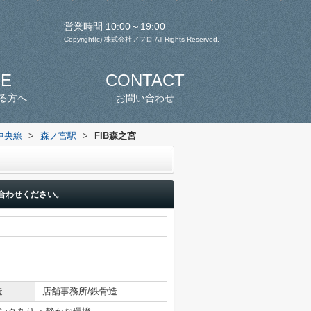
営業時間 10:00～19:00
Copyright(c) 株式会社アフロ All Rights Reserved.
SE
CONTACT
る方へ
お問い合わせ
中央線
>
森ノ宮駅
>
FIB森之宮
合わせください。
造
店舗事務所/鉄骨造