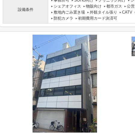
事務所可
SOHO向け
クリニック向け
シ
シェアオフィス
物販向け
都市ガス
公営
設備条件
敷地内ごみ置き場
外観タイル張り
CATV
防犯カメラ
初期費用カード決済可