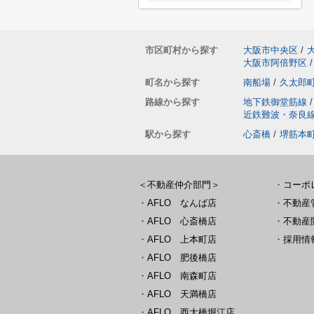
市区町村から探す
大阪市中央区
/
大阪市阿倍野区
/
町名から探す
南船場
/
久太郎
路線から探す
地下鉄御堂筋線
/
近鉄難波・奈良
駅から探す
心斎橋
/
堺筋本
＜不動産仲介部門＞
・
コーポ
・
AFLO なんば店
・
不動産
・
AFLO 心斎橋店
・
不動産
・
AFLO 上本町店
・
採用情
・
AFLO 肥後橋店
・
AFLO 南森町店
・
AFLO 天満橋店
・
AFLO 西大橋堀江店