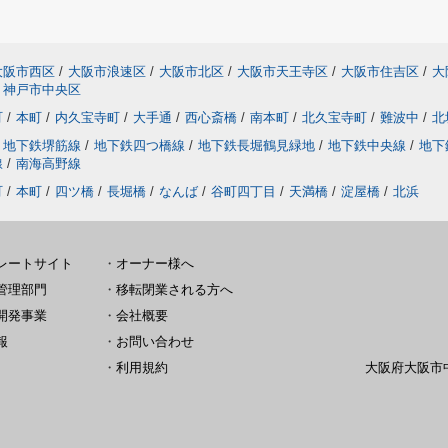
大阪市西区
/
大阪市浪速区
/
大阪市北区
/
大阪市天王寺区
/
大阪市住吉区
/
大
神戸市中央区
町
/
本町
/
内久宝寺町
/
大手通
/
西心斎橋
/
南本町
/
北久宝寺町
/
難波中
/
北
地下鉄堺筋線
/
地下鉄四つ橋線
/
地下鉄長堀鶴見緑地
/
地下鉄中央線
/
地下
線
/
南海高野線
町
/
本町
/
四ツ橋
/
長堀橋
/
なんば
/
谷町四丁目
/
天満橋
/
淀屋橋
/
北浜
レートサイト
・
オーナー様へ
管理部門
・
移転閉業される方へ
開発事業
・
会社概要
報
・
お問い合わせ
・
利用規約
大阪府大阪市中