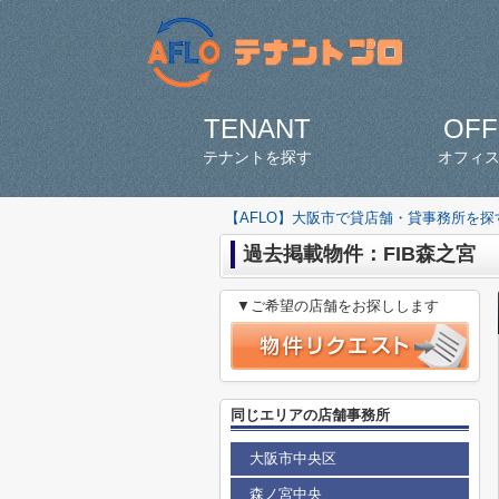
TENANT
OFF
テナントを探す
オフィ
【AFLO】大阪市で貸店舗・貸事務所を
過去掲載物件：FIB森之宮
▼ご希望の店舗をお探しします
同じエリアの店舗事務所
大阪市中央区
森ノ宮中央