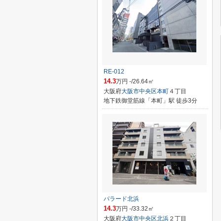
RE-012
14.3
万円 -/26.64㎡
大阪府
大阪市中央区
本町
４丁目
地下鉄御堂筋線「本町」駅 徒歩3分
パラード北浜
14.3
万円 -/33.32㎡
大阪府
大阪市中央区
北浜
２丁目