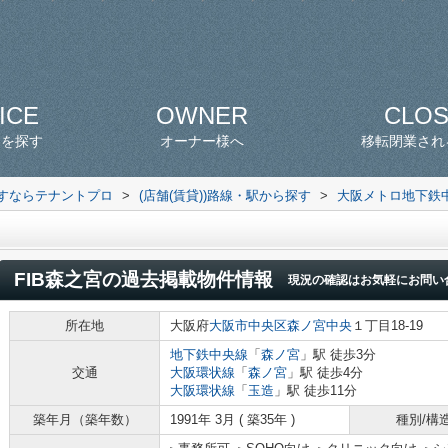
ICE
OWNER
CLO
スを探す
オーナー様へ
移転閉業され
探すならテナントプロ
>
(店舗(賃貸))路線・駅から探す
>
大阪メトロ地下鉄
FIB森之宮
の過去掲載物件情報
現況の確認はお気軽にお問い
所在地
大阪府
大阪市中央区
森ノ宮中央
１丁目18-19
地下鉄中央線
「
森ノ宮
」駅 徒歩3分
交通
大阪環状線
「
森ノ宮
」駅 徒歩4分
大阪環状線
「
玉造
」駅 徒歩11分
築年月（築年数）
1991年 3月 ( 築35年 )
種別/構