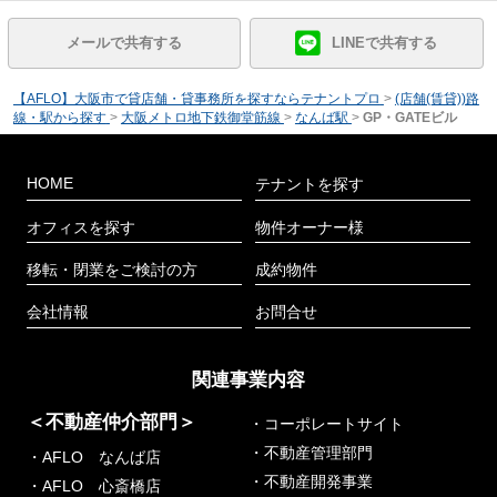
メールで共有する
LINEで共有する
【AFLO】大阪市で貸店舗・貸事務所を探すならテナントプロ
>
(店舗(賃貸))路
線・駅から探す
>
大阪メトロ地下鉄御堂筋線
>
なんば駅
>
GP・GATEビル
HOME
テナントを探す
オフィスを探す
物件オーナー様
移転・閉業をご検討の方
成約物件
会社情報
お問合せ
関連事業内容
＜不動産仲介部門＞
・コーポレートサイト
・不動産管理部門
・AFLO なんば店
・不動産開発事業
・AFLO 心斎橋店