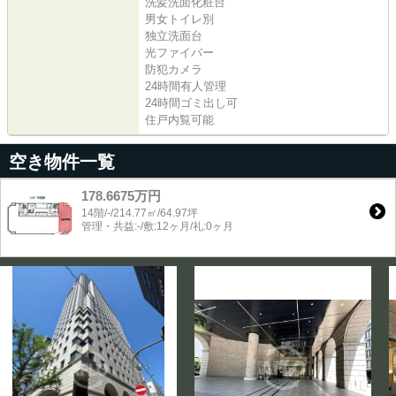
洗髪洗面化粧台
男女トイレ別
独立洗面台
光ファイバー
防犯カメラ
24時間有人管理
24時間ゴミ出し可
住戸内覧可能
空き物件一覧
178.6675万円
14階/-/214.77㎡/64.97坪
管理・共益:-/敷:12ヶ月/礼:0ヶ月