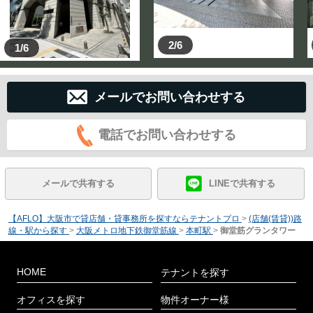
2/6
1/6
メールでお問い合わせする
電話でお問い合わせする
メールで共有する
LINEで共有する
【AFLO】大阪市で貸店舗・貸事務所を探すならテナントプロ
>
(店舗(賃貸))路
線・駅から探す
>
大阪メトロ地下鉄御堂筋線
>
本町駅
>
御堂筋グランタワー
HOME
テナントを探す
オフィスを探す
物件オーナー様