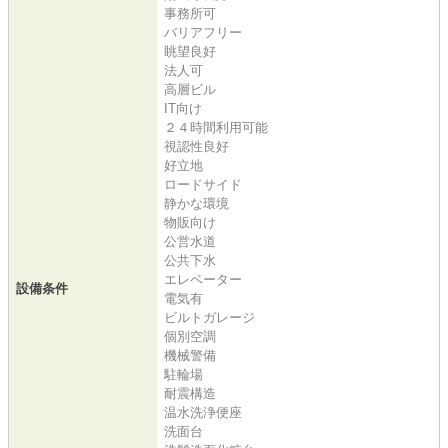
事務所可
バリアフリー
眺望良好
法人可
高層ビル
IT向け
２４時間利用可能
視認性良好
好立地
ロードサイド
静かな環境
物販向け
公営水道
公共下水
エレベーター
設備条件
電気有
ビルトガレージ
個別空調
機械警備
駐輪場
耐震構造
温水洗浄便座
洗面台