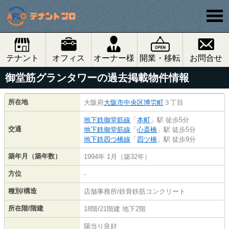
テナント
オフィス
オーナー様
開業・移転
お問合せ
御堂筋グランタワーの過去掲載物件情報
所在地
大阪府
大阪市中央区
博労町
３丁目
地下鉄御堂筋線
「
本町
」駅 徒歩5分
交通
地下鉄御堂筋線
「
心斎橋
」駅 徒歩5分
地下鉄四つ橋線
「
四ツ橋
」駅 徒歩9分
築年月（築年数）
1994年 1月（築32年）
方位
-
種別/構造
店舗事務所/鉄骨鉄筋コンクリート
所在階/階建
18階/21階建 地下2階
陽当り良好