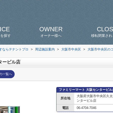
ICE
OWNER
CLO
スを探す
オーナー様へ
移転閉業され
探すならテナントプロ
>
周辺施設案内
>
大阪市中央区
>
大阪市中央区の
タービル店
の一覧へ
ファミリーマート 大阪センタービル
大阪府大阪市中央区久太
所在地
ンタービル店
電話
06-4704-7046