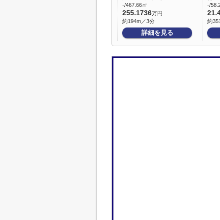
-/467.66㎡
-/58
255.1736
21.
万円
約194m／3分
約35
詳細を見る