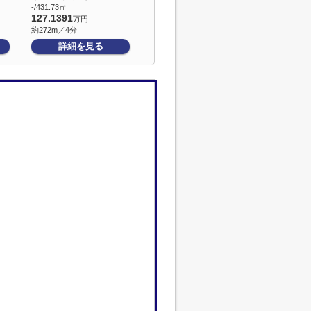
-/431.73㎡
127.1391
万円
約272m／4分
詳細を見る