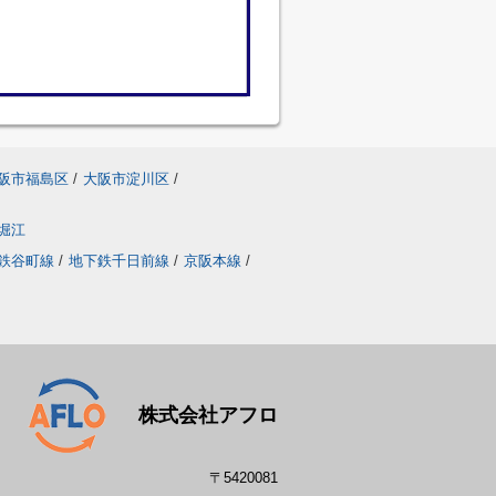
阪市福島区
/
大阪市淀川区
/
堀江
鉄谷町線
/
地下鉄千日前線
/
京阪本線
/
株式会社アフロ
〒5420081