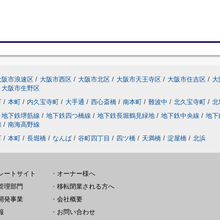
大阪市浪速区
/
大阪市西区
/
大阪市北区
/
大阪市天王寺区
/
大阪市住吉区
/
大
大阪市生野区
町
/
本町
/
内久宝寺町
/
大手通
/
西心斎橋
/
南本町
/
難波中
/
北久宝寺町
/
北
地下鉄堺筋線
/
地下鉄四つ橋線
/
地下鉄長堀鶴見緑地
/
地下鉄中央線
/
地下
線
/
南海高野線
町
/
本町
/
長堀橋
/
なんば
/
谷町四丁目
/
四ツ橋
/
天満橋
/
淀屋橋
/
北浜
レートサイト
・
オーナー様へ
管理部門
・
移転閉業される方へ
開発事業
・
会社概要
報
・
お問い合わせ