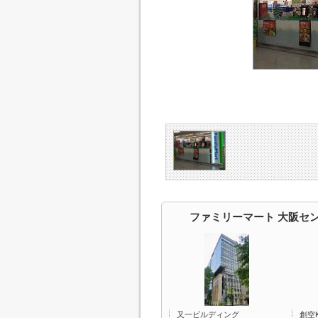
ファミリーマート 大阪セ
又一ビルディング
創空K