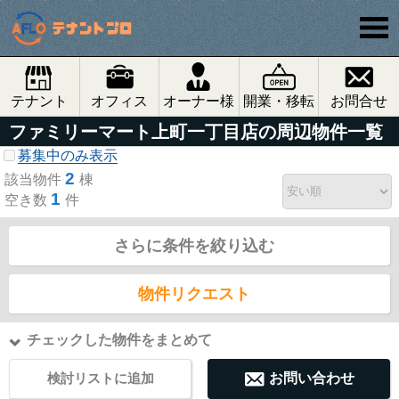
テナント
オフィス
オーナー様
開業・移転
お問合せ
ファミリーマート上町一丁目店の周辺物件一覧
募集中のみ表示
2
該当物件
棟
1
空き数
件
さらに条件を絞り込む
物件リクエスト
チェックした物件をまとめて
検討リストに追加
お問い合わせ