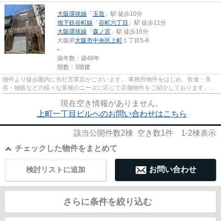
大阪環状線
「
玉造
」駅 徒歩10分
地下鉄谷町線
「
谷町六丁目
」駅 徒歩11分
大阪環状線
「
森ノ宮
」駅 徒歩16分
大阪府
大阪市中央区
上町
１丁目5-8
-
築年数：築48年
階数：3階建
物件より徒歩圏内に当社営業店がございます。 事務所物件をはじめ、飲食・美
容・物販などの様々な業種のニーズに応じて店舗物件をご紹介しております。
尚、弊社ではおとり広告は一切...
現在空き情報がありません。
上町一丁目ビルへのお問い合わせはこちら
該当公開件数
2
棟 空き数
1
件
1-2
棟表示
チェックした物件をまとめて
検討リストに追加
お問い合わせ
さらに条件を絞り込む