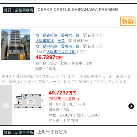
OSAKA CASTLE SHIRAHAMA PREMIER
賃貸｜店舗事務所
地下鉄谷町線
「
谷町六丁目
」駅 徒歩10分
大阪環状線
「
玉造
」駅 徒歩10分
地下鉄中央線
「
谷町四丁目
」駅 徒歩12分
大阪府
大阪市中央区
上町
１丁目
49.7297
万円
築年数：築1年未満 ｜募集中：
1室
階数：9階建
物件より徒歩圏内に当社営業店がございます。 事務所物件をはじめ、飲食・美
容・物販などの様々な業種のニーズに応じて店舗物件をご紹介しております。
尚、弊社ではおとり広告は一切...
49.7297
万
円
(管理費・共益費 -)
敷：0ヶ月｜礼：3ヶ月
所在階：2階
坪数：26.91坪｜面積：88.98㎡
坪単価：
1.85
万円
上町一丁目ビル
賃貸｜店舗事務所