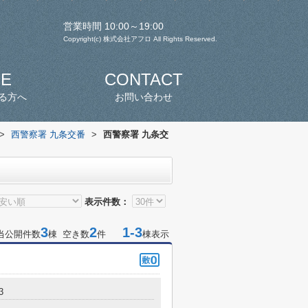
営業時間 10:00～19:00
Copyright(c) 株式会社アフロ All Rights Reserved.
SE
CONTACT
る方へ
お問い合わせ
>
西警察署 九条交番
>
西警察署 九条交
表示件数：
3
2
1-3
当公開件数
棟 空き数
件
棟表示
3