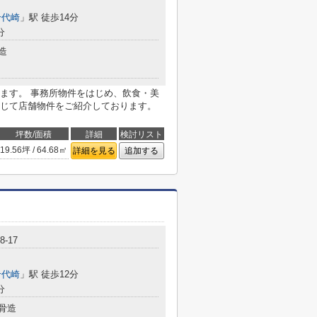
千代崎
」駅 徒歩14分
分
造
ます。 事務所物件をはじめ、飲食・美
じて店舗物件をご紹介しております。
坪数/面積
詳細
検討リスト
19.56坪 / 64.68㎡
詳細を見る
追加する
-17
千代崎
」駅 徒歩12分
分
骨造