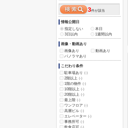
3
件が該当
情報公開日
指定しない
本日
3日以内
1週間以内
画像・動画あり
画像あり
動画あり
パノラマあり
こだわり条件
駐車場あり
(-)
2階以上
(-)
1階の物件
(-)
10階以上
(-)
20階以上
(-)
最上階
(-)
ワンフロア
(-)
高層ビル
(-)
エレベーター
(-)
事務所可
(-)
飲食店可
(-)