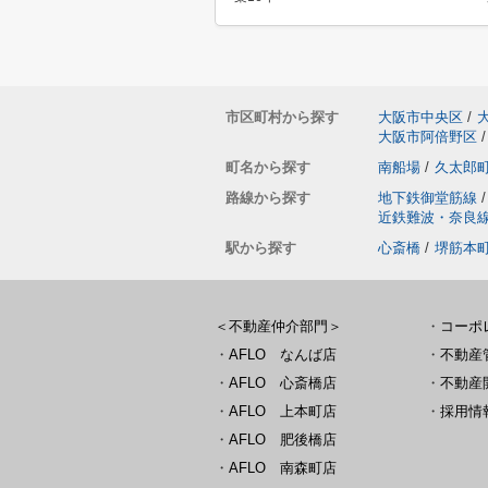
市区町村から探す
大阪市中央区
/
大阪市阿倍野区
/
町名から探す
南船場
/
久太郎
路線から探す
地下鉄御堂筋線
/
近鉄難波・奈良
駅から探す
心斎橋
/
堺筋本
＜不動産仲介部門＞
・
コーポ
・
AFLO なんば店
・
不動産
・
AFLO 心斎橋店
・
不動産
・
AFLO 上本町店
・
採用情
・
AFLO 肥後橋店
・
AFLO 南森町店