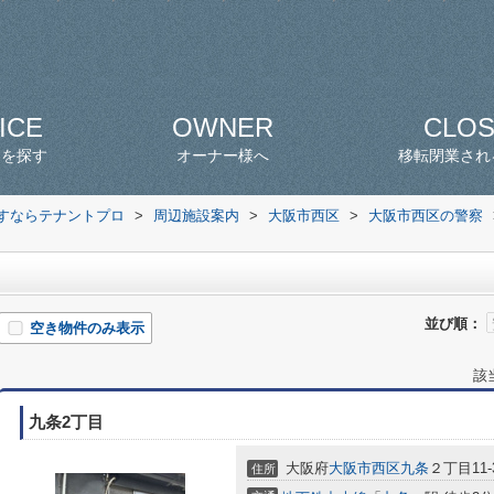
ICE
OWNER
CLO
スを探す
オーナー様へ
移転閉業され
探すならテナントプロ
>
周辺施設案内
>
大阪市西区
>
大阪市西区の警察
並び順：
空き物件のみ表示
該
九条2丁目
大阪府
大阪市西区
九条
２丁目11-
住所