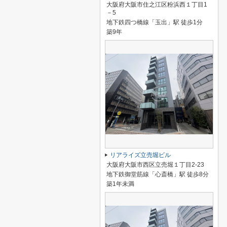
大阪府大阪市住之江区粉浜西１丁目1
－5
地下鉄四つ橋線「玉出」駅 徒歩1分
築9年
リアライズ立売堀ビル
大阪府大阪市西区立売堀１丁目2-23
地下鉄御堂筋線「心斎橋」駅 徒歩8分
築1年未満