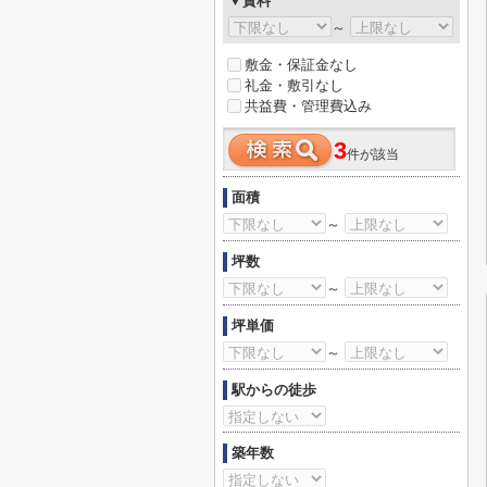
▼賃料
～
敷金・保証金なし
礼金・敷引なし
共益費・管理費込み
3
件が該当
面積
～
坪数
～
坪単価
～
駅からの徒歩
築年数