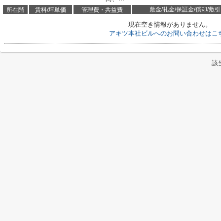
敷金/礼金/保証金/償却/敷引
所在階
賃料/坪単価
管理費・共益費
現在空き情報がありません。
アキツ本社ビルへのお問い合わせはこ
該