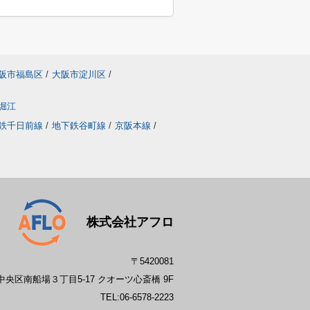
阪市福島区
/
大阪市淀川区
/
堀江
鉄千日前線
/
地下鉄谷町線
/
京阪本線
/
株式会社アフロ
〒5420081
央区南船場３丁目5-17 クオーツ心斎橋 9F
TEL:
06-6578-2223