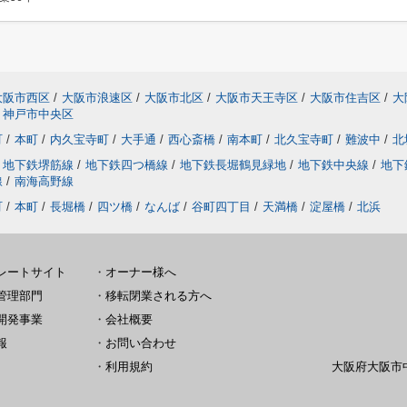
大阪市西区
/
大阪市浪速区
/
大阪市北区
/
大阪市天王寺区
/
大阪市住吉区
/
大
神戸市中央区
町
/
本町
/
内久宝寺町
/
大手通
/
西心斎橋
/
南本町
/
北久宝寺町
/
難波中
/
北
地下鉄堺筋線
/
地下鉄四つ橋線
/
地下鉄長堀鶴見緑地
/
地下鉄中央線
/
地下
線
/
南海高野線
町
/
本町
/
長堀橋
/
四ツ橋
/
なんば
/
谷町四丁目
/
天満橋
/
淀屋橋
/
北浜
レートサイト
・
オーナー様へ
管理部門
・
移転閉業される方へ
開発事業
・
会社概要
報
・
お問い合わせ
・
利用規約
大阪府大阪市中