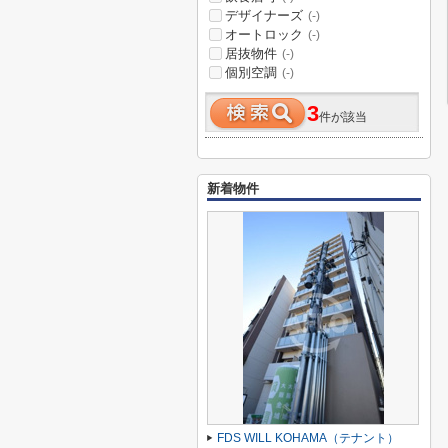
デザイナーズ
(-)
オートロック
(-)
居抜物件
(-)
個別空調
(-)
3
件が該当
新着物件
FDS WILL KOHAMA（テナント）