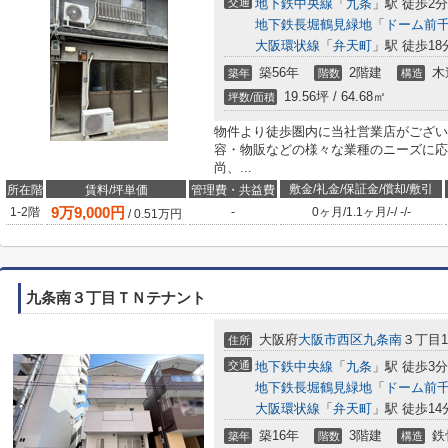
交通
地下鉄中央線
「
九条
」駅 徒歩2分
地下鉄長堀鶴見緑地
「
ドーム前
大阪環状線
「
弁天町
」駅 徒歩18
築56年
2階建
木
築年
階数
構造
19.56坪 / 64.68㎡
坪数/面積
物件より徒歩圏内に当社営業店がござい
容・物販などの様々な業種のニーズに応
尚、...
敷金/礼金/保証金/償却/敷引
所在階
賃料/坪単価
管理費・共益費
9
万
9,000
円
1-2階
-
0ヶ月
/
1.1ヶ月
/
-
/
-
/
-
/
0.51
万円
九条南３丁目ＴＮテナント
大阪府
大阪市西区
九条南
３丁目18
住所
交通
地下鉄中央線
「
九条
」駅 徒歩3分
地下鉄長堀鶴見緑地
「
ドーム前
大阪環状線
「
弁天町
」駅 徒歩14
築16年
3階建
鉄
築年
階数
構造