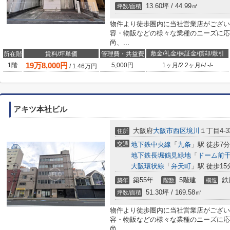
13.60坪 / 44.99㎡
坪数/面積
物件より徒歩圏内に当社営業店がござい
容・物販などの様々な業種のニーズに応
尚、...
敷金/礼金/保証金/償却/敷引
所在階
賃料/坪単価
管理費・共益費
19
万
8,000
円
1階
5,000円
1ヶ月
/
2.2ヶ月
/
-
/
-
/
-
/
1.46
万円
アキツ本社ビル
大阪府
大阪市西区
境川
１丁目4-3
住所
交通
地下鉄中央線
「
九条
」駅 徒歩7分
地下鉄長堀鶴見緑地
「
ドーム前
大阪環状線
「
弁天町
」駅 徒歩15
築55年
5階建
鉄
築年
階数
構造
51.30坪 / 169.58㎡
坪数/面積
物件より徒歩圏内に当社営業店がござい
容・物販などの様々な業種のニーズに応
尚、...