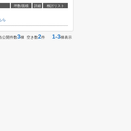
坪数/面積
詳細
検討リスト
ちら
3
2
1-3
当公開件数
棟 空き数
件
棟表示