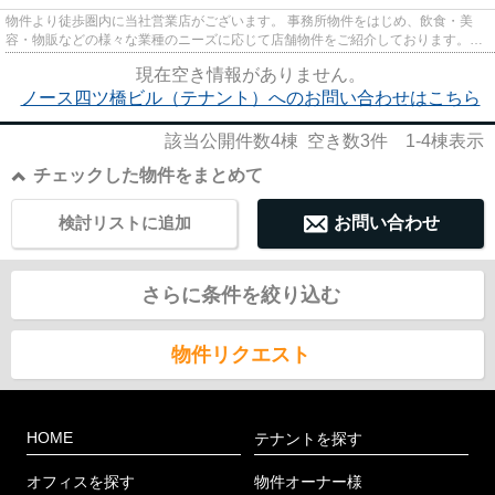
物件より徒歩圏内に当社営業店がございます。 事務所物件をはじめ、飲食・美
容・物販などの様々な業種のニーズに応じて店舗物件をご紹介しております。
尚、弊社ではおとり広告は一切...
現在空き情報がありません。
ノース四ツ橋ビル（テナント）へのお問い合わせはこちら
該当公開件数
4
棟 空き数
3
件
1-4
棟表示
チェックした物件をまとめて
検討リストに追加
お問い合わせ
さらに条件を絞り込む
物件リクエスト
HOME
テナントを探す
オフィスを探す
物件オーナー様