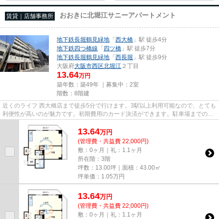
おおきに北堀江サニーアパートメント
賃貸｜店舗事務所
地下鉄長堀鶴見緑地
「
西大橋
」駅 徒歩4分
地下鉄四つ橋線
「
四ツ橋
」駅 徒歩7分
地下鉄長堀鶴見緑地
「
西長堀
」駅 徒歩9分
大阪府
大阪市西区
北堀江
２丁目
13.64
万円
築年数：築49年 ｜募集中：
2室
階数：8階建
近くのライフ 西大橋店まで徒歩5分で行けます。3駅以上利用可能なので、とても
利便性が高いのが魅力です。初期費用のカード決済ができます。駐車場までの距
離は300mです。周辺には、徒...
13.64
万
円
(管理費・共益費 22,000円)
敷：0ヶ月｜礼：1.1ヶ月
所在階：3階
坪数：13.00坪｜面積：43.00㎡
坪単価：
1.05
万円
13.64
万
円
(管理費・共益費 22,000円)
敷：0ヶ月｜礼：1.1ヶ月