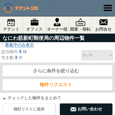
テナント
オフィス
オーナー様
開業・移転
お問合せ
なにわ筋新町郵便局の周辺物件一覧
募集中のみ表示
4
該当物件
棟
3
空き数
件
さらに条件を絞り込む
物件リクエスト
チェックした物件をまとめて
検討リストに追加
お問い合わせ