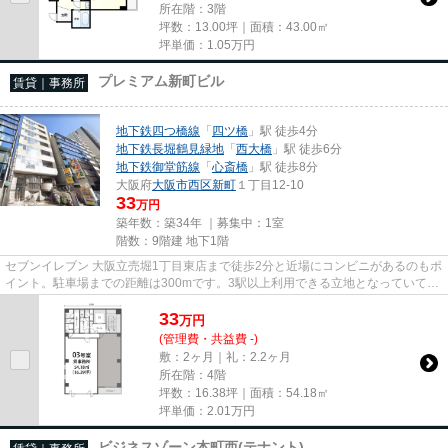
所在階：3階
坪数：13.00坪｜面積：43.00㎡
坪単価：
1.05
万円
プレミアム新町ビル
賃貸｜事務所
地下鉄四つ橋線
「
四ツ橋
」駅 徒歩4分
地下鉄長堀鶴見緑地
「
西大橋
」駅 徒歩6分
地下鉄御堂筋線
「
心斎橋
」駅 徒歩8分
大阪府
大阪市西区
新町
１丁目12-10
33
万円
築年数：築34年 ｜募集中：
1室
階数：9階建 地下1階
セブンイレブン 大阪立売堀1丁目東店まで徒歩2分と近場にコンビニがあるのもポ
イント。駐車場までの距離は300mです。3駅以上利用できる立地となっていて、
様々な場所へのアクセスが便...
33
万
円
(管理費・共益費 -)
敷：2ヶ月｜礼：2.2ヶ月
所在階：4階
坪数：16.38坪｜面積：54.18㎡
坪単価：
2.01
万円
ビジネスゾーン本町西(テナント)