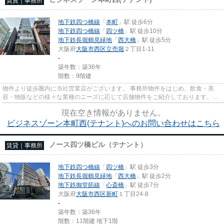
賃貸｜事務所
地下鉄四つ橋線
「
本町
」駅 徒歩6分
地下鉄四つ橋線
「
四ツ橋
」駅 徒歩10分
地下鉄長堀鶴見緑地
「
西大橋
」駅 徒歩5分
大阪府
大阪市西区
立売堀
２丁目1-11
-
築年数：築36年
階数：9階建
物件より徒歩圏内に当社営業店がございます。 事務所物件をはじめ、飲食・美
容・物販などの様々な業種のニーズに応じて店舗物件をご紹介しております。
尚、弊社ではおとり広告は一切...
現在空き情報がありません。
ビジネスゾーン本町西(テナント)へのお問い合わせはこちら
ノース四ツ橋ビル（テナント）
賃貸｜事務所
地下鉄四つ橋線
「
四ツ橋
」駅 徒歩3分
地下鉄長堀鶴見緑地
「
西大橋
」駅 徒歩2分
地下鉄御堂筋線
「
心斎橋
」駅 徒歩7分
大阪府
大阪市西区
新町
１丁目24-8
-
築年数：築36年
階数：11階建 地下1階