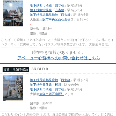
地下鉄四つ橋線
「
四ツ橋
」駅 徒歩3分
地下鉄御堂筋線
「
心斎橋
」駅 徒歩5分
地下鉄長堀鶴見緑地
「
西大橋
」駅 徒歩7分
大阪府
大阪市中央区
西心斎橋
２丁目18－6
-
築年数：築43年
階数：8階建
なんば・心斎橋エリアは勿論のこと・大阪市内全域お任せ下さい。 その他にもイ
ンターネットに掲載していないオススメ物件多数ございます。 大阪府内全域、経
験豊富なスタッフがご対応...
現在空き情報がありません。
アベニュー心斎橋へのお問い合わせはこちら
8R BLD.9
賃貸｜店舗事務所
地下鉄長堀鶴見緑地
「
西大橋
」駅 徒歩6分
地下鉄千日前線
「
桜川
」駅 徒歩6分
地下鉄四つ橋線
「
四ツ橋
」駅 徒歩8分
大阪府
大阪市西区
南堀江
２丁目
-
築年数：築40年
階数：6階建
こだわりポイント満載の8R BLD.9。堀江公園まで徒歩5分と近いです。行く先に