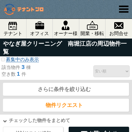
テナント
オフィス
オーナー様
開業・移転
お問合せ
やなぎ屋クリーニング 南堀江店の周辺物件一
覧
募集中のみ表示
3
該当物件
棟
1
空き数
件
さらに条件を絞り込む
物件リクエスト
チェックした物件をまとめて