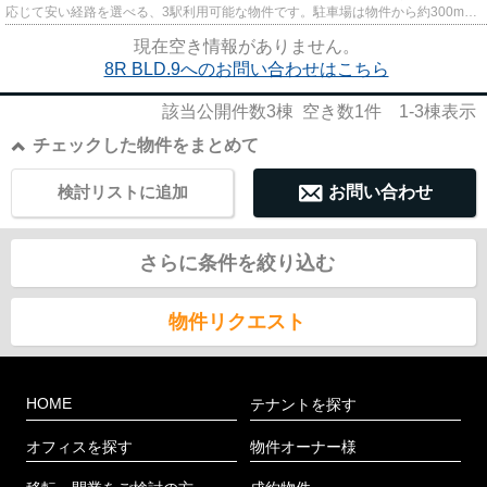
応じて安い経路を選べる、3駅利用可能な物件です。駐車場は物件から約300mで
す。利便性の高い徒歩6分の物件...
現在空き情報がありません。
8R BLD.9へのお問い合わせはこちら
該当公開件数
3
棟 空き数
1
件
1-3
棟表示
チェックした物件をまとめて
検討リストに追加
お問い合わせ
さらに条件を絞り込む
物件リクエスト
HOME
テナントを探す
オフィスを探す
物件オーナー様