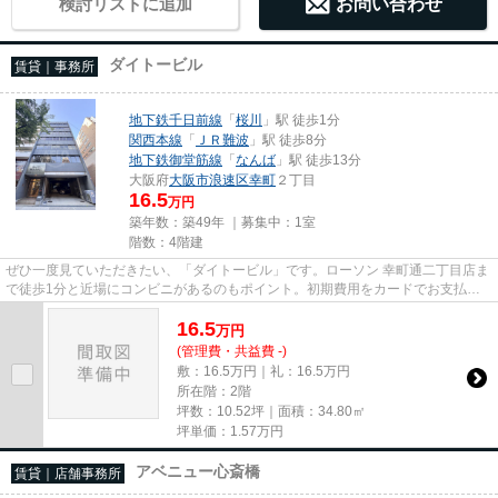
検討リストに追加
お問い合わせ
ダイトービル
賃貸｜事務所
地下鉄千日前線
「
桜川
」駅 徒歩1分
関西本線
「
ＪＲ難波
」駅 徒歩8分
地下鉄御堂筋線
「
なんば
」駅 徒歩13分
大阪府
大阪市浪速区
幸町
２丁目
16.5
万円
築年数：築49年 ｜募集中：
1室
階数：4階建
ぜひ一度見ていただきたい、「ダイトービル」です。ローソン 幸町通二丁目店ま
で徒歩1分と近場にコンビニがあるのもポイント。初期費用をカードでお支払い
いただけるので、カードで決...
16.5
万
円
(管理費・共益費 -)
敷：16.5万円｜礼：16.5万円
所在階：2階
坪数：10.52坪｜面積：34.80㎡
坪単価：
1.57
万円
アベニュー心斎橋
賃貸｜店舗事務所