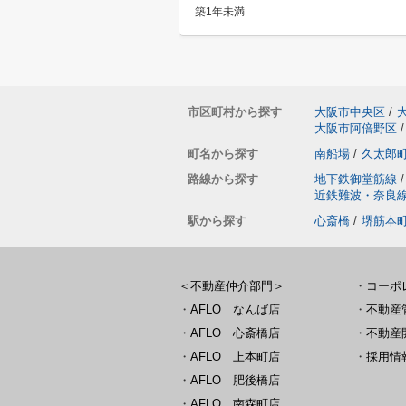
築1年未満
市区町村から探す
大阪市中央区
/
大阪市阿倍野区
/
町名から探す
南船場
/
久太郎
路線から探す
地下鉄御堂筋線
/
近鉄難波・奈良
駅から探す
心斎橋
/
堺筋本
＜不動産仲介部門＞
・
コーポ
・
AFLO なんば店
・
不動産
・
AFLO 心斎橋店
・
不動産
・
AFLO 上本町店
・
採用情
・
AFLO 肥後橋店
・
AFLO 南森町店