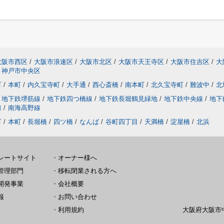
大阪市西区
/
大阪市浪速区
/
大阪市北区
/
大阪市天王寺区
/
大阪市住吉区
/
大
神戸市中央区
町
/
本町
/
内久宝寺町
/
大手通
/
西心斎橋
/
南本町
/
北久宝寺町
/
難波中
/
北
地下鉄堺筋線
/
地下鉄四つ橋線
/
地下鉄長堀鶴見緑地
/
地下鉄中央線
/
地下
線
/
南海高野線
町
/
本町
/
長堀橋
/
四ツ橋
/
なんば
/
谷町四丁目
/
天満橋
/
淀屋橋
/
北浜
レートサイト
・
オーナー様へ
管理部門
・
移転閉業される方へ
開発事業
・
会社概要
報
・
お問い合わせ
・
利用規約
大阪府大阪市中