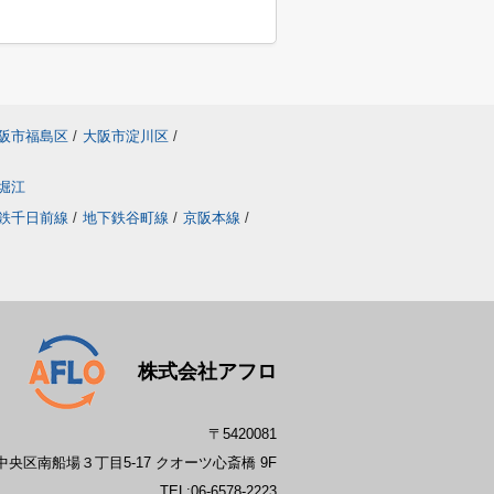
阪市福島区
/
大阪市淀川区
/
堀江
鉄千日前線
/
地下鉄谷町線
/
京阪本線
/
株式会社アフロ
〒5420081
央区南船場３丁目5-17 クオーツ心斎橋 9F
TEL:
06-6578-2223