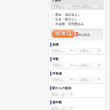
▼賃料
～
敷金・保証金なし
礼金・敷引なし
共益費・管理費込み
2
件が該当
面積
～
坪数
～
坪単価
～
駅からの徒歩
築年数