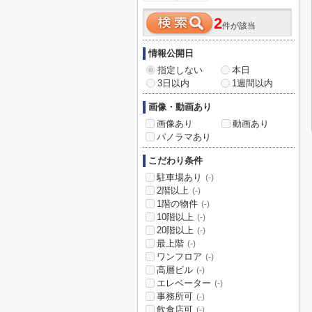
2
件が該当
情報公開日
指定しない
本日
3日以内
1週間以内
画像・動画あり
画像あり
動画あり
パノラマあり
こだわり条件
駐車場あり
(-)
2階以上
(-)
1階の物件
(-)
10階以上
(-)
20階以上
(-)
最上階
(-)
ワンフロア
(-)
高層ビル
(-)
エレベーター
(-)
事務所可
(-)
飲食店可
(-)