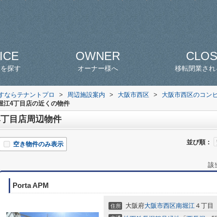
ICE
OWNER
CLO
スを探す
オーナー様へ
移転閉業され
探すならテナントプロ
>
周辺施設案内
>
大阪市西区
>
大阪市西区のコン
堀江4丁目店の近くの物件
4丁目店周辺物件
並び順：
空き物件のみ表示
該
Porta APM
大阪府
大阪市西区
南堀江
４丁目
住所