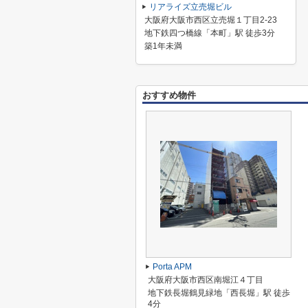
リアライズ立売堀ビル
大阪府大阪市西区立売堀１丁目2-23
地下鉄四つ橋線「本町」駅 徒歩3分
築1年未満
おすすめ物件
Porta APM
大阪府大阪市西区南堀江４丁目
地下鉄長堀鶴見緑地「西長堀」駅 徒歩
4分