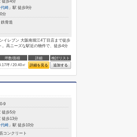
 徒歩4分
千代崎
」駅 徒歩9分
0分
鉄骨造
セブンイレブン 大阪南堀江4丁目店まで徒歩
ト。高ニーズな駅近の物件で、徒歩4分
坪数/面積
詳細
検討リスト
6.17坪 / 20.40㎡
詳細を見る
追加する
-9
 徒歩5分
 徒歩13分
千代崎
」駅 徒歩10分
筋コンクリート