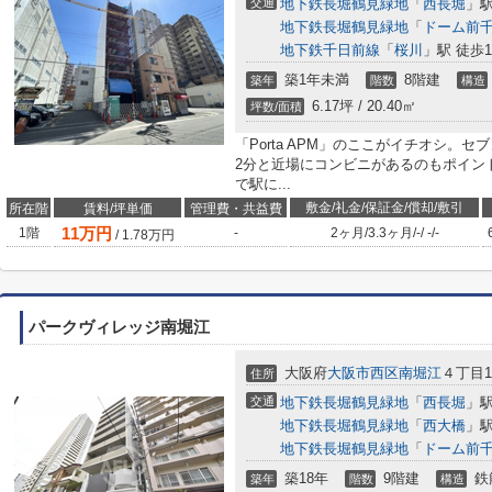
交通
地下鉄長堀鶴見緑地
「
西長堀
」駅
地下鉄長堀鶴見緑地
「
ドーム前
地下鉄千日前線
「
桜川
」駅 徒歩1
築1年未満
8階建
築年
階数
構造
6.17坪 / 20.40㎡
坪数/面積
「Porta APM」のここがイチオシ。
2分と近場にコンビニがあるのもポイン
で駅に...
敷金/礼金/保証金/償却/敷引
所在階
賃料/坪単価
管理費・共益費
11
万円
1階
-
2ヶ月
/
3.3ヶ月
/
-
/
-
/
-
/
1.78
万円
パークヴィレッジ南堀江
大阪府
大阪市西区
南堀江
４丁目10
住所
交通
地下鉄長堀鶴見緑地
「
西長堀
」駅
地下鉄長堀鶴見緑地
「
西大橋
」駅
地下鉄長堀鶴見緑地
「
ドーム前
築18年
9階建
鉄
築年
階数
構造