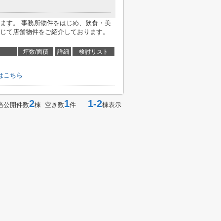
ます。 事務所物件をはじめ、飲食・美
じて店舗物件をご紹介しております。
坪数/面積
詳細
検討リスト
はこちら
2
1
1-2
当公開件数
棟 空き数
件
棟表示