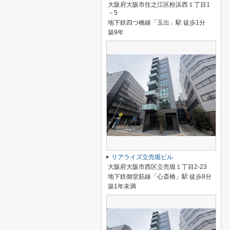
大阪府大阪市住之江区粉浜西１丁目1
－5
地下鉄四つ橋線「玉出」駅 徒歩1分
築9年
リアライズ立売堀ビル
大阪府大阪市西区立売堀１丁目2-23
地下鉄御堂筋線「心斎橋」駅 徒歩8分
築1年未満