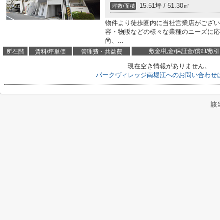
15.51坪 / 51.30㎡
坪数/面積
物件より徒歩圏内に当社営業店がござい
容・物販などの様々な業種のニーズに応
尚、...
敷金/礼金/保証金/償却/敷引
所在階
賃料/坪単価
管理費・共益費
現在空き情報がありません。
パークヴィレッジ南堀江へのお問い合わせ
該