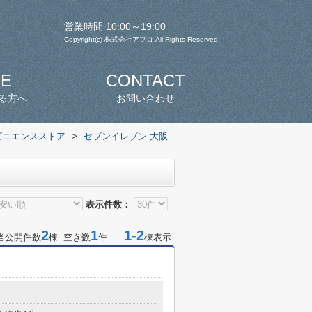
営業時間 10:00～19:00
Copyright(c) 株式会社アフロ All Rights Reserved.
SE
CONTACT
る方へ
お問い合わせ
ビニエンスストア
>
セブンイレブン 大阪
表示件数：
2
1
1-2
当公開件数
棟 空き数
件
棟表示