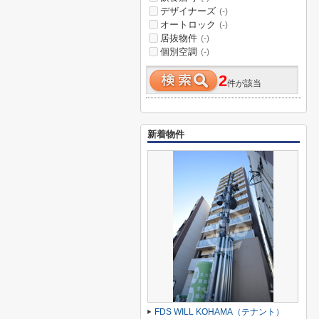
デザイナーズ
(-)
オートロック
(-)
居抜物件
(-)
個別空調
(-)
2
件が該当
新着物件
FDS WILL KOHAMA（テナント）