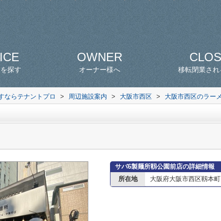
ICE
OWNER
CLO
スを探す
オーナー様へ
移転閉業され
探すならテナントプロ
>
周辺施設案内
>
大阪市西区
>
大阪市西区のラー
サバ6製麺所靱公園前店の詳細情報
所在地
大阪府大阪市西区靱本町１