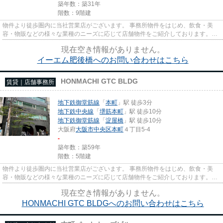
築年数：築31年
階数：9階建
物件より徒歩圏内に当社営業店がございます。 事務所物件をはじめ、飲食・美
容・物販などの様々な業種のニーズに応じて店舗物件をご紹介しております。
尚、弊社ではおとり広告は一切...
現在空き情報がありません。
イーエム肥後橋へのお問い合わせはこちら
HONMACHI GTC BLDG
賃貸｜店舗事務所
地下鉄御堂筋線
「
本町
」駅 徒歩3分
地下鉄中央線
「
堺筋本町
」駅 徒歩10分
地下鉄御堂筋線
「
淀屋橋
」駅 徒歩10分
大阪府
大阪市中央区
本町
４丁目5-4
-
築年数：築59年
階数：5階建
物件より徒歩圏内に当社営業店がございます。 事務所物件をはじめ、飲食・美
容・物販などの様々な業種のニーズに応じて店舗物件をご紹介しております。
尚、弊社ではおとり広告は一切...
現在空き情報がありません。
HONMACHI GTC BLDGへのお問い合わせはこちら