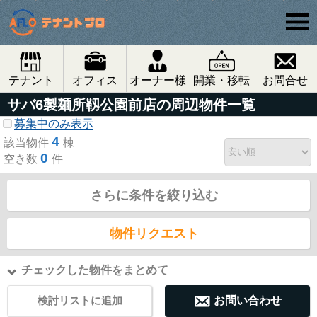
テナント
オフィス
オーナー様
開業・移転
お問合せ
サバ6製麺所靱公園前店の周辺物件一覧
募集中のみ表示
4
該当物件
棟
0
空き数
件
さらに条件を絞り込む
物件リクエスト
チェックした物件をまとめて
検討リストに追加
お問い合わせ