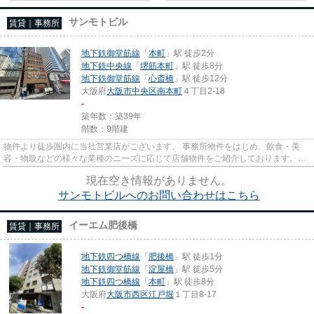
サンモトビル
賃貸｜事務所
地下鉄御堂筋線
「
本町
」駅 徒歩2分
地下鉄中央線
「
堺筋本町
」駅 徒歩8分
地下鉄御堂筋線
「
心斎橋
」駅 徒歩12分
大阪府
大阪市中央区
南本町
４丁目2-18
-
築年数：築39年
階数：9階建
物件より徒歩圏内に当社営業店がございます。 事務所物件をはじめ、飲食・美
容・物販などの様々な業種のニーズに応じて店舗物件をご紹介しております。
尚、弊社ではおとり広告は一切...
現在空き情報がありません。
サンモトビルへのお問い合わせはこちら
イーエム肥後橋
賃貸｜事務所
地下鉄四つ橋線
「
肥後橋
」駅 徒歩1分
地下鉄御堂筋線
「
淀屋橋
」駅 徒歩5分
地下鉄四つ橋線
「
本町
」駅 徒歩8分
大阪府
大阪市西区
江戸堀
１丁目8-17
-