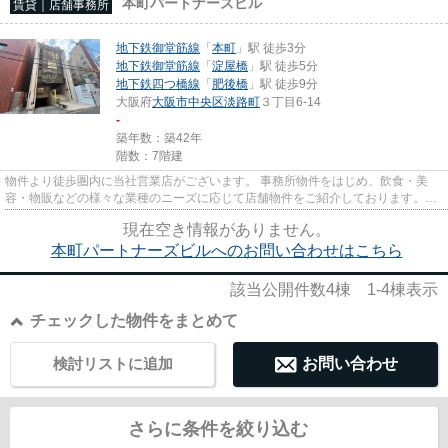
本町パートナーズビル
賃貸｜店舗事務所
地下鉄御堂筋線
「
本町
」駅 徒歩3分
地下鉄御堂筋線
「
淀屋橋
」駅 徒歩5分
地下鉄四つ橋線
「
肥後橋
」駅 徒歩9分
大阪府
大阪市中央区
淡路町
３丁目6-14
-
築年数：築42年
階数：7階建
物件より徒歩圏内に当社営業店がございます。 事務所物件をはじめ、飲食・美
容・物販などの様々な業種のニーズに応じて店舗物件をご紹介しております。
尚、弊社ではおとり広告は一切...
現在空き情報がありません。
本町パートナーズビルへのお問い合わせはこちら
該当公開件数
4
棟
1-4
棟表示
チェックした物件をまとめて
検討リストに追加
お問い合わせ
さらに条件を絞り込む