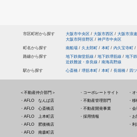
市区町村から探す
大阪市中央区
/
大阪市西区
/
大阪市浪
大阪市阿倍野区
/
神戸市中央区
町名から探す
南船場
/
久太郎町
/
本町
/
内久宝寺町
/
路線から探す
地下鉄御堂筋線
/
地下鉄堺筋線
/
地下
近鉄難波・奈良線
/
南海高野線
駅から探す
心斎橋
/
堺筋本町
/
本町
/
長堀橋
/
四
＜不動産仲介部門＞
・
コーポレートサイト
・
オ
・
AFLO なんば店
・
不動産管理部門
・
移
・
AFLO 心斎橋店
・
不動産開発事業
・
会
・
AFLO 上本町店
・
採用情報
・
お
・
AFLO 肥後橋店
・
利
・
AFLO 南森町店