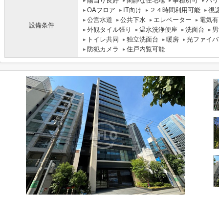
陽当り良好
閑静な住宅地
事務所可
バリ
OAフロア
IT向け
２４時間利用可能
視
公営水道
公共下水
エレベーター
電気有
設備条件
外観タイル張り
温水洗浄便座
洗面台
男
トイレ共同
独立洗面台
暖房
光ファイバ
防犯カメラ
住戸内覧可能