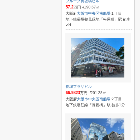
ブルーク長堀橋ビル
57.2
万円 -/190.67㎡
大阪府
大阪市中央区
南船場
１丁目
地下鉄長堀鶴見緑地「松屋町」駅 徒歩
5分
長堀プラザビル
66.9823
万円 -/201.28㎡
大阪府
大阪市中央区
南船場
２丁目
地下鉄堺筋線「長堀橋」駅 徒歩1分