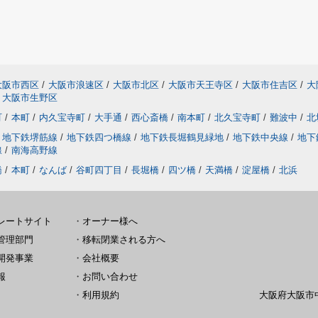
大阪市西区
/
大阪市浪速区
/
大阪市北区
/
大阪市天王寺区
/
大阪市住吉区
/
大
大阪市生野区
町
/
本町
/
内久宝寺町
/
大手通
/
西心斎橋
/
南本町
/
北久宝寺町
/
難波中
/
北
地下鉄堺筋線
/
地下鉄四つ橋線
/
地下鉄長堀鶴見緑地
/
地下鉄中央線
/
地下
線
/
南海高野線
橋
/
本町
/
なんば
/
谷町四丁目
/
長堀橋
/
四ツ橋
/
天満橋
/
淀屋橋
/
北浜
レートサイト
・
オーナー様へ
管理部門
・
移転閉業される方へ
開発事業
・
会社概要
報
・
お問い合わせ
・
利用規約
大阪府大阪市中