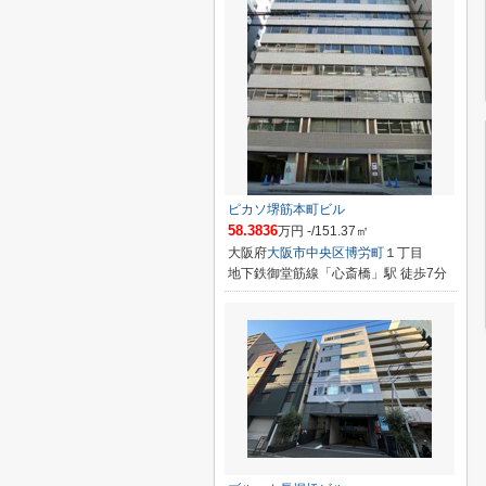
ピカソ堺筋本町ビル
58.3836
万円 -/151.37㎡
大阪府
大阪市中央区
博労町
１丁目
地下鉄御堂筋線「心斎橋」駅 徒歩7分