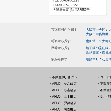
TEL/06-6578-2223
FAX/06-6578-2228
大阪府知事 (3) 第58557号
市区町村から探す
大阪市中央区
/
大阪市阿倍野区
/
町名から探す
南船場
/
久太郎
路線から探す
地下鉄御堂筋線
/
近鉄難波・奈良
駅から探す
堺筋本町
/
心斎
＜不動産仲介部門＞
・
コーポ
・
AFLO なんば店
・
不動産
・
AFLO 心斎橋店
・
不動産
・
AFLO 上本町店
・
採用情
・
AFLO 肥後橋店
・
AFLO 南森町店