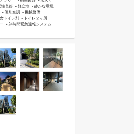
アフリー
眺望良好
法人可
認性良好
好立地
静かな環境
個別空調
機械警備
女トイレ別
トイレ２ヶ所
ー
24時間緊急通報システム