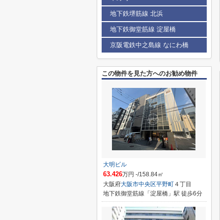
地下鉄堺筋線 北浜
地下鉄御堂筋線 淀屋橋
京阪電鉄中之島線 なにわ橋
この物件を見た方へのお勧め物件
大明ビル
63.426
万円 -/158.84㎡
大阪府
大阪市中央区
平野町
４丁目
地下鉄御堂筋線「淀屋橋」駅 徒歩6分