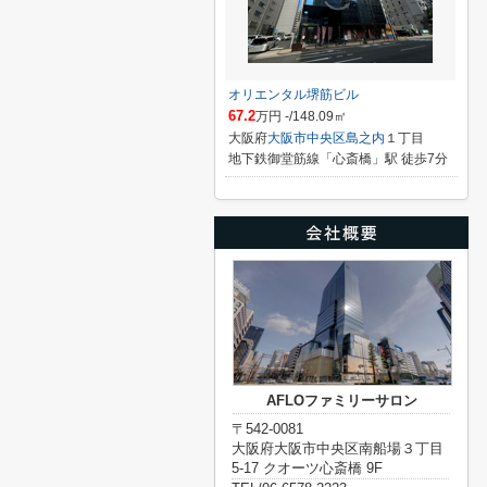
オリエンタル堺筋ビル
67.2
万円 -/148.09㎡
大阪府
大阪市中央区
島之内
１丁目
地下鉄御堂筋線「心斎橋」駅 徒歩7分
AFLOファミリーサロン
〒542-0081
大阪府大阪市中央区南船場３丁目
5-17 クオーツ心斎橋 9F