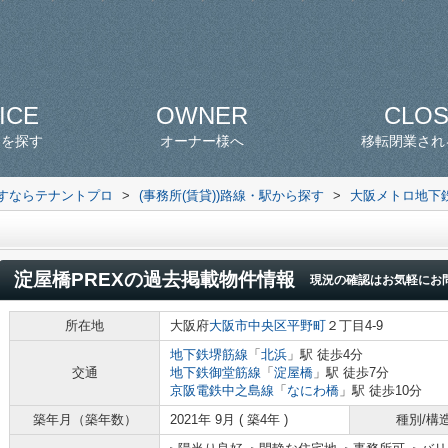
ICE
OWNER
CLO
スを探す
オーナー様へ
移転閉業され
探すならテナントプロ
>
(事務所(賃貸))路線・駅から探す
>
大阪メトロ地下
淀屋橋PREX
の過去掲載物件情報
現況の確認はお気軽にお
所在地
大阪府
大阪市中央区
平野町
２丁目4-9
地下鉄堺筋線
「
北浜
」駅 徒歩4分
交通
地下鉄御堂筋線
「
淀屋橋
」駅 徒歩7分
京阪電鉄中之島線
「
なにわ橋
」駅 徒歩10分
築年月（築年数）
2021年 9月 ( 築4年 )
種別/構