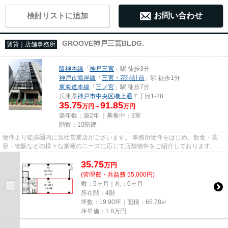
検討リストに追加
お問い合わせ
GROOVE神戸三宮BLDG.
賃貸｜店舗事務所
阪神本線
「
神戸三宮
」駅 徒歩3分
神戸市海岸線
「
三宮・花時計前
」駅 徒歩1分
東海道本線
「
三ノ宮
」駅 徒歩7分
兵庫県
神戸市中央区
磯上通
７丁目1-28
35.75
91.85
万円～
万円
築年数：築2年 ｜募集中：
3室
階数：10階建
物件より徒歩圏内に当社営業店がございます。 事務所物件をはじめ、飲食・美
容・物販などの様々な業種のニーズに応じて店舗物件をご紹介しております。
尚、弊社ではおとり広告は一切...
35.75
万
円
(管理費・共益費 55,000円)
敷：5ヶ月｜礼：0ヶ月
所在階：4階
坪数：19.90坪｜面積：65.78㎡
坪単価：
1.8
万円