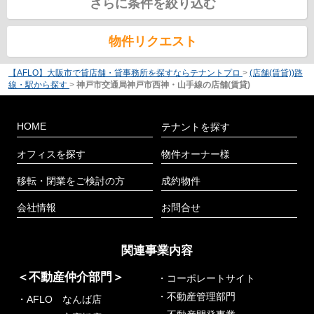
さらに条件を絞り込む
物件リクエスト
【AFLO】大阪市で貸店舗・貸事務所を探すならテナントプロ
>
(店舗(賃貸))路
線・駅から探す
>
神戸市交通局神戸市西神・山手線の店舗(賃貸)
HOME
テナントを探す
オフィスを探す
物件オーナー様
移転・閉業をご検討の方
成約物件
会社情報
お問合せ
関連事業内容
＜不動産仲介部門＞
・コーポレートサイト
・不動産管理部門
・AFLO なんば店