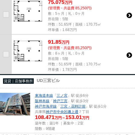
75.075
万
円
(管理費・共益費 85,250円)
敷：5ヶ月｜礼：0ヶ月
所在階：5階
坪数：51.65坪｜面積：170.75㎡
坪単価：
1.68
万円
91.85
万
円
(管理費・共益費 85,250円)
敷：8ヶ月｜礼：0ヶ月
所在階：5階
坪数：51.65坪｜面積：170.75㎡
坪単価：
1.78
万円
UD三宮ビル
賃貸｜店舗事務所
東海道本線
「
三ノ宮
」駅 徒歩6分
阪神本線
「
神戸三宮
」駅 徒歩3分
神戸市海岸線
「
三宮・花時計前
」駅 徒歩1分
兵庫県
神戸市中央区
磯上通
７丁目
108.471
153.01
万円～
万円
築年数：築1年 ｜募集中：
2室
階数：9階建