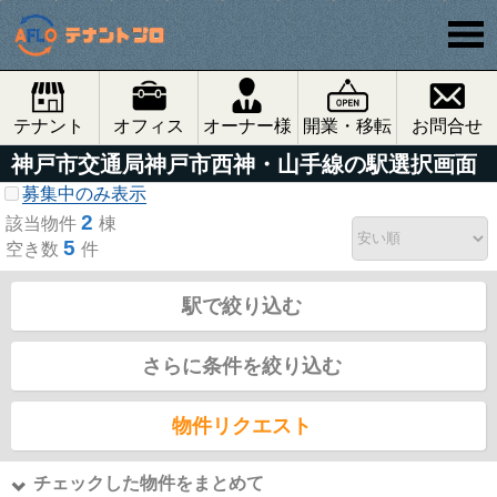
テナント
オフィス
オーナー様
開業・移転
お問合せ
神戸市交通局神戸市西神・山手線の駅選択画面
募集中のみ表示
2
該当物件
棟
5
空き数
件
駅で絞り込む
さらに条件を絞り込む
物件リクエスト
チェックした物件をまとめて