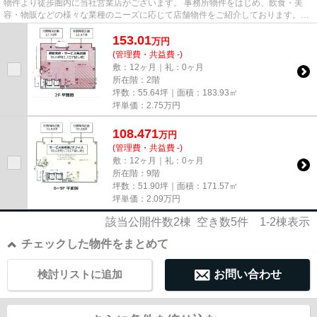
物件より徒歩圏内に当社営業店がございます。 事務所物件をはじめ、飲食・美
容・物販などの様々な業種のニーズに応じて店舗物件をご紹介しております。
尚、弊社ではおとり広告は一切...
153.01
万
円
(管理費・共益費 -)
敷：12ヶ月｜礼：0ヶ月
所在階：2階
坪数：55.64坪｜面積：183.93㎡
坪単価：
2.75
万円
108.471
万
円
(管理費・共益費 -)
敷：12ヶ月｜礼：0ヶ月
所在階：9階
坪数：51.90坪｜面積：171.57㎡
坪単価：
2.09
万円
該当公開件数
2
棟 空き数
5
件
1-2
棟表示
チェックした物件をまとめて
検討リストに追加
お問い合わせ