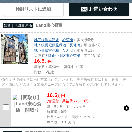
検討リストに追加
お問い合わせ
Land東心斎橋
賃貸｜店舗事務所
地下鉄御堂筋線
「
心斎橋
」駅 徒歩5分
地下鉄長堀鶴見緑地
「
長堀橋
」駅 徒歩3分
地下鉄御堂筋線
「
なんば
」駅 徒歩13分
大阪府
大阪市中央区
東心斎橋
１丁目13-10
16.5
万円
築年数：築43年 ｜募集中：
1室
階数：5階建
物件より徒歩圏内に当社営業店がございます。 事務所物件をはじめ、飲食・美
容・物販などの様々な業種のニーズに応じて店舗物件をご紹介しております。
尚、弊社ではおとり広告は一切...
16.5
万
円
(管理費・共益費 22,000円)
敷：0ヶ月｜礼：3.3ヶ月
所在階：5階
坪数：4.99坪｜面積：16.50㎡
坪単価：
3.31
万円