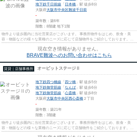
地下鉄千日前線
「
日本橋
」駅 徒歩8分
大阪府
大阪市中央区
難波千日前
-
築年数：築6年
階数：8階建 地下1階
物件より徒歩圏内に当社営業店がございます。 事務所物件をはじめ、飲食・美
容・物販などの様々な業種のニーズに応じて店舗物件をご紹介しております。
尚、弊社ではおとり広告は一切...
現在空き情報がありません。
BRAVE難波へのお問い合わせはこちら
オービットステージⅡ
賃貸｜店舗事務所
地下鉄四つ橋線
「
四ツ橋
」駅 徒歩5分
地下鉄御堂筋線
「
なんば
」駅 徒歩6分
地下鉄御堂筋線
「
心斎橋
」駅 徒歩8分
大阪府
大阪市中央区
西心斎橋
２丁目
-
築年数：築21年
階数：3階建
物件より徒歩圏内に当社営業店がございます。 事務所物件をはじめ、飲食・美
容・物販などの様々な業種のニーズに応じて店舗物件をご紹介しております。
尚、弊社ではおとり広告は一切...