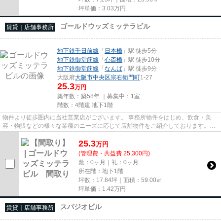
坪単価：
3.03
万円
ゴールドウッズミッテラビル
賃貸｜店舗事務所
地下鉄千日前線
「
日本橋
」駅 徒歩5分
地下鉄御堂筋線
「
心斎橋
」駅 徒歩10分
地下鉄御堂筋線
「
なんば
」駅 徒歩9分
大阪府
大阪市中央区
宗右衛門町
1-27
25.3
万円
築年数：築58年 ｜募集中：
1室
階数：4階建 地下1階
物件より徒歩圏内に当社営業店がございます。 事務所物件をはじめ、飲食・美
容・物販などの様々な業種のニーズに応じて店舗物件をご紹介しております。
尚、弊社ではおとり広告は一切...
25.3
万
円
(管理費・共益費 25,300円)
敷：0ヶ月｜礼：0ヶ月
所在階：地下1階
坪数：17.84坪｜面積：59.00㎡
坪単価：
1.42
万円
スパジオビル
賃貸｜店舗事務所