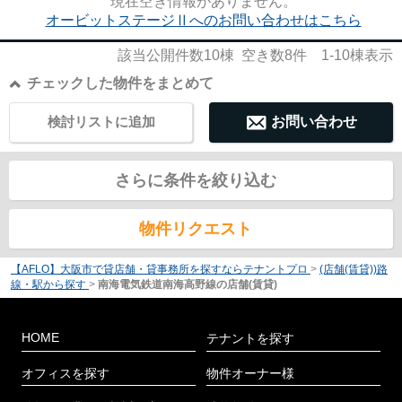
現在空き情報がありません。
オービットステージⅡへのお問い合わせはこちら
該当公開件数
10
棟 空き数
8
件
1-10
棟表示
チェックした物件をまとめて
検討リストに追加
お問い合わせ
さらに条件を絞り込む
物件リクエスト
【AFLO】大阪市で貸店舗・貸事務所を探すならテナントプロ
>
(店舗(賃貸))路
線・駅から探す
>
南海電気鉄道南海高野線の店舗(賃貸)
HOME
テナントを探す
オフィスを探す
物件オーナー様