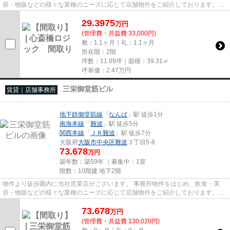
容・物販などの様々な業種のニーズに応じて店舗物件をご紹介しております。
尚、弊社ではおとり広告は一切...
29.3975
万
円
(管理費・共益費 33,000円)
敷：1.1ヶ月｜礼：1.1ヶ月
所在階：2階
坪数：11.89坪｜面積：39.31㎡
坪単価：
2.47
万円
三栄御堂筋ビル
賃貸｜店舗事務所
地下鉄御堂筋線
「
なんば
」駅 徒歩1分
南海本線
「
難波
」駅 徒歩5分
関西本線
「
ＪＲ難波
」駅 徒歩7分
大阪府
大阪市中央区
難波
３丁目5-8
73.678
万円
築年数：築59年 ｜募集中：
1室
階数：10階建 地下2階
物件より徒歩圏内に当社営業店がございます。 事務所物件をはじめ、飲食・美
容・物販などの様々な業種のニーズに応じて店舗物件をご紹介しております。
尚、弊社ではおとり広告は一切...
73.678
万
円
(管理費・共益費 130,020円)