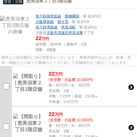
恵美須東２丁目1階店舗
賃貸｜店舗
地下鉄御堂筋線
「
動物園前
」駅 徒歩5分
大阪環状線
「
新今宮
」駅 徒歩8分
地下鉄堺筋線
「
恵美須町
」駅 徒歩6分
大阪府
大阪市浪速区
恵美須東
２丁目
22
万円
築年数：築46年 ｜募集中：
2室
階数：4階建
物件より徒歩圏内に当社営業店がございます。 事務所物件をはじめ、飲食・美
容・物販などの様々な業種のニーズに応じて店舗物件をご紹介しております。
尚、弊社ではおとり広告は一切...
22
万
円
(管理費・共益費 10,000円)
敷：60万円｜礼：80万円
所在階：1階
坪数：7.25坪｜面積：23.96㎡
坪単価：
3.03
万円
22
万
円
(管理費・共益費 10,000円)
敷：60万円｜礼：80万円
所在階：1階
坪数：7.25坪｜面積：23.96㎡