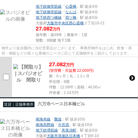
地下鉄御堂筋線
「
心斎橋
」駅 徒歩3分
地下鉄御堂筋線
「
なんば
」駅 徒歩4分
地下鉄四つ橋線
「
四ツ橋
」駅 徒歩5分
大阪府
大阪市中央区
西心斎橋
２丁目10-21
27.082
万円
築年数：築39年 ｜募集中：
1室
階数：8階建 地下1階
物件より徒歩圏内に当社営業店がございます。 事務所物件をはじめ、飲食・美
容・物販などの様々な業種のニーズに応じて店舗物件をご紹介しております。
尚、弊社ではおとり広告は一切...
27.082
万
円
(管理費・共益費 22,000円)
敷：0ヶ月｜礼：1.1ヶ月
所在階：6階
坪数：12.09坪｜面積：40.00㎡
坪単価：
2.24
万円
六万寺ベース日本橋ビル
賃貸｜店舗事務所
南海本線
「
難波
」駅 徒歩10分
南海高野線
「
今宮戎
」駅 徒歩10分
地下鉄堺筋線
「
恵美須町
」駅 徒歩5分
大阪府
大阪市浪速区
日本橋
４丁目6-10