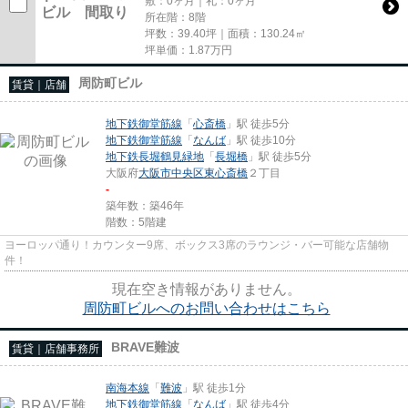
敷：0ヶ月｜礼：0ヶ月
所在階：8階
坪数：39.40坪｜面積：130.24㎡
坪単価：
1.87
万円
周防町ビル
賃貸｜店舗
地下鉄御堂筋線
「
心斎橋
」駅 徒歩5分
地下鉄御堂筋線
「
なんば
」駅 徒歩10分
地下鉄長堀鶴見緑地
「
長堀橋
」駅 徒歩5分
大阪府
大阪市中央区
東心斎橋
２丁目
-
築年数：築46年
階数：5階建
ヨーロッパ通り！カウンター9席、ボックス3席のラウンジ・バー可能な店舗物
件！
現在空き情報がありません。
周防町ビルへのお問い合わせはこちら
BRAVE難波
賃貸｜店舗事務所
南海本線
「
難波
」駅 徒歩1分
地下鉄御堂筋線
「
なんば
」駅 徒歩4分