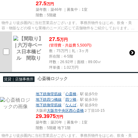
27.5
万円
築年数：築46年 ｜募集中：
1室
階数：5階建
物件より徒歩圏内に当社営業店がございます。 事務所物件をはじめ、飲食・美
容・物販などの様々な業種のニーズに応じて店舗物件をご紹介しております。
尚、弊社ではおとり広告は一切...
27.5
万
円
(管理費・共益費 5,500円)
敷：75万円｜礼：3ヶ月
所在階：4-5階
坪数：26.92坪｜面積：89.00㎡
坪単価：
1.02
万円
心斎橋ロジック
賃貸｜店舗事務所
地下鉄御堂筋線
「
心斎橋
」駅 徒歩5分
地下鉄四つ橋線
「
四ツ橋
」駅 徒歩3分
地下鉄御堂筋線
「
なんば
」駅 徒歩9分
大阪府
大阪市中央区
西心斎橋
２丁目10-15
29.3975
万円
築年数：築20年 ｜募集中：
1室
階数：5階建 地下1階
物件より徒歩圏内に当社営業店がございます。 事務所物件をはじめ、飲食・美