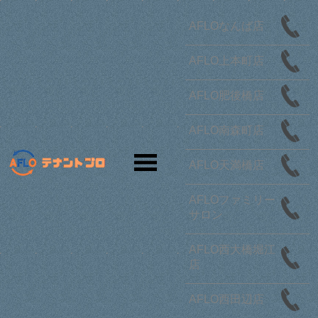
AFLOなんば店
さらに条件を絞り込む
AFLO上本町店
テナント
オフィス
オーナー様
開業・移転
お問合せ
AFLO肥後橋店
南海電気鉄道南海高野線の駅選択画面
募集中のみ表示
AFLO南森町店
10
該当物件
棟
8
空き数
件
AFLO天満橋店
駅で絞り込む
AFLOファミリー
サロン
さらに条件を絞り込む
AFLO西大橋堀江
店
物件リクエスト
AFLO西田辺店
チェックした物件をまとめて