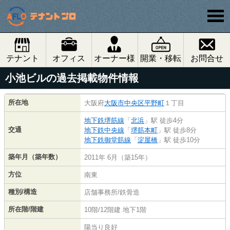
テナント
オフィス
オーナー様
開業・移転
お問合せ
小池ビルの過去掲載物件情報
所在地
大阪府
大阪市中央区
平野町
１丁目
地下鉄堺筋線
「
北浜
」駅 徒歩4分
交通
地下鉄中央線
「
堺筋本町
」駅 徒歩8分
地下鉄御堂筋線
「
淀屋橋
」駅 徒歩10分
築年月（築年数）
2011年 6月（築15年）
方位
南東
種別/構造
店舗事務所/鉄骨造
所在階/階建
10階/12階建 地下1階
陽当り良好