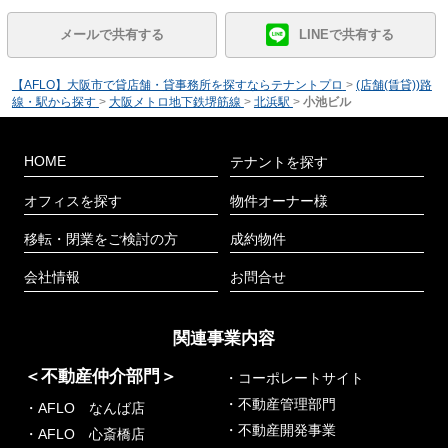
メールで共有する
LINEで共有する
【AFLO】大阪市で貸店舗・貸事務所を探すならテナントプロ
>
(店舗(賃貸))路
線・駅から探す
>
大阪メトロ地下鉄堺筋線
>
北浜駅
>
小池ビル
HOME
テナントを探す
オフィスを探す
物件オーナー様
移転・閉業をご検討の方
成約物件
会社情報
お問合せ
関連事業内容
＜不動産仲介部門＞
・コーポレートサイト
・不動産管理部門
・AFLO なんば店
・不動産開発事業
・AFLO 心斎橋店