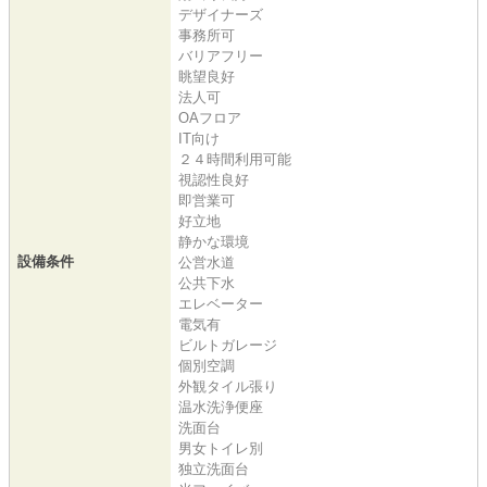
デザイナーズ
事務所可
バリアフリー
眺望良好
法人可
OAフロア
IT向け
２４時間利用可能
視認性良好
即営業可
好立地
静かな環境
設備条件
公営水道
公共下水
エレベーター
電気有
ビルトガレージ
個別空調
外観タイル張り
温水洗浄便座
洗面台
男女トイレ別
独立洗面台