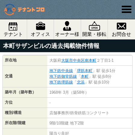
テナント
オフィス
オーナー様
開業・移転
お問合せ
本町サザンビルの過去掲載物件情報
所在地
大阪府
大阪市中央区
南本町
２丁目1-1
地下鉄中央線
「
堺筋本町
」駅 徒歩1分
交通
地下鉄御堂筋線
「
本町
」駅 徒歩8分
地下鉄堺筋線
「
北浜
」駅 徒歩10分
築年月（築年数）
1968年 3月（築58年）
方位
-
種別/構造
店舗事務所/鉄骨鉄筋コンクリート
所在階/階建
9階/10階建 地下2階
陽当り良好