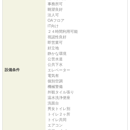
事務所可
眺望良好
法人可
OAフロア
IT向け
２４時間利用可能
視認性良好
即営業可
好立地
静かな環境
公営水道
公共下水
設備条件
エレベーター
電気有
個別空調
機械警備
外観タイル張り
温水洗浄便座
洗面台
男女トイレ別
トイレ２ヶ所
トイレ共同
エアコン