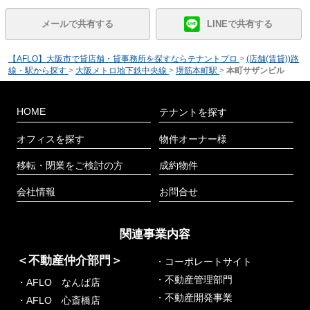
メールで共有する
LINEで共有する
【AFLO】大阪市で貸店舗・貸事務所を探すならテナントプロ
>
(店舗(賃貸))路
線・駅から探す
>
大阪メトロ地下鉄中央線
>
堺筋本町駅
>
本町サザンビル
HOME
テナントを探す
オフィスを探す
物件オーナー様
移転・閉業をご検討の方
成約物件
会社情報
お問合せ
関連事業内容
＜不動産仲介部門＞
・コーポレートサイト
・不動産管理部門
・AFLO なんば店
・不動産開発事業
・AFLO 心斎橋店