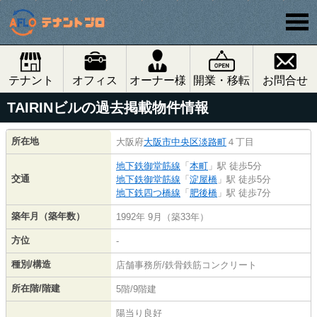
テナント
オフィス
オーナー様
開業・移転
お問合せ
TAIRINビルの過去掲載物件情報
所在地
大阪府
大阪市中央区
淡路町
４丁目
地下鉄御堂筋線
「
本町
」駅 徒歩5分
交通
地下鉄御堂筋線
「
淀屋橋
」駅 徒歩5分
地下鉄四つ橋線
「
肥後橋
」駅 徒歩7分
築年月（築年数）
1992年 9月（築33年）
方位
-
種別/構造
店舗事務所/鉄骨鉄筋コンクリート
所在階/階建
5階/9階建
陽当り良好