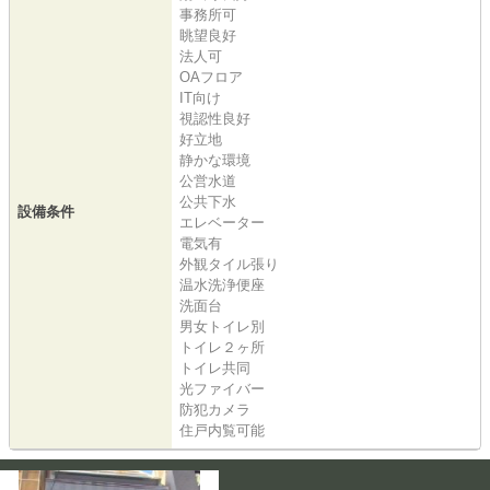
事務所可
眺望良好
法人可
OAフロア
IT向け
視認性良好
好立地
静かな環境
公営水道
公共下水
設備条件
エレベーター
電気有
外観タイル張り
温水洗浄便座
洗面台
男女トイレ別
トイレ２ヶ所
トイレ共同
光ファイバー
防犯カメラ
住戸内覧可能