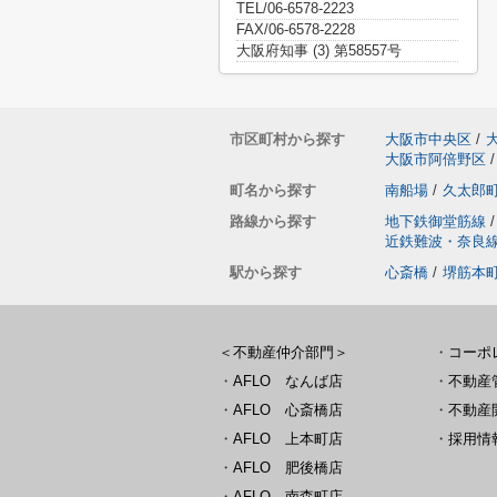
TEL/06-6578-2223
FAX/06-6578-2228
大阪府知事 (3) 第58557号
市区町村から探す
大阪市中央区
/
大阪市阿倍野区
/
町名から探す
南船場
/
久太郎
路線から探す
地下鉄御堂筋線
/
近鉄難波・奈良
駅から探す
心斎橋
/
堺筋本
＜不動産仲介部門＞
・
コーポ
・
AFLO なんば店
・
不動産
・
AFLO 心斎橋店
・
不動産
・
AFLO 上本町店
・
採用情
・
AFLO 肥後橋店
・
AFLO 南森町店