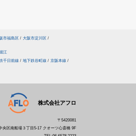
阪市福島区
/
大阪市淀川区
/
堀江
鉄千日前線
/
地下鉄谷町線
/
京阪本線
/
株式会社アフロ
〒5420081
央区南船場３丁目5-17 クオーツ心斎橋 9F
TEL:
06-6578-2223