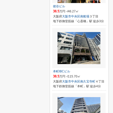
彼谷ビル
38.5
万円 -/46.27㎡
大阪府
大阪市中央区
南船場
３丁目
地下鉄御堂筋線「心斎橋」駅 徒歩3分
本町IBCビル
38.5
万円 -/115.70㎡
大阪府
大阪市中央区
南久宝寺町
４丁目
地下鉄御堂筋線「本町」駅 徒歩4分