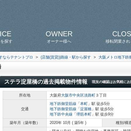
ICE
OWNER
CLO
スを探す
オーナー様へ
移転閉業され
探すならテナントプロ
>
(店舗(賃貸))路線・駅から探す
>
大阪メトロ地下鉄
橋
ステラ淀屋橋
の過去掲載物件情報
現況の確認はお気軽にお
所在地
大阪府
大阪市中央区
淡路町
３丁目
地下鉄御堂筋線
「
本町
」駅 徒歩5分
交通
地下鉄御堂筋線
「
淀屋橋
」駅 徒歩5分
地下鉄中央線
「
堺筋本町
」駅 徒歩9分
築年月（築年数）
2020年 10月 ( 築5年 )
種別/構