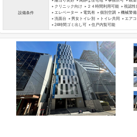
陽当り良好
閑静な住宅地
事務所可
眺望
クリニック向け
２４時間利用可能
視認性
エレベーター
電気有
個別空調
機械警備
設備条件
洗面台
男女トイレ別
トイレ共同
エアコ
24時間ゴミ出し可
住戸内覧可能