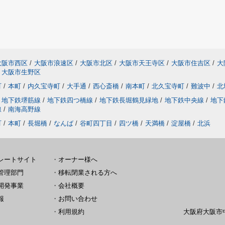
大阪市西区
/
大阪市浪速区
/
大阪市北区
/
大阪市天王寺区
/
大阪市住吉区
/
大
大阪市生野区
町
/
本町
/
内久宝寺町
/
大手通
/
西心斎橋
/
南本町
/
北久宝寺町
/
難波中
/
北
地下鉄堺筋線
/
地下鉄四つ橋線
/
地下鉄長堀鶴見緑地
/
地下鉄中央線
/
地下
線
/
南海高野線
町
/
本町
/
長堀橋
/
なんば
/
谷町四丁目
/
四ツ橋
/
天満橋
/
淀屋橋
/
北浜
レートサイト
・
オーナー様へ
管理部門
・
移転閉業される方へ
開発事業
・
会社概要
報
・
お問い合わせ
・
利用規約
大阪府大阪市中