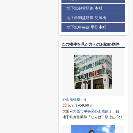
地下鉄御堂筋線 本町
地下鉄御堂筋線 淀屋橋
地下鉄中央線 堺筋本町
この物件を見た方へのお勧め物件
心斎橋福穂ビル
39.6
万円 -/59.60㎡
大阪府
大阪市中央区
心斎橋筋
２丁目
地下鉄御堂筋線「なんば」駅 徒歩3分