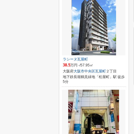
ラシーヌ瓦屋町
38.5
万円 -/57.95㎡
大阪府
大阪市中央区
瓦屋町
２丁目
地下鉄長堀鶴見緑地「松屋町」駅 徒歩
5分