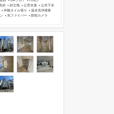
良好
OAフロア
IT向け
良好
好立地
公営水道
公共下水
外観タイル張り
温水洗浄便座
ン
光ファイバー
防犯カメラ