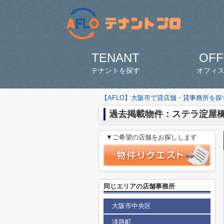
TENANT
OFF
テナントを探す
オフィ
【AFLO】大阪市で貸店舗・貸事務所を
過去掲載物件：ステラ淀屋
▼ご希望の店舗をお探しします
同じエリアの店舗事務所
大阪市中央区
淡路町