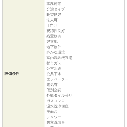
事務所可
分譲タイプ
眺望良好
法人可
IT向け
視認性良好
残置物有
好立地
地下物件
静かな環境
室内洗濯機置場
都市ガス
公営水道
設備条件
公共下水
エレベーター
電気有
個別空調
外観タイル張り
ガスコンロ
温水洗浄便座
洗面台
シャワー
独立洗面台