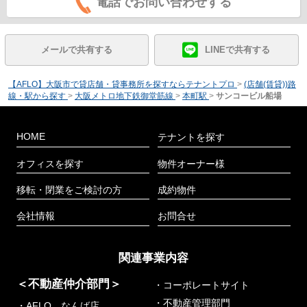
電話でお問い合わせする
メールで共有する
LINEで共有する
【AFLO】大阪市で貸店舗・貸事務所を探すならテナントプロ
>
(店舗(賃貸))路
線・駅から探す
>
大阪メトロ地下鉄御堂筋線
>
本町駅
>
サンコービル船場
HOME
テナントを探す
オフィスを探す
物件オーナー様
移転・閉業をご検討の方
成約物件
会社情報
お問合せ
関連事業内容
＜不動産仲介部門＞
・コーポレートサイト
・不動産管理部門
・AFLO なんば店