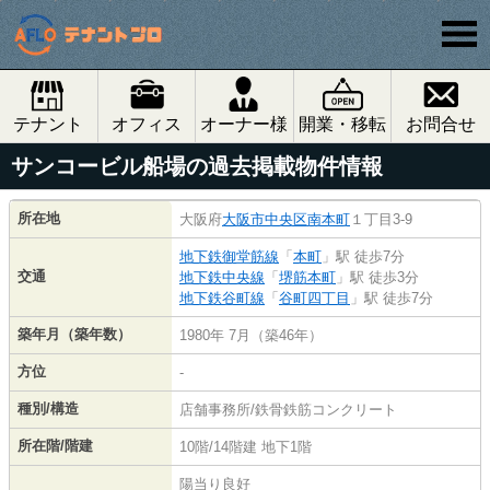
テナント
オフィス
オーナー様
開業・移転
お問合せ
サンコービル船場の過去掲載物件情報
所在地
大阪府
大阪市中央区
南本町
１丁目3-9
地下鉄御堂筋線
「
本町
」駅 徒歩7分
交通
地下鉄中央線
「
堺筋本町
」駅 徒歩3分
地下鉄谷町線
「
谷町四丁目
」駅 徒歩7分
築年月（築年数）
1980年 7月（築46年）
方位
-
種別/構造
店舗事務所/鉄骨鉄筋コンクリート
所在階/階建
10階/14階建 地下1階
陽当り良好