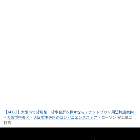
【AFLO】大阪市で貸店舗・貸事務所を探すならテナントプロ
>
周辺施設案内
>
大阪市中央区
>
大阪市中央区のコンビニエンスストア
>
ローソン 安土町二丁
目店