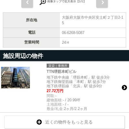
前
次
画像タップで拡大表示【
1
/1】
大阪府大阪市中央区安土町２丁目2-1
所在地
5
電話
06-6268-5087
営業時間
24Ｈ
施設周辺の物件
賃貸｜事務所
TTN堺筋本町ビル
地下鉄中央線「堺筋本町」駅 徒歩3分
地下鉄御堂筋線「本町」駅 徒歩7分
地下鉄堺筋線「北浜」駅 徒歩9分
27.72万円
間取:
-
建物面積:
- / 20.99坪
土地面積:
- / -
敷金/礼金:
2ヶ月/2.2ヶ月
近くの物件をもっと見る